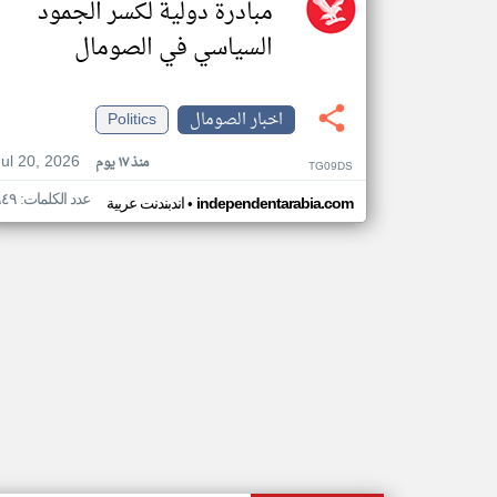
مبادرة دولية لكسر الجمود
السياسي في الصومال
اخبار الصومال
Politics
Jul 20, 2026
منذ ١٧ يوم
TG09DS
عدد الكلمات: ٩٤٩
•
independentarabia.com
اندبندنت عربية