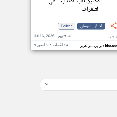
مضيق باب المندب – في
التلغراف
اخبار الصومال
Politics
Jul 16, 2026
منذ ٢٢ يوم
EY75G
عدد الكلمات: ٩٥٨ الصور: ٩
•
bbc.co
بي بي سي عربي