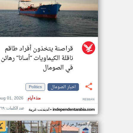
تعبر
المقالات
الموجوده
هنا عن
وجهة
نظر
قراصنة يتخذون أفراد طاقم
كاتبيها.
ناقلة الكيماويات "أسانا" رهائن
في الصومال
اخبار الصومال
Politics
Aug 01, 2026
منذ ٥ أيام
RE88AN
عدد الكلمات: ٣٦٩
•
independentarabia.com
اندبندنت عربية
اخبار الصومال من ار تي عربي