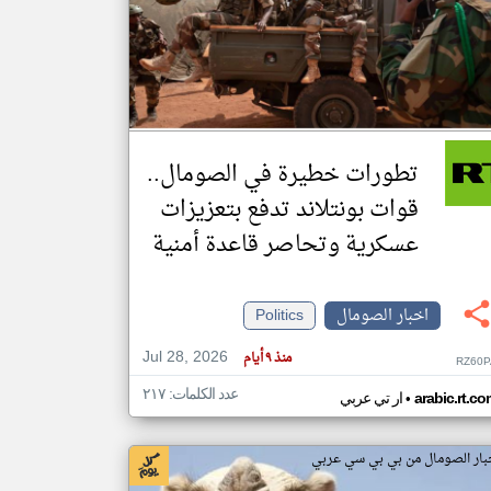
klyoum.com
تغيير الدولة
مصادر الأخبار من الصومال
اخبار الصومال على مدار الساعة
تطورات خطيرة في الصومال..
أهم اخبار الصومال العاجلة والمباشرة
قوات بونتلاند تدفع بتعزيزات
عسكرية وتحاصر قاعدة أمنية
اخبار الصومال
Politics
Jul 28, 2026
منذ ٩ أيام
RZ60P
عدد الكلمات: ٢١٧
•
arabic.rt.c
ار تي عربي
بار الصومال من بي بي سي عربي