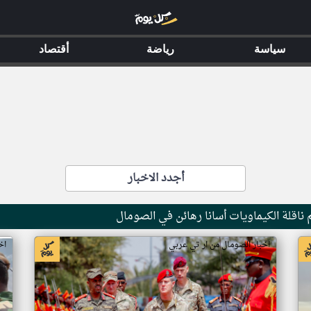
سياسة
رياضة
أقتصاد
أجدد الاخبار
ناقلة الكيماويات أسانا رهائن في الصومال
اخبار الصومال من ار تي عربي
اخ