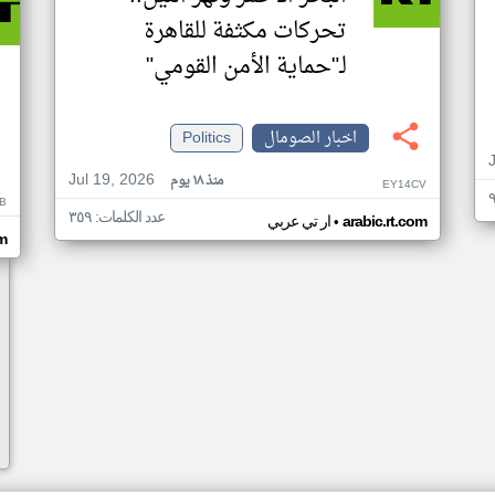
تحركات مكثفة للقاهرة
لـ"حماية الأمن القومي"
اخبار الصومال
Politics
Jul 19, 2026
منذ ١٨ يوم
EY14CV
B
عدد الكلمات: ٣٥٩
•
arabic.rt.com
ار تي عربي
om