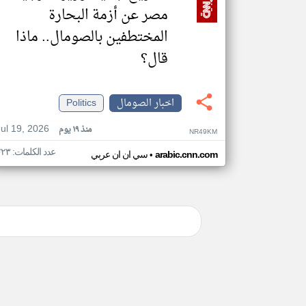
مصر عن أزمة البحارة
المختطفين بالصومال.. ماذا
قال؟
اخبار الصومال
Politics
Jul 19, 2026
منذ ١٩ يوم
NR49KM
عدد الكلمات: ٢٢٣
•
arabic.cnn.com
سي ان ان عربي