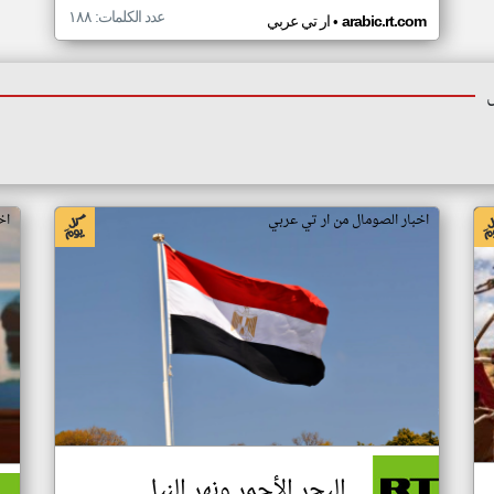
عدد الكلمات: ١٨٨
•
arabic.rt.com
ار تي عربي
اخبار الصومال من ار تي عربي
اخ
البحر الأحمر ونهر النيل..