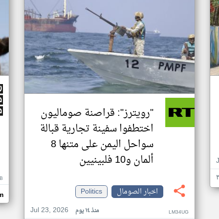
"رويترز": قراصنة صوماليون
اختطفوا سفينة تجارية قبالة
سواحل اليمن على متنها 8
ألمان و10 فلبينيين
B
اخبار الصومال
Politics
m
Jul 23, 2026
منذ ١٤ يوم
LM34UG