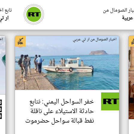
بار الصومال من
تابع ا
عربية
ار ت
اخبار الصومال من ار تي عربي
اخ
خفر السواحل اليمني: نتابع
حادثة الاستيلاء على ناقلة
نفط قبالة سواحل حضرموت