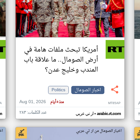
أمريكا تبحث ملفات هامة في
أرض الصومال.. ما علاقة باب
المندب وخليج عدن؟
اخبار الصومال
Politics
Aug 01, 2026
منذ ٥ أيام
A
MT85AP
عدد الكلمات: ٢٨٣
•
arabic.rt.com
ار تي عربي
om
اخبار الصومال من ار تي عربي
اخ