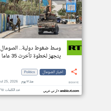
وسط ضغوط دولية.. الصومال
يتجهز لخطوة تأخرت 35 عاما
اخبار الصومال
Politics
Jul 25, 2026
منذ ١٢ يوم
BG04YE
عدد الكلمات: ٣٦٥
•
arabic.rt.com
ار تي عربي