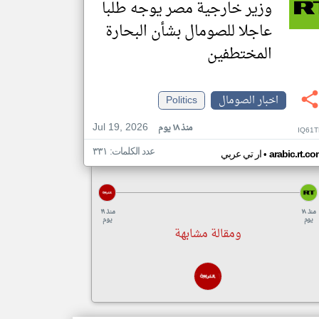
وزير خارجية مصر يوجه طلبا
عاجلا للصومال بشأن البحارة
المختطفين
اخبار الصومال
Politics
Jul 19, 2026
منذ ١٨ يوم
IQ61T
عدد الكلمات: ٣٣١
•
arabic.rt.c
ار تي عربي
منذ ١٨
منذ ١٩
يوم
يوم
ومقالة مشابهة