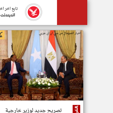
تابع اخر اخ
اندبندنت 
اخبار الصومال من سي ان ان عربي
تصريح جديد لوزير خارجية