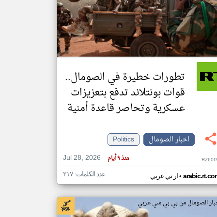
klyoum.com
تغيير الدولة
مصادر الأخبار من الصومال
اخبار الصومال على مدار الساعة
تطورات خطيرة في الصومال..
أهم اخبار الصومال العاجلة والمباشرة
قوات بونتلاند تدفع بتعزيزات
عسكرية وتحاصر قاعدة أمنية
اخبار الصومال
Politics
Jul 28, 2026
منذ ٩ أيام
RZ60P
عدد الكلمات: ٢١٧
•
arabic.rt.c
ار تي عربي
بار الصومال من بي بي سي عربي