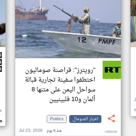
"رويترز": قراصنة صوماليون
اختطفوا سفينة تجارية قبالة
سواحل اليمن على متنها 8
ألمان و10 فلبينيين
B
اخبار الصومال
Politics
m
Jul 23, 2026
منذ ١٤ يوم
LM34UG