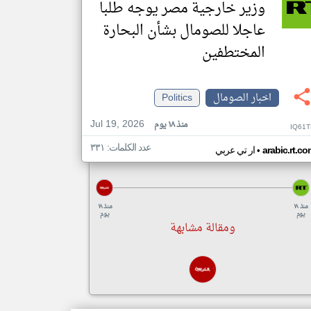
وزير خارجية مصر يوجه طلبا
عاجلا للصومال بشأن البحارة
المختطفين
اخبار الصومال
Politics
Jul 19, 2026
منذ ١٨ يوم
IQ61T
عدد الكلمات: ٣٣١
•
arabic.rt.c
ار تي عربي
منذ ١٨
منذ ١٨
يوم
يوم
ومقالة مشابهة