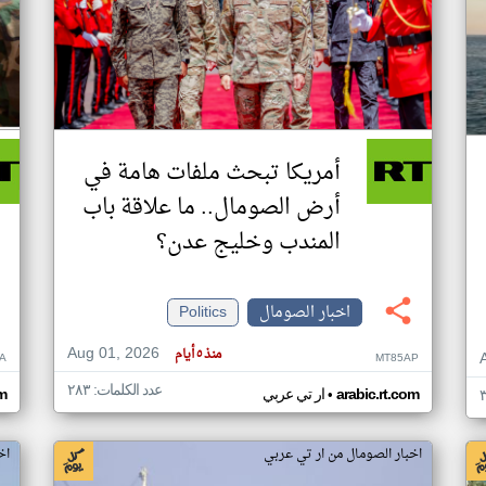
أمريكا تبحث ملفات هامة في
أرض الصومال.. ما علاقة باب
المندب وخليج عدن؟
اخبار الصومال
Politics
Aug 01, 2026
منذ ٥ أيام
A
MT85AP
عدد الكلمات: ٢٨٣
•
arabic.rt.com
ار تي عربي
om
اخبار الصومال من ار تي عربي
اخ