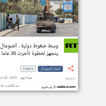
وسط ضغوط دولية.. الصومال
يتجهز لخطوة تأخرت 35 عاما
اخبار الصومال
Politics
Jul 25, 2026
منذ ١٢ يوم
BG04YE
عدد الكلمات: ٣٦٥
•
arabic.rt.com
ار تي عربي