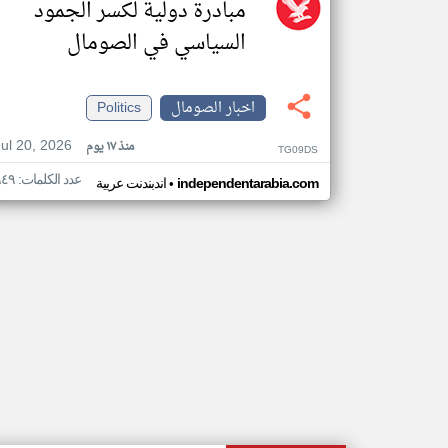
مبادرة دولية لكسر الجمود
السياسي في الصومال
اخبار الصومال
Politics
Jul 20, 2026
منذ ١٧ يوم
TG09DS
عدد الكلمات: ٩٤٩
•
independentarabia.com
اندبندنت عربية