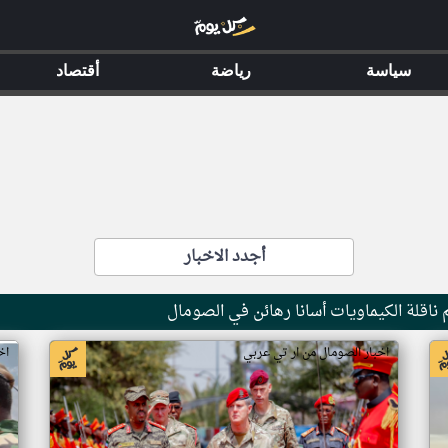
سياسة
رياضة
أقتصاد
أجدد الاخبار
ناقلة الكيماويات أسانا رهائن في الصومال
اخبار الصومال من ار تي عربي
اخ