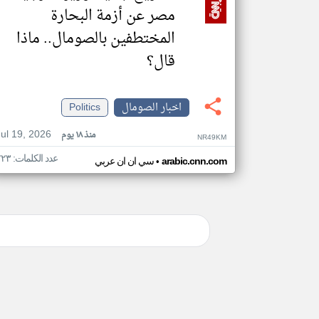
مصر عن أزمة البحارة
المختطفين بالصومال.. ماذا
قال؟
اخبار الصومال
Politics
Jul 19, 2026
منذ ١٨ يوم
NR49KM
عدد الكلمات: ٢٢٣
•
arabic.cnn.com
سي ان ان عربي