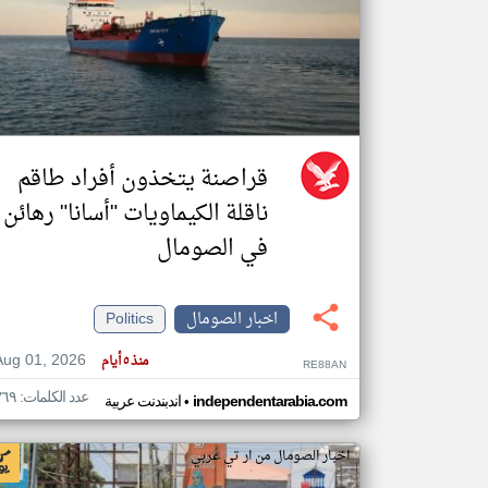
تعبر
المقالات
الموجوده
هنا عن
وجهة
نظر
قراصنة يتخذون أفراد طاقم
كاتبيها.
ناقلة الكيماويات "أسانا" رهائن
في الصومال
اخبار الصومال
Politics
Aug 01, 2026
منذ ٥ أيام
RE88AN
عدد الكلمات: ٣٦٩
•
independentarabia.com
اندبندنت عربية
اخبار الصومال من ار تي عربي