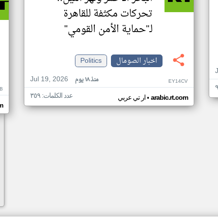
تحركات مكثفة للقاهرة
لـ"حماية الأمن القومي"
اخبار الصومال
Politics
Jul 19, 2026
منذ ١٨ يوم
EY14CV
B
عدد الكلمات: ٣٥٩
•
arabic.rt.com
ار تي عربي
om