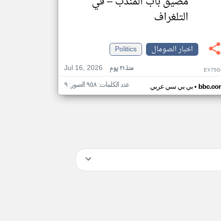
مضيق باب المندب – في
التلغراف
اخبار الصومال
Politics
Jul 16, 2026
منذ ٢١ يوم
EY75G
عدد الكلمات: ٩٥٨ الصور: ٩
•
bbc.co
بي بي سي عربي