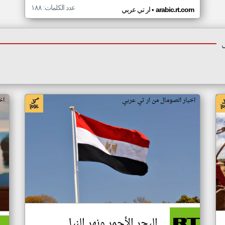
عدد الكلمات: ١٨٨
•
arabic.rt.com
ار تي عربي
اخبار الصومال من ار تي عربي
اخ
البحر الأحمر ونهر النيل..