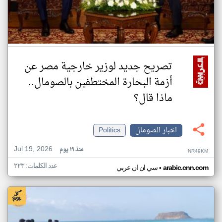
تصريح جديد لوزير خارجية مصر عن
أزمة البحارة المختطفين بالصومال..
ماذا قال؟
اخبار الصومال
Politics
Jul 19, 2026
منذ ١٩ يوم
NR49KM
عدد الكلمات: ٢٢٣
•
arabic.cnn.com
سي ان ان عربي