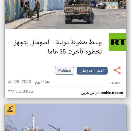
وسط ضغوط دولية.. الصومال يتجهز
لخطوة تأخرت 35 عاما
اخبار الصومال
Politics
Jul 25, 2026
منذ ١٣ يوم
BG04YE
عدد الكلمات: ٣٦٥
•
arabic.rt.com
ار تي عربي