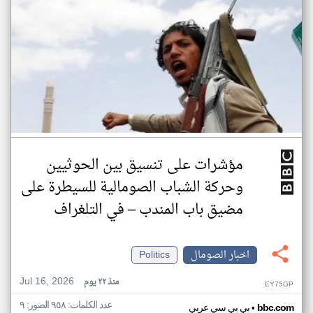
مؤشرات على تنسيق بين الحوثيين
وحركة الشباب الصومالية للسيطرة على
مضيق باب المندب – في التلغراف
اخبار الصومال
Politics
Jul 16, 2026
منذ ٢٢ يوم
EY75GP
عدد الكلمات: ٩٥٨ الصور: ٩
•
bbc.com
بي بي سي عربي