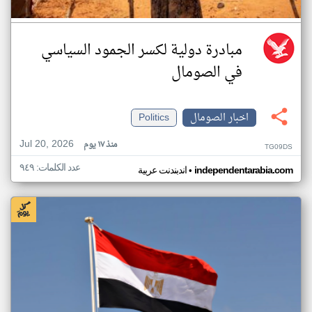
مبادرة دولية لكسر الجمود السياسي
في الصومال
اخبار الصومال
Politics
Jul 20, 2026
منذ ١٧ يوم
TG09DS
عدد الكلمات: ٩٤٩
•
independentarabia.com
اندبندنت عربية