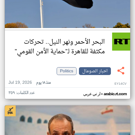
البحر الأحمر ونهر النيل.. تحركات
مكثفة للقاهرة لـ"حماية الأمن القومي"
اخبار الصومال
Politics
Jul 19, 2026
منذ ١٨ يوم
EY14CV
عدد الكلمات: ٣٥٩
•
arabic.rt.com
ار تي عربي