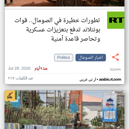
تطورات خطيرة في الصومال.. قوات
بونتلاند تدفع بتعزيزات عسكرية
وتحاصر قاعدة أمنية
اخبار الصومال
Politics
Jul 28, 2026
منذ ٩ أيام
RZ60PA
عدد الكلمات: ٢١٧
•
arabic.rt.com
ار تي عربي