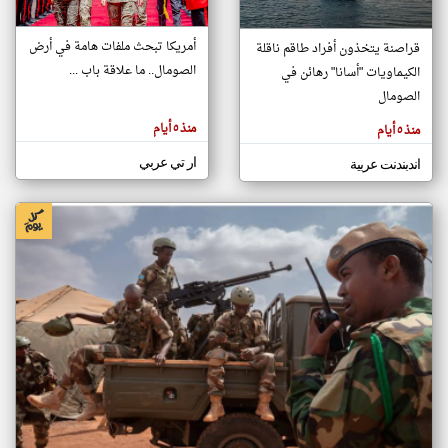
أمريكا تبحث ملفات هامة في أرض
قراصنة يتخذون أفراد طاقم ناقلة
klyoum.com
الصومال.. ما علاقة باب ...
الكيماويات "أسانا" رهائن في
تغيير الدولة
تعبر
الصومال
مصادر الأخبار من الصومال
المقالات
الموجوده
اخبار الصومال على مدار الساعة
هنا عن
منذ ٥ أيام
منذ ٥ أيام
وجهة
نظر
أهم اخبار الصومال العاجلة والمباشرة
كاتبيها.
ار تي عربي
اندبندنت عربية