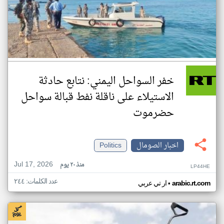
خفر السواحل اليمني: نتابع حادثة
الاستيلاء على ناقلة نفط قبالة سواحل
حضرموت
اخبار الصومال
Politics
Jul 17, 2026
منذ ٢٠ يوم
LP44HE
عدد الكلمات: ٢٤٤
•
arabic.rt.com
ار تي عربي