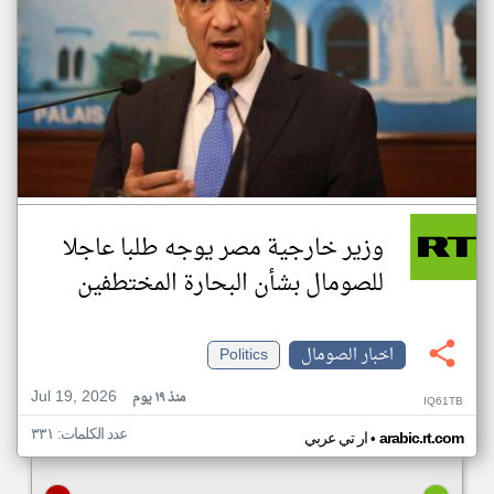
وزير خارجية مصر يوجه طلبا عاجلا
للصومال بشأن البحارة المختطفين
اخبار الصومال
Politics
Jul 19, 2026
منذ ١٩ يوم
IQ61TB
عدد الكلمات: ٣٣١
•
arabic.rt.com
ار تي عربي