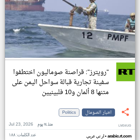
"رويترز": قراصنة صوماليون اختطفوا
سفينة تجارية قبالة سواحل اليمن على
متنها 8 ألمان و10 فلبينيين
اخبار الصومال
Politics
Jul 23, 2026
منذ ١٤ يوم
LM34UG
عدد الكلمات: ١٨٨
•
arabic.rt.com
ار تي عربي