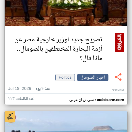
تصريح جديد لوزير خارجية مصر عن
أزمة البحارة المختطفين بالصومال..
ماذا قال؟
اخبار الصومال
Politics
Jul 19, 2026
منذ ٢٠ يوم
NR49KM
عدد الكلمات: ٢٢٣
•
arabic.cnn.com
سي ان ان عربي