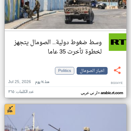
وسط ضغوط دولية.. الصومال يتجهز
لخطوة تأخرت 35 عاما
اخبار الصومال
Politics
Jul 25, 2026
منذ ١٤ يوم
BG04YE
عدد الكلمات: ٣٦٥
•
arabic.rt.com
ار تي عربي