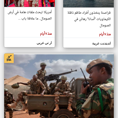
أمريكا تبحث ملفات هامة في أرض
قراصنة يتخذون أفراد طاقم ناقلة
klyoum.com
الصومال.. ما علاقة باب ...
الكيماويات "أسانا" رهائن في
تغيير الدولة
تعبر
الصومال
مصادر الأخبار من الصومال
المقالات
الموجوده
اخبار الصومال على مدار الساعة
هنا عن
منذ ٧ أيام
منذ ٧ أيام
وجهة
نظر
أهم اخبار الصومال العاجلة والمباشرة
كاتبيها.
ار تي عربي
اندبندنت عربية