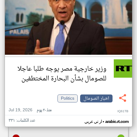
وزير خارجية مصر يوجه طلبا عاجلا
للصومال بشأن البحارة المختطفين
اخبار الصومال
Politics
Jul 19, 2026
منذ ٢٠ يوم
IQ61TB
عدد الكلمات: ٣٣١
•
arabic.rt.com
ار تي عربي