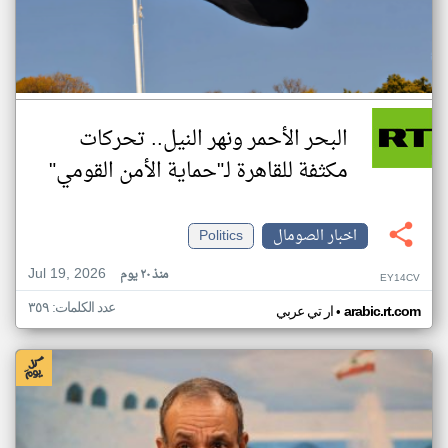
البحر الأحمر ونهر النيل.. تحركات
مكثفة للقاهرة لـ"حماية الأمن القومي"
اخبار الصومال
Politics
Jul 19, 2026
منذ ٢٠ يوم
EY14CV
عدد الكلمات: ٣٥٩
•
arabic.rt.com
ار تي عربي