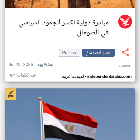
مبادرة دولية لكسر الجمود السياسي
في الصومال
اخبار الصومال
Politics
Jul 20, 2026
منذ ١٩ يوم
TG09DS
عدد الكلمات: ٩٤٩
•
independentarabia.com
اندبندنت عربية