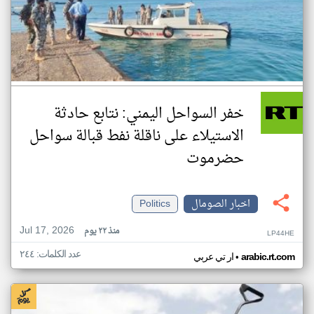
خفر السواحل اليمني: نتابع حادثة
الاستيلاء على ناقلة نفط قبالة سواحل
حضرموت
اخبار الصومال
Politics
Jul 17, 2026
منذ ٢٢ يوم
LP44HE
عدد الكلمات: ٢٤٤
•
arabic.rt.com
ار تي عربي