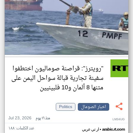
"رويترز": قراصنة صوماليون اختطفوا
سفينة تجارية قبالة سواحل اليمن على
متنها 8 ألمان و10 فلبينيين
اخبار الصومال
Politics
Jul 23, 2026
منذ ١٦ يوم
LM34UG
عدد الكلمات: ١٨٨
•
arabic.rt.com
ار تي عربي