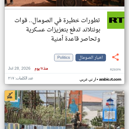
تطورات خطيرة في الصومال.. قوات
بونتلاند تدفع بتعزيزات عسكرية
وتحاصر قاعدة أمنية
اخبار الصومال
Politics
Jul 28, 2026
منذ ١١ يوم
RZ60PA
عدد الكلمات: ٢١٧
•
arabic.rt.com
ار تي عربي