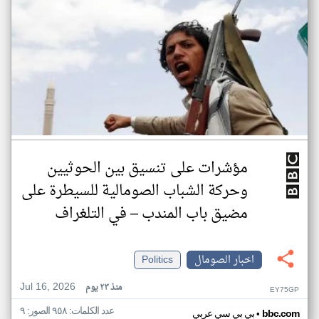
مؤشرات على تنسيق بين الحوثيين
وحركة الشباب الصومالية للسيطرة على
مضيق باب المندب – في التلغراف
اخبار الصومال
Politics
Jul 16, 2026
منذ ٢٣ يوم
EY75GP
عدد الكلمات: ٩٥٨ الصور: ٩
•
bbc.com
بي بي سي عربي