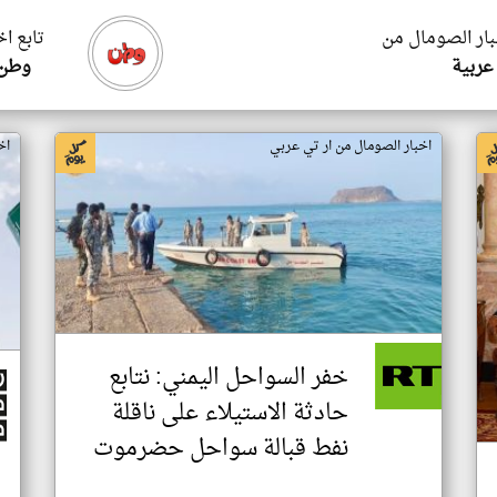
بار الصومال من
تابع ا
عربية
وطن 
اخبار الصومال من ار تي عربي
اخ
خفر السواحل اليمني: نتابع
حادثة الاستيلاء على ناقلة
نفط قبالة سواحل حضرموت