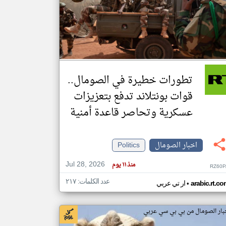
klyoum.com
تغيير الدولة
مصادر الأخبار من الصومال
اخبار الصومال على مدار الساعة
تطورات خطيرة في الصومال..
أهم اخبار الصومال العاجلة والمباشرة
قوات بونتلاند تدفع بتعزيزات
عسكرية وتحاصر قاعدة أمنية
اخبار الصومال
Politics
Jul 28, 2026
منذ ١١ يوم
RZ60P
عدد الكلمات: ٢١٧
•
arabic.rt.c
ار تي عربي
بار الصومال من بي بي سي عربي