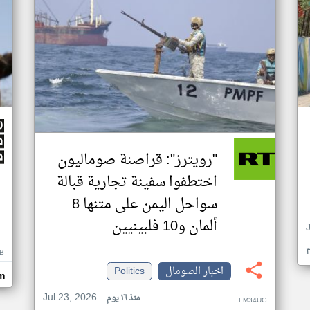
"رويترز": قراصنة صوماليون
اختطفوا سفينة تجارية قبالة
سواحل اليمن على متنها 8
ألمان و10 فلبينيين
B
اخبار الصومال
Politics
m
Jul 23, 2026
منذ ١٦ يوم
LM34UG