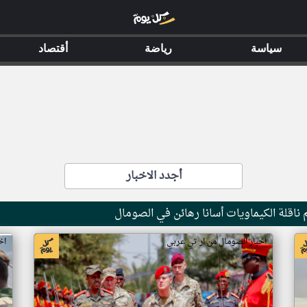
سياسة
رياضة
أقتصاد
أجدد الاخبار
ناقلة الكيماويات أسانا رهائن في الصومال
اخبار الصومال من ار تي عربي
اخ