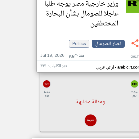
وزير خارجية مصر يوجه طلبا
عاجلا للصومال بشأن البحارة
المختطفين
اخبار الصومال
Politics
Jul 19, 2026
منذ ٢٠ يوم
IQ61T
عدد الكلمات: ٣٣١
•
arabic.rt.c
ار تي عربي
منذ ٢٠
منذ ٢٠
يوم
يوم
ومقالة مشابهة