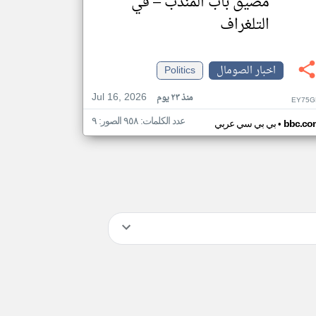
مضيق باب المندب – في
التلغراف
اخبار الصومال
Politics
Jul 16, 2026
منذ ٢٣ يوم
EY75G
عدد الكلمات: ٩٥٨ الصور: ٩
•
bbc.co
بي بي سي عربي