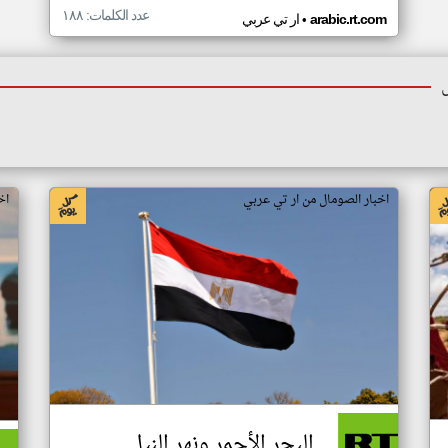
عدد الكلمات: ١٨٨
•
arabic.rt.com
ار تي عربي
اخبار الصومال من ار تي عربي
اخ
البحر الأحمر ونهر النيل..