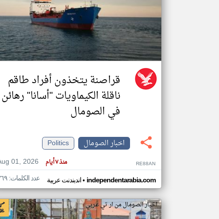
تعبر
المقالات
الموجوده
هنا عن
وجهة
نظر
قراصنة يتخذون أفراد طاقم
كاتبيها.
ناقلة الكيماويات "أسانا" رهائن
في الصومال
اخبار الصومال
Politics
Aug 01, 2026
منذ ٧ أيام
RE88AN
عدد الكلمات: ٣٦٩
•
independentarabia.com
اندبندنت عربية
اخبار الصومال من ار تي عربي