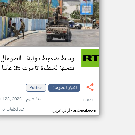
وسط ضغوط دولية.. الصومال
يتجهز لخطوة تأخرت 35 عاما
اخبار الصومال
Politics
Jul 25, 2026
منذ ١٤ يوم
BG04YE
عدد الكلمات: ٣٦٥
•
arabic.rt.com
ار تي عربي