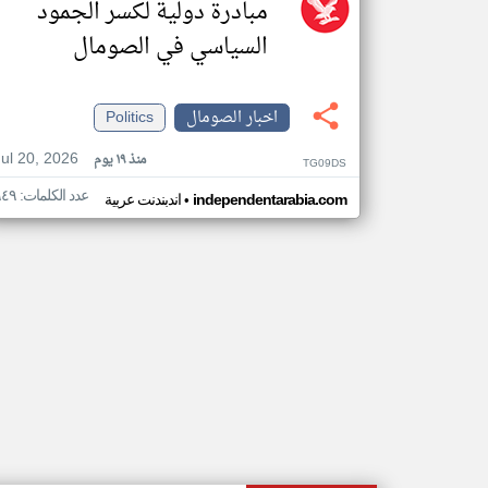
مبادرة دولية لكسر الجمود
السياسي في الصومال
اخبار الصومال
Politics
Jul 20, 2026
منذ ١٩ يوم
TG09DS
عدد الكلمات: ٩٤٩
•
independentarabia.com
اندبندنت عربية