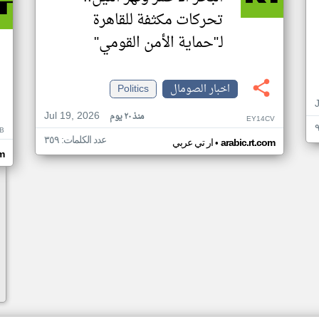
تحركات مكثفة للقاهرة
لـ"حماية الأمن القومي"
اخبار الصومال
Politics
Jul 19, 2026
منذ ٢٠ يوم
EY14CV
B
عدد الكلمات: ٣٥٩
•
arabic.rt.com
ار تي عربي
om