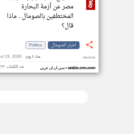
مصر عن أزمة البحارة
المختطفين بالصومال.. ماذا
قال؟
اخبار الصومال
Politics
Jul 19, 2026
منذ ٢٠ يوم
NR49KM
عدد الكلمات: ٢٢٣
•
arabic.cnn.com
سي ان ان عربي