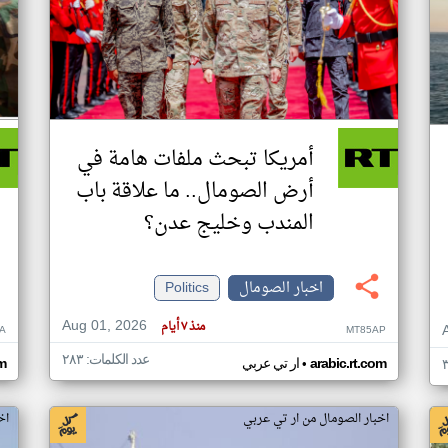
أمريكا تبحث ملفات هامة في
أرض الصومال.. ما علاقة باب
المندب وخليج عدن؟
اخبار الصومال
Politics
Aug 01, 2026
منذ ٧ أيام
A
MT85AP
عدد الكلمات: ٢٨٣
•
arabic.rt.com
ار تي عربي
om
اخبار الصومال من ار تي عربي
اخ