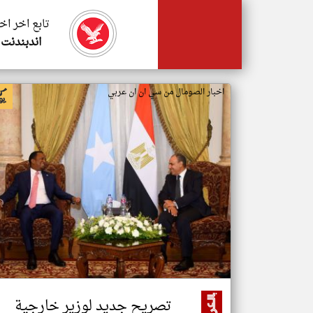
تابع اخر اخ
اندبندنت 
اخبار الصومال من سي ان ان عربي
تصريح جديد لوزير خارجية