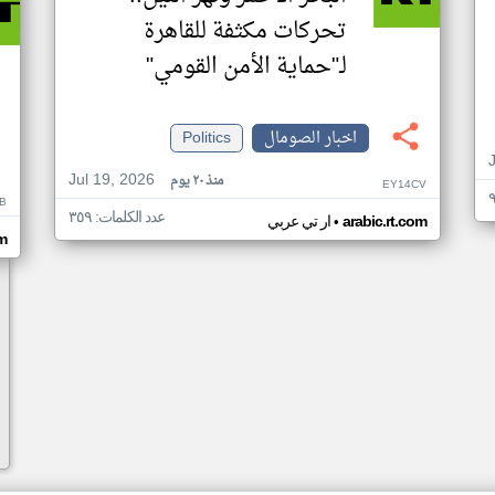
تحركات مكثفة للقاهرة
لـ"حماية الأمن القومي"
اخبار الصومال
Politics
Jul 19, 2026
منذ ٢٠ يوم
EY14CV
B
عدد الكلمات: ٣٥٩
•
arabic.rt.com
ار تي عربي
om