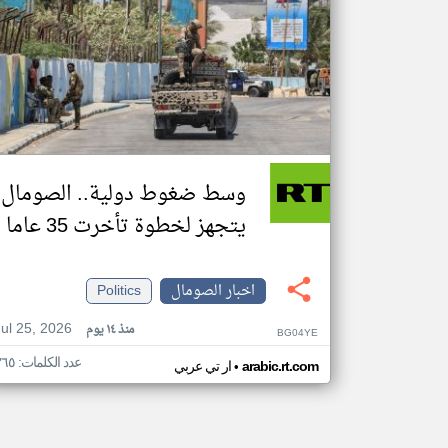
وسط ضغوط دولية.. الصومال
يتجهز لخطوة تأخرت 35 عاما
اخبار الصومال
Politics
Jul 25, 2026
منذ ١٤ يوم
BG04YE
عدد الكلمات: ٣٦٥
•
arabic.rt.com
ار تي عربي