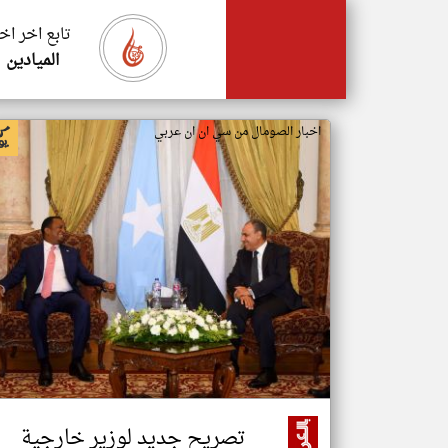
تابع اخر اخ
الميادين
اخبار الصومال من سي ان ان عربي
تصريح جديد لوزير خارجية