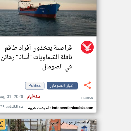
تعبر
المقالات
الموجوده
هنا عن
وجهة
نظر
قراصنة يتخذون أفراد طاقم
كاتبيها.
ناقلة الكيماويات "أسانا" رهائن
في الصومال
اخبار الصومال
Politics
Aug 01, 2026
منذ ٧ أيام
RE88AN
عدد الكلمات: ٣٦٩
•
independentarabia.com
اندبندنت عربية
اخبار الصومال من ار تي عربي