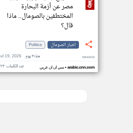
مصر عن أزمة البحارة
المختطفين بالصومال.. ماذا
قال؟
اخبار الصومال
Politics
Jul 19, 2026
منذ ٢١ يوم
NR49KM
عدد الكلمات: ٢٢٣
•
arabic.cnn.com
سي ان ان عربي