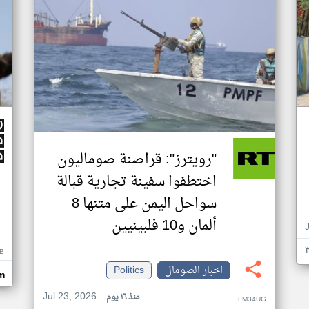
"رويترز": قراصنة صوماليون
اختطفوا سفينة تجارية قبالة
سواحل اليمن على متنها 8
ألمان و10 فلبينيين
B
اخبار الصومال
Politics
m
Jul 23, 2026
منذ ١٦ يوم
LM34UG