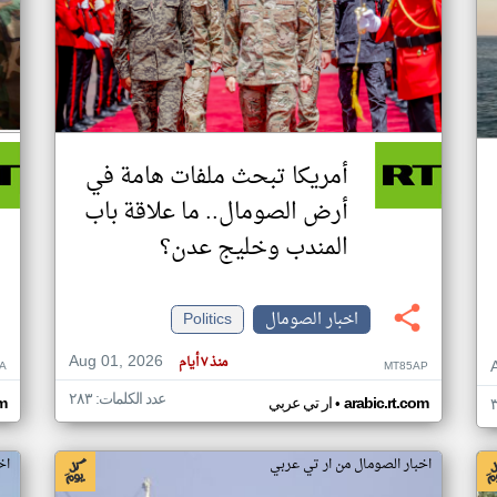
أمريكا تبحث ملفات هامة في
أرض الصومال.. ما علاقة باب
المندب وخليج عدن؟
اخبار الصومال
Politics
Aug 01, 2026
منذ ٧ أيام
A
MT85AP
عدد الكلمات: ٢٨٣
•
arabic.rt.com
ار تي عربي
om
اخبار الصومال من ار تي عربي
اخ