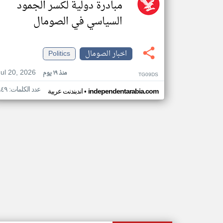
مبادرة دولية لكسر الجمود
السياسي في الصومال
اخبار الصومال
Politics
Jul 20, 2026
منذ ١٩ يوم
TG09DS
عدد الكلمات: ٩٤٩
•
independentarabia.com
اندبندنت عربية