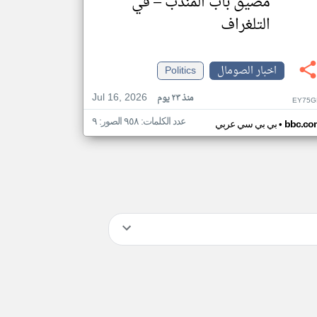
مضيق باب المندب – في
التلغراف
اخبار الصومال
Politics
Jul 16, 2026
منذ ٢٣ يوم
EY75G
عدد الكلمات: ٩٥٨ الصور: ٩
•
bbc.co
بي بي سي عربي