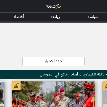
سياسة
رياضة
أقتصاد
أجدد الاخبار
ناقلة الكيماويات أسانا رهائن في الصومال
اخبار الصومال من ار تي عربي
اخ