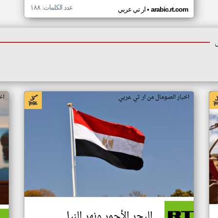
عدد الكلمات: ١٨٨
•
arabic.rt.com
ار تي عربي
اخبار الصومال من ار تي عربي
اخ
البحر الأحمر ونهر النيل..