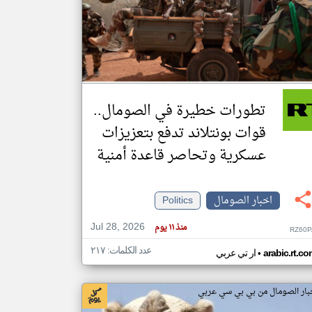
klyoum.com
تغيير الدولة
مصادر الأخبار من الصومال
اخبار الصومال على مدار الساعة
تطورات خطيرة في الصومال..
أهم اخبار الصومال العاجلة والمباشرة
قوات بونتلاند تدفع بتعزيزات
عسكرية وتحاصر قاعدة أمنية
اخبار الصومال
Politics
Jul 28, 2026
منذ ١١ يوم
RZ60P
عدد الكلمات: ٢١٧
•
arabic.rt.c
ار تي عربي
بار الصومال من بي بي سي عربي