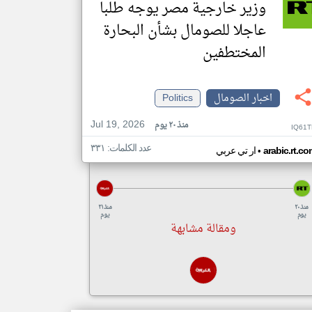
وزير خارجية مصر يوجه طلبا
عاجلا للصومال بشأن البحارة
المختطفين
اخبار الصومال
Politics
Jul 19, 2026
منذ ٢٠ يوم
IQ61T
عدد الكلمات: ٣٣١
•
arabic.rt.c
ار تي عربي
منذ ٢٠
منذ ٢١
يوم
يوم
ومقالة مشابهة