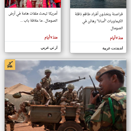
أمريكا تبحث ملفات هامة في أرض
قراصنة يتخذون أفراد طاقم ناقلة
klyoum.com
الصومال.. ما علاقة باب ...
الكيماويات "أسانا" رهائن في
تغيير الدولة
تعبر
الصومال
مصادر الأخبار من الصومال
المقالات
الموجوده
اخبار الصومال على مدار الساعة
هنا عن
منذ ٧ أيام
منذ ٧ أيام
وجهة
نظر
أهم اخبار الصومال العاجلة والمباشرة
كاتبيها.
ار تي عربي
اندبندنت عربية