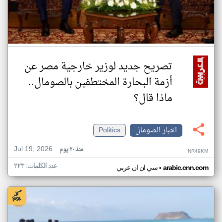
تصريح جديد لوزير خارجية مصر عن
أزمة البحارة المختطفين بالصومال..
ماذا قال؟
اخبار الصومال
Politics
Jul 19, 2026
منذ ٢٠ يوم
NR49KM
عدد الكلمات: ٢٢٣
•
arabic.cnn.com
سي ان ان عربي