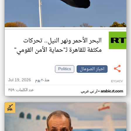
البحر الأحمر ونهر النيل.. تحركات
مكثفة للقاهرة لـ"حماية الأمن القومي"
اخبار الصومال
Politics
Jul 19, 2026
منذ ٢٠ يوم
EY14CV
عدد الكلمات: ٣٥٩
•
arabic.rt.com
ار تي عربي