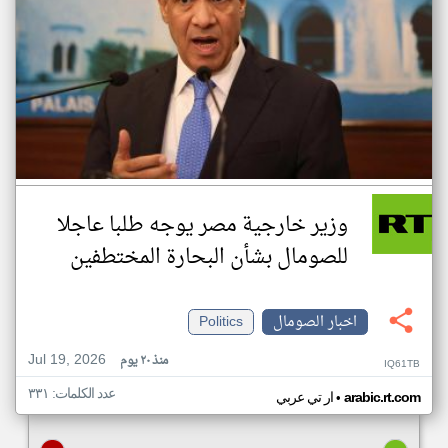
وزير خارجية مصر يوجه طلبا عاجلا
للصومال بشأن البحارة المختطفين
اخبار الصومال
Politics
Jul 19, 2026
منذ ٢٠ يوم
IQ61TB
عدد الكلمات: ٣٣١
•
arabic.rt.com
ار تي عربي