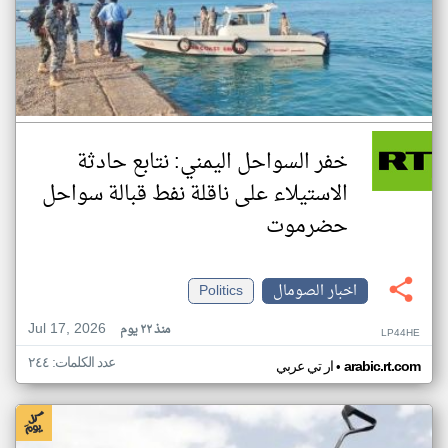
خفر السواحل اليمني: نتابع حادثة
الاستيلاء على ناقلة نفط قبالة سواحل
حضرموت
اخبار الصومال
Politics
Jul 17, 2026
منذ ٢٢ يوم
LP44HE
عدد الكلمات: ٢٤٤
•
arabic.rt.com
ار تي عربي