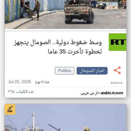
وسط ضغوط دولية.. الصومال يتجهز
لخطوة تأخرت 35 عاما
اخبار الصومال
Politics
Jul 25, 2026
منذ ١٤ يوم
BG04YE
عدد الكلمات: ٣٦٥
•
arabic.rt.com
ار تي عربي