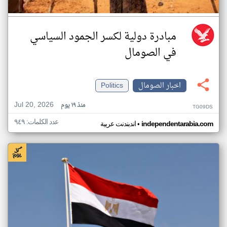
مبادرة دولية لكسر الجمود السياسي
في الصومال
اخبار الصومال
Politics
Jul 20, 2026
منذ ١٩ يوم
TG09DS
عدد الكلمات: ٩٤٩
•
independentarabia.com
اندبندنت عربية