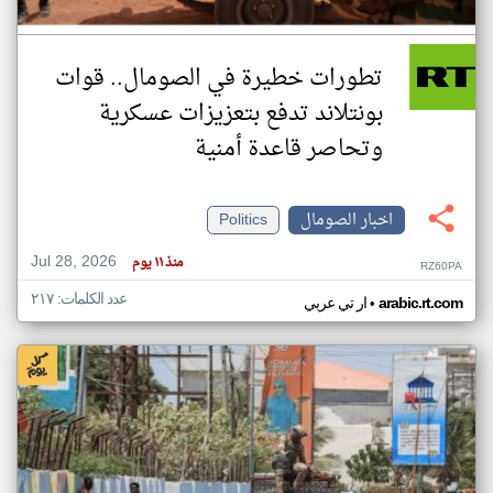
تطورات خطيرة في الصومال.. قوات
بونتلاند تدفع بتعزيزات عسكرية
وتحاصر قاعدة أمنية
اخبار الصومال
Politics
Jul 28, 2026
منذ ١١ يوم
RZ60PA
عدد الكلمات: ٢١٧
•
arabic.rt.com
ار تي عربي