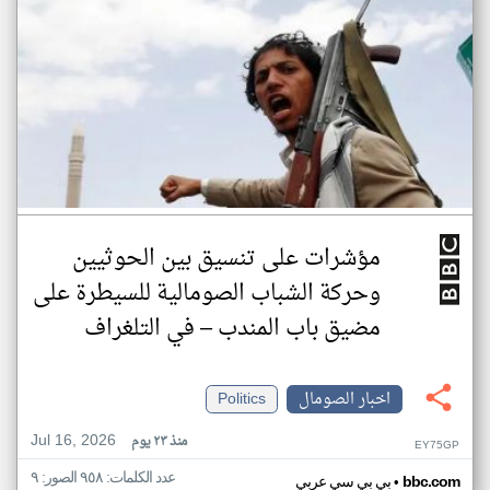
مؤشرات على تنسيق بين الحوثيين
وحركة الشباب الصومالية للسيطرة على
مضيق باب المندب – في التلغراف
اخبار الصومال
Politics
Jul 16, 2026
منذ ٢٣ يوم
EY75GP
عدد الكلمات: ٩٥٨ الصور: ٩
•
bbc.com
بي بي سي عربي