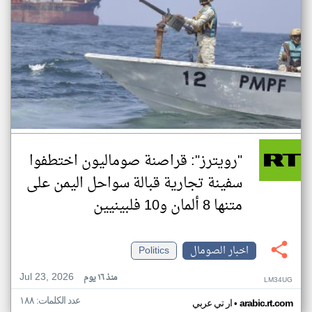
"رويترز": قراصنة صوماليون اختطفوا
سفينة تجارية قبالة سواحل اليمن على
متنها 8 ألمان و10 فلبينيين
اخبار الصومال
Politics
Jul 23, 2026
منذ ١٦ يوم
LM34UG
عدد الكلمات: ١٨٨
•
arabic.rt.com
ار تي عربي