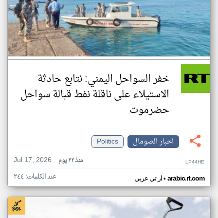
خفر السواحل اليمني: نتابع حادثة
الاستيلاء على ناقلة نفط قبالة سواحل
حضرموت
اخبار الصومال
Politics
Jul 17, 2026
منذ ٢٢ يوم
LP44HE
عدد الكلمات: ٢٤٤
•
arabic.rt.com
ار تي عربي