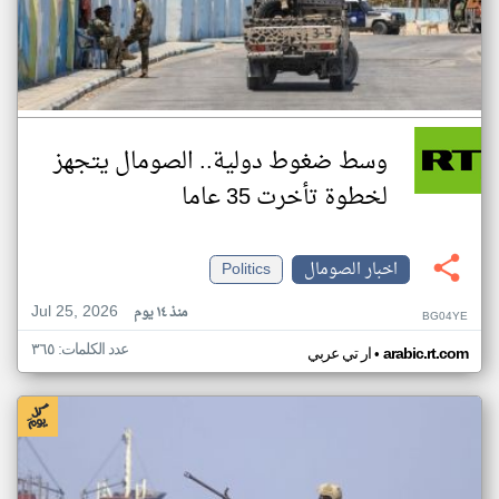
وسط ضغوط دولية.. الصومال يتجهز
لخطوة تأخرت 35 عاما
اخبار الصومال
Politics
Jul 25, 2026
منذ ١٤ يوم
BG04YE
عدد الكلمات: ٣٦٥
•
arabic.rt.com
ار تي عربي