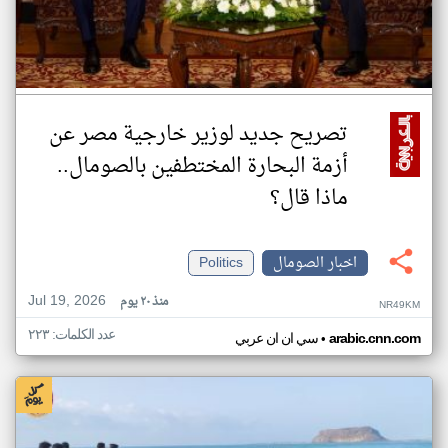
تصريح جديد لوزير خارجية مصر عن
أزمة البحارة المختطفين بالصومال..
ماذا قال؟
اخبار الصومال
Politics
Jul 19, 2026
منذ ٢٠ يوم
NR49KM
عدد الكلمات: ٢٢٣
•
arabic.cnn.com
سي ان ان عربي