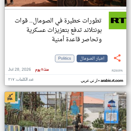
تطورات خطيرة في الصومال.. قوات
بونتلاند تدفع بتعزيزات عسكرية
وتحاصر قاعدة أمنية
اخبار الصومال
Politics
Jul 28, 2026
منذ ١١ يوم
RZ60PA
عدد الكلمات: ٢١٧
•
arabic.rt.com
ار تي عربي