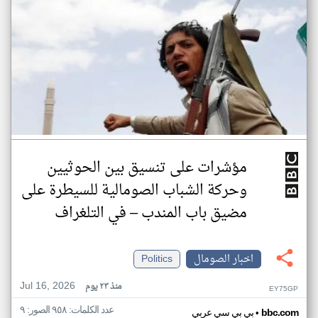
مؤشرات على تنسيق بين الحوثيين
وحركة الشباب الصومالية للسيطرة على
مضيق باب المندب – في التلغراف
اخبار الصومال
Politics
Jul 16, 2026
منذ ٢٣ يوم
EY75GP
عدد الكلمات: ٩٥٨ الصور: ٩
•
bbc.com
بي بي سي عربي