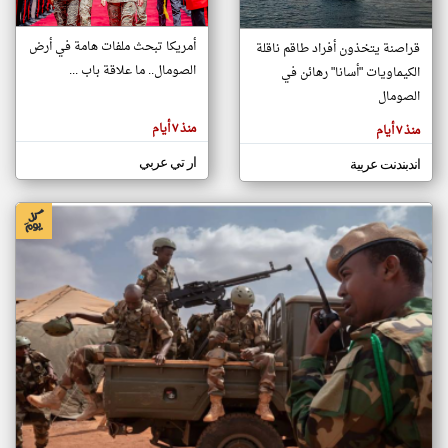
أمريكا تبحث ملفات هامة في أرض
قراصنة يتخذون أفراد طاقم ناقلة
klyoum.com
الصومال.. ما علاقة باب ...
الكيماويات "أسانا" رهائن في
تغيير الدولة
تعبر
الصومال
مصادر الأخبار من الصومال
المقالات
الموجوده
اخبار الصومال على مدار الساعة
هنا عن
منذ ٧ أيام
منذ ٧ أيام
وجهة
نظر
أهم اخبار الصومال العاجلة والمباشرة
كاتبيها.
ار تي عربي
اندبندنت عربية