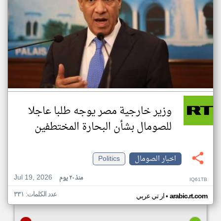
وزير خارجية مصر يوجه طلبا عاجلا
للصومال بشأن البحارة المختطفين
اخبار الصومال
Politics
Jul 19, 2026
منذ ٢٠ يوم
IQ61TB
عدد الكلمات: ٣٣١
•
arabic.rt.com
ار تي عربي