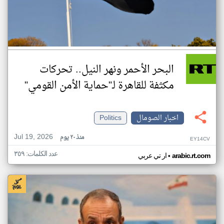
البحر الأحمر ونهر النيل.. تحركات
مكثفة للقاهرة لـ"حماية الأمن القومي"
اخبار الصومال
Politics
Jul 19, 2026
منذ ٢٠ يوم
EY14CV
عدد الكلمات: ٣٥٩
•
arabic.rt.com
ار تي عربي