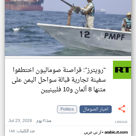
"رويترز": قراصنة صوماليون اختطفوا
سفينة تجارية قبالة سواحل اليمن على
متنها 8 ألمان و10 فلبينيين
اخبار الصومال
Politics
Jul 23, 2026
منذ ١٦ يوم
LM34UG
عدد الكلمات: ١٨٨
•
arabic.rt.com
ار تي عربي