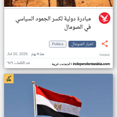
مبادرة دولية لكسر الجمود السياسي
في الصومال
اخبار الصومال
Politics
Jul 20, 2026
منذ ١٩ يوم
TG09DS
عدد الكلمات: ٩٤٩
•
independentarabia.com
اندبندنت عربية