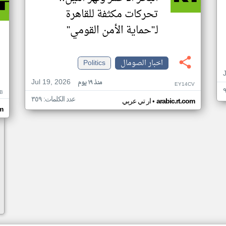
تحركات مكثفة للقاهرة
لـ"حماية الأمن القومي"
اخبار الصومال
Politics
Jul 19, 2026
منذ ١٩ يوم
EY14CV
B
عدد الكلمات: ٣٥٩
•
arabic.rt.com
ار تي عربي
om