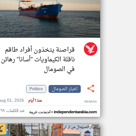
تعبر
المقالات
الموجوده
هنا عن
وجهة
نظر
قراصنة يتخذون أفراد طاقم
كاتبيها.
ناقلة الكيماويات "أسانا" رهائن
في الصومال
اخبار الصومال
Politics
Aug 01, 2026
منذ ٦ أيام
RE88AN
عدد الكلمات: ٣٦٩
•
independentarabia.com
اندبندنت عربية
اخبار الصومال من ار تي عربي