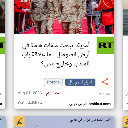
أمريكا تبحث ملفات هامة في
أرض الصومال.. ما علاقة باب
المندب وخليج عدن؟
اخبار الصومال
Politics
Aug 01, 2026
منذ ٦ أيام
A
MT85AP
عدد الكلمات: ٢٨٣
•
arabic.rt.com
ار تي عربي
om
اخبار الصومال من ار تي عربي
اخ