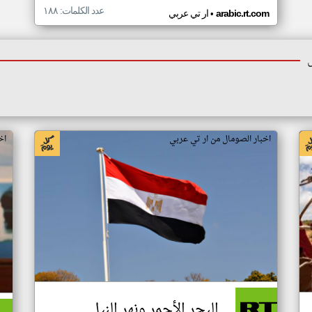
عدد الكلمات: ١٨٨
•
arabic.rt.com
ار تي عربي
اخبار الصومال من ار تي عربي
اخ
البحر الأحمر ونهر النيل..