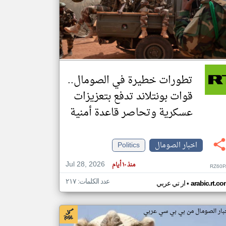
klyoum.com
تغيير الدولة
مصادر الأخبار من الصومال
اخبار الصومال على مدار الساعة
تطورات خطيرة في الصومال..
أهم اخبار الصومال العاجلة والمباشرة
قوات بونتلاند تدفع بتعزيزات
عسكرية وتحاصر قاعدة أمنية
اخبار الصومال
Politics
Jul 28, 2026
منذ ١٠ أيام
RZ60P
عدد الكلمات: ٢١٧
•
arabic.rt.c
ار تي عربي
بار الصومال من بي بي سي عربي