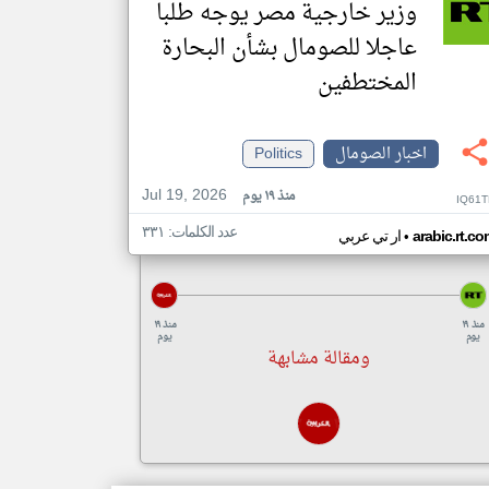
وزير خارجية مصر يوجه طلبا
عاجلا للصومال بشأن البحارة
المختطفين
اخبار الصومال
Politics
Jul 19, 2026
منذ ١٩ يوم
IQ61T
عدد الكلمات: ٣٣١
•
arabic.rt.c
ار تي عربي
منذ ١٩
منذ ١٩
يوم
يوم
ومقالة مشابهة