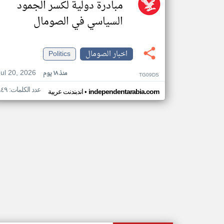
مبادرة دولية لكسر الجمود
السياسي في الصومال
اخبار الصومال
Politics
Jul 20, 2026
منذ ١٨ يوم
TG09DS
عدد الكلمات: ٩٤٩
•
independentarabia.com
اندبندنت عربية