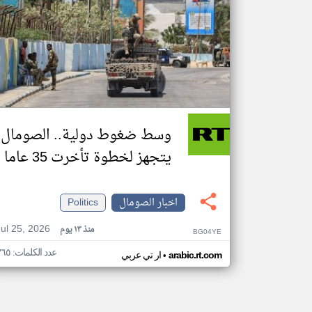
وسط ضغوط دولية.. الصومال
يتجهز لخطوة تأخرت 35 عاما
اخبار الصومال
Politics
Jul 25, 2026
منذ ١٣ يوم
BG04YE
عدد الكلمات: ٣٦٥
•
arabic.rt.com
ار تي عربي