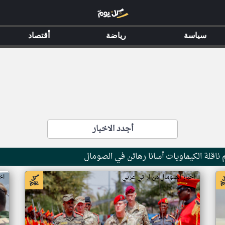
سياسة
رياضة
أقتصاد
أجدد الاخبار
ناقلة الكيماويات أسانا رهائن في الصومال
اخبار الصومال من ار تي عربي
اخ