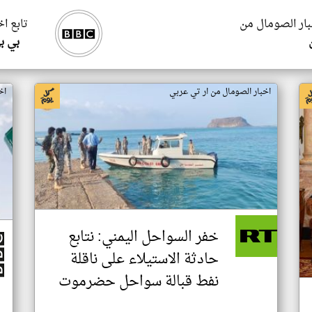
بار الصومال من
تابع ا
بي ب
اخبار الصومال من ار تي عربي
اخ
خفر السواحل اليمني: نتابع
حادثة الاستيلاء على ناقلة
نفط قبالة سواحل حضرموت