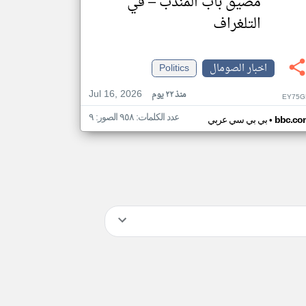
مضيق باب المندب – في
التلغراف
اخبار الصومال
Politics
Jul 16, 2026
منذ ٢٢ يوم
EY75G
عدد الكلمات: ٩٥٨ الصور: ٩
•
bbc.co
بي بي سي عربي