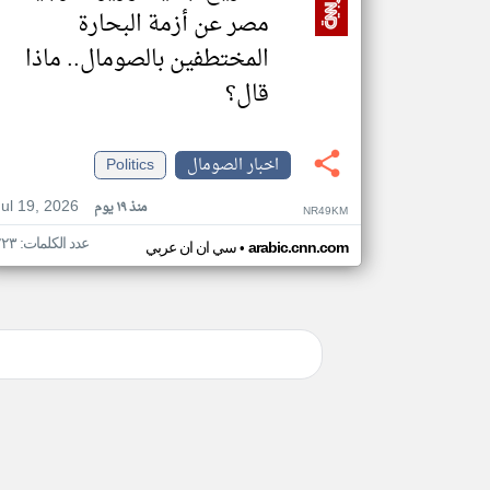
مصر عن أزمة البحارة
المختطفين بالصومال.. ماذا
قال؟
اخبار الصومال
Politics
Jul 19, 2026
منذ ١٩ يوم
NR49KM
عدد الكلمات: ٢٢٣
•
arabic.cnn.com
سي ان ان عربي