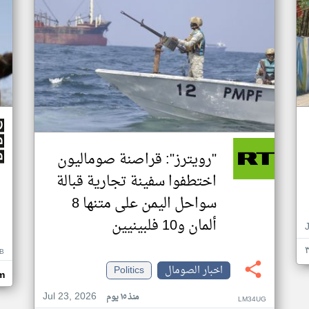
"رويترز": قراصنة صوماليون
اختطفوا سفينة تجارية قبالة
سواحل اليمن على متنها 8
ألمان و10 فلبينيين
B
اخبار الصومال
Politics
m
Jul 23, 2026
منذ ١٥ يوم
LM34UG