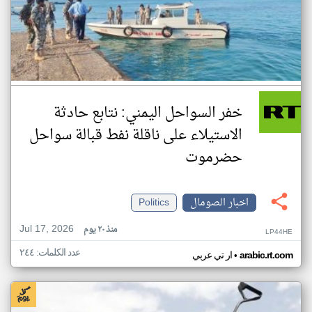
خفر السواحل اليمني: نتابع حادثة
الاستيلاء على ناقلة نفط قبالة سواحل
حضرموت
اخبار الصومال
Politics
Jul 17, 2026
منذ ٢٠ يوم
LP44HE
عدد الكلمات: ٢٤٤
•
arabic.rt.com
ار تي عربي