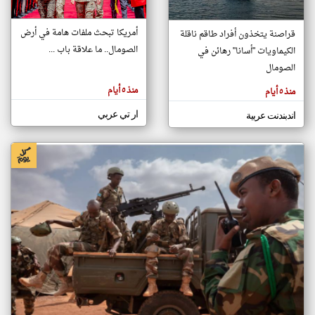
أمريكا تبحث ملفات هامة في أرض
قراصنة يتخذون أفراد طاقم ناقلة
klyoum.com
الصومال.. ما علاقة باب ...
الكيماويات "أسانا" رهائن في
تغيير الدولة
تعبر
الصومال
مصادر الأخبار من الصومال
المقالات
الموجوده
اخبار الصومال على مدار الساعة
هنا عن
منذ ٥ أيام
منذ ٥ أيام
وجهة
نظر
أهم اخبار الصومال العاجلة والمباشرة
كاتبيها.
ار تي عربي
اندبندنت عربية