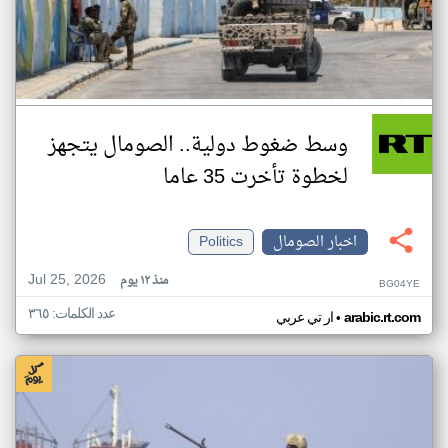
وسط ضغوط دولية.. الصومال يتجهز
لخطوة تأخرت 35 عاما
اخبار الصومال
Politics
Jul 25, 2026
منذ ١٢ يوم
BG04YE
عدد الكلمات: ٣٦٥
•
arabic.rt.com
ار تي عربي