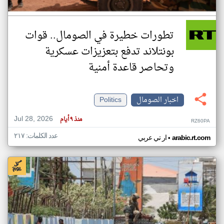
تطورات خطيرة في الصومال.. قوات
بونتلاند تدفع بتعزيزات عسكرية
وتحاصر قاعدة أمنية
اخبار الصومال
Politics
Jul 28, 2026
منذ ٩ أيام
RZ60PA
عدد الكلمات: ٢١٧
•
arabic.rt.com
ار تي عربي