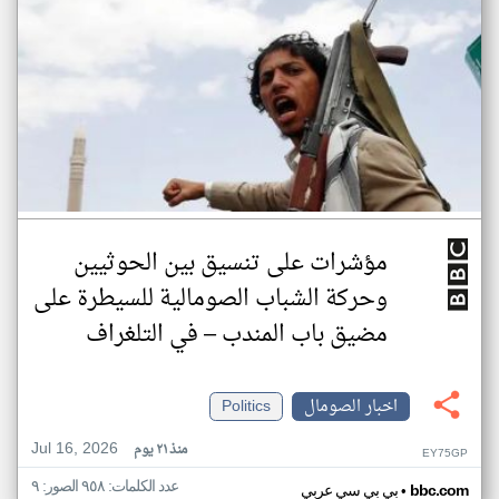
مؤشرات على تنسيق بين الحوثيين
وحركة الشباب الصومالية للسيطرة على
مضيق باب المندب – في التلغراف
اخبار الصومال
Politics
Jul 16, 2026
منذ ٢١ يوم
EY75GP
عدد الكلمات: ٩٥٨ الصور: ٩
•
bbc.com
بي بي سي عربي