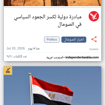
مبادرة دولية لكسر الجمود السياسي
في الصومال
اخبار الصومال
Politics
Jul 20, 2026
منذ ١٧ يوم
TG09DS
عدد الكلمات: ٩٤٩
•
independentarabia.com
اندبندنت عربية