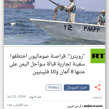
"رويترز": قراصنة صوماليون اختطفوا
سفينة تجارية قبالة سواحل اليمن على
متنها 8 ألمان و10 فلبينيين
اخبار الصومال
Politics
Jul 23, 2026
منذ ١٤ يوم
LM34UG
عدد الكلمات: ١٨٨
•
arabic.rt.com
ار تي عربي