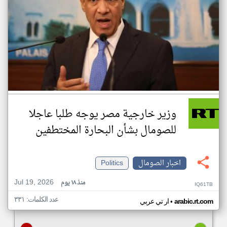
وزير خارجية مصر يوجه طلبا عاجلا
للصومال بشأن البحارة المختطفين
اخبار الصومال
Politics
Jul 19, 2026
منذ ١٨ يوم
IQ61TB
عدد الكلمات: ٣٣١
•
arabic.rt.com
ار تي عربي