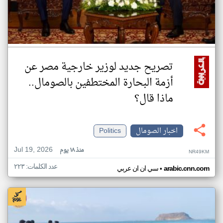
تصريح جديد لوزير خارجية مصر عن
أزمة البحارة المختطفين بالصومال..
ماذا قال؟
اخبار الصومال
Politics
Jul 19, 2026
منذ ١٨ يوم
NR49KM
عدد الكلمات: ٢٢٣
•
arabic.cnn.com
سي ان ان عربي