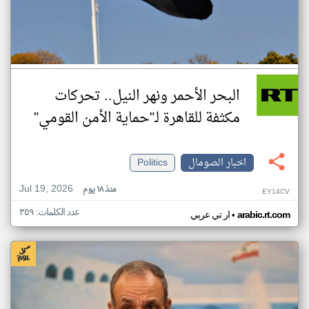
البحر الأحمر ونهر النيل.. تحركات
مكثفة للقاهرة لـ"حماية الأمن القومي"
اخبار الصومال
Politics
Jul 19, 2026
منذ ١٨ يوم
EY14CV
عدد الكلمات: ٣٥٩
•
arabic.rt.com
ار تي عربي