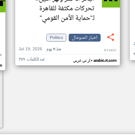
تحركات مكثفة للقاهرة
لـ"حماية الأمن القومي"
اخبار الصومال
Politics
Jul 19, 2026
منذ ١٩ يوم
EY14CV
B
عدد الكلمات: ٣٥٩
•
arabic.rt.com
ار تي عربي
om