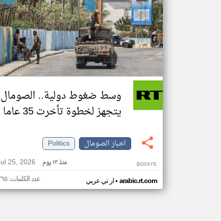
وسط ضغوط دولية.. الصومال
يتجهز لخطوة تأخرت 35 عاما
اخبار الصومال
Politics
Jul 25, 2026
منذ ١٣ يوم
BG04YE
عدد الكلمات: ٣٦٥
•
arabic.rt.com
ار تي عربي