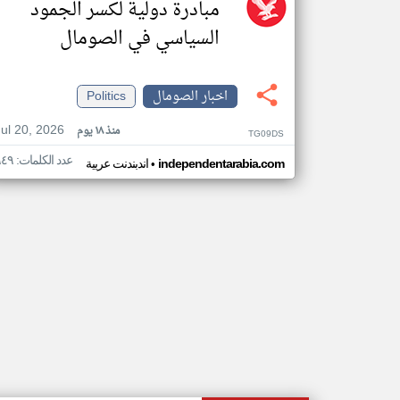
مبادرة دولية لكسر الجمود
السياسي في الصومال
اخبار الصومال
Politics
Jul 20, 2026
منذ ١٨ يوم
TG09DS
عدد الكلمات: ٩٤٩
•
independentarabia.com
اندبندنت عربية