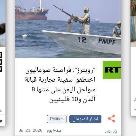
"رويترز": قراصنة صوماليون
اختطفوا سفينة تجارية قبالة
سواحل اليمن على متنها 8
ألمان و10 فلبينيين
B
اخبار الصومال
Politics
m
Jul 23, 2026
منذ ١٥ يوم
LM34UG