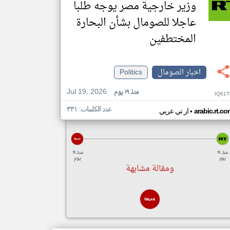
وزير خارجية مصر يوجه طلبا
عاجلا للصومال بشأن البحارة
المختطفين
اخبار الصومال
Politics
Jul 19, 2026
منذ ١٩ يوم
IQ61T
عدد الكلمات: ٣٣١
•
arabic.rt.c
ار تي عربي
منذ ١٩
منذ ١٩
يوم
يوم
ومقالة مشابهة