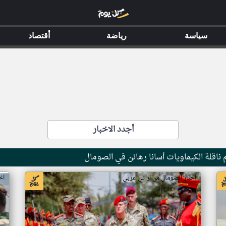
سياسة
رياضة
أقتصاد
أجدد الاخبار
ناقلة الكيماويات أسانا رهائن في الصومال
اخبار الصومال من ار تي عربي
اخ