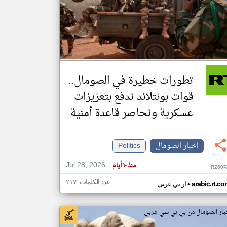
klyoum.com
تغيير الدولة
مصادر الأخبار من الصومال
اخبار الصومال على مدار الساعة
تطورات خطيرة في الصومال..
أهم اخبار الصومال العاجلة والمباشرة
قوات بونتلاند تدفع بتعزيزات
عسكرية وتحاصر قاعدة أمنية
اخبار الصومال
Politics
Jul 28, 2026
منذ ١٠ أيام
RZ60P
عدد الكلمات: ٢١٧
•
arabic.rt.c
ار تي عربي
بار الصومال من بي بي سي عربي