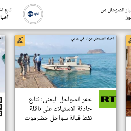
بار الصومال من
تابع ا
وز
أخبار
اخبار الصومال من ار تي عربي
اخ
خفر السواحل اليمني: نتابع
حادثة الاستيلاء على ناقلة
نفط قبالة سواحل حضرموت