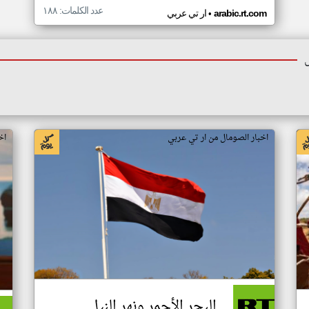
عدد الكلمات: ١٨٨
•
arabic.rt.com
ار تي عربي
اخبار الصومال من ار تي عربي
اخ
البحر الأحمر ونهر النيل..