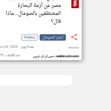
مصر عن أزمة البحارة
المختطفين بالصومال.. ماذا
قال؟
اخبار الصومال
Politics
Jul 19, 2026
منذ ١٩ يوم
NR49KM
عدد الكلمات: ٢٢٣
•
arabic.cnn.com
سي ان ان عربي