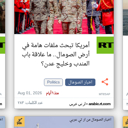
أمريكا تبحث ملفات هامة في
أرض الصومال.. ما علاقة باب
المندب وخليج عدن؟
اخبار الصومال
Politics
Aug 01, 2026
منذ ٦ أيام
A
MT85AP
عدد الكلمات: ٢٨٣
•
arabic.rt.com
ار تي عربي
om
اخبار الصومال من ار تي عربي
اخ