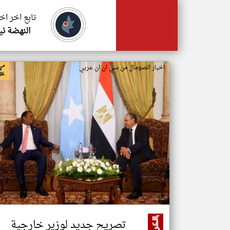
تابع اخر اخ
النهضة ني
اخبار الصومال من سي ان ان عربي
تصريح جديد لوزير خارجية