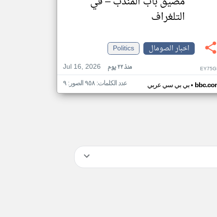
مضيق باب المندب – في
التلغراف
اخبار الصومال
Politics
Jul 16, 2026
منذ ٢٢ يوم
EY75G
عدد الكلمات: ٩٥٨ الصور: ٩
•
bbc.co
بي بي سي عربي