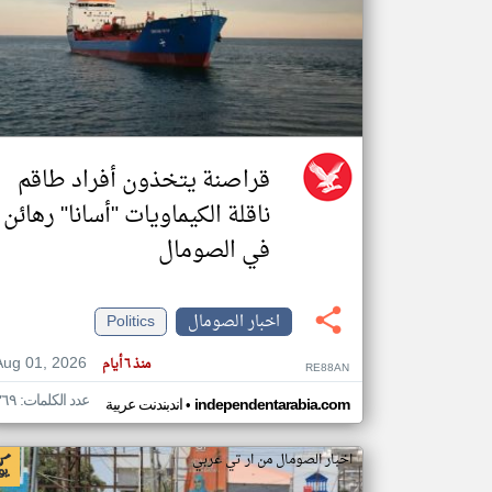
تعبر
المقالات
الموجوده
هنا عن
وجهة
نظر
قراصنة يتخذون أفراد طاقم
كاتبيها.
ناقلة الكيماويات "أسانا" رهائن
في الصومال
اخبار الصومال
Politics
Aug 01, 2026
منذ ٦ أيام
RE88AN
عدد الكلمات: ٣٦٩
•
independentarabia.com
اندبندنت عربية
اخبار الصومال من ار تي عربي