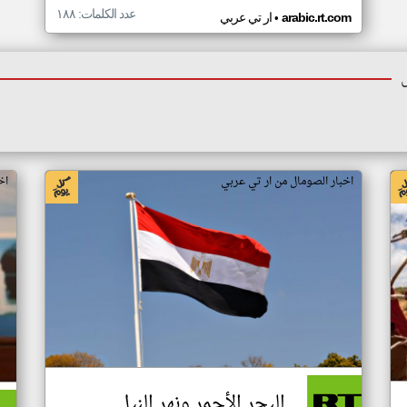
عدد الكلمات: ١٨٨
•
arabic.rt.com
ار تي عربي
اخبار الصومال من ار تي عربي
اخ
البحر الأحمر ونهر النيل..