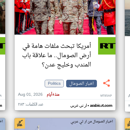
أمريكا تبحث ملفات هامة في
أرض الصومال.. ما علاقة باب
المندب وخليج عدن؟
اخبار الصومال
Politics
Aug 01, 2026
منذ ٥ أيام
A
MT85AP
عدد الكلمات: ٢٨٣
•
arabic.rt.com
ار تي عربي
om
اخبار الصومال من ار تي عربي
اخ