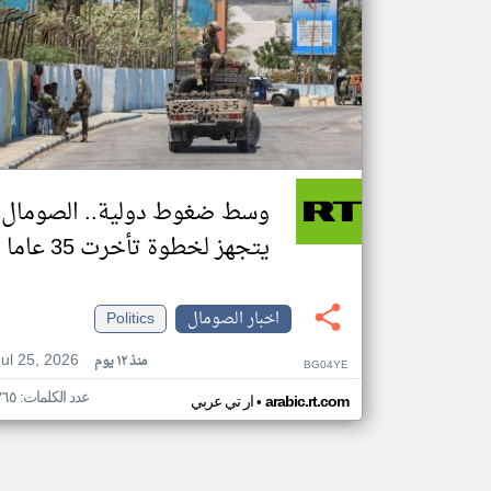
وسط ضغوط دولية.. الصومال
يتجهز لخطوة تأخرت 35 عاما
اخبار الصومال
Politics
Jul 25, 2026
منذ ١٢ يوم
BG04YE
عدد الكلمات: ٣٦٥
•
arabic.rt.com
ار تي عربي