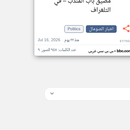
مضيق باب المندب – في
التلغراف
اخبار الصومال
Politics
Jul 16, 2026
منذ ٢٢ يوم
EY75G
عدد الكلمات: ٩٥٨ الصور: ٩
•
bbc.co
بي بي سي عربي