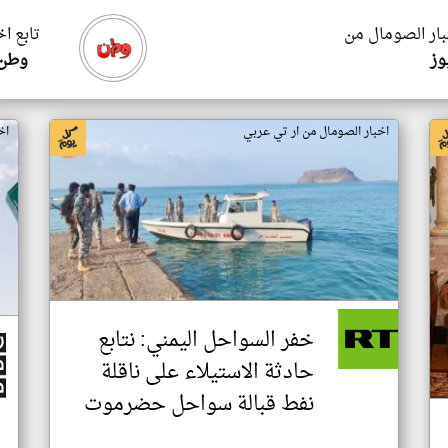
بار الصومال من
تابع ا
وز
وطن 
اخبار الصومال من ار تي عربي
اخ
خفر السواحل اليمني: نتابع
حادثة الاستيلاء على ناقلة
نفط قبالة سواحل حضرموت