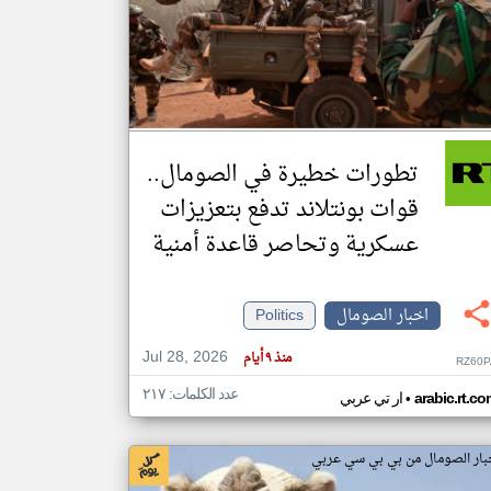
klyoum.com
تغيير الدولة
مصادر الأخبار من الصومال
اخبار الصومال على مدار الساعة
تطورات خطيرة في الصومال..
أهم اخبار الصومال العاجلة والمباشرة
قوات بونتلاند تدفع بتعزيزات
عسكرية وتحاصر قاعدة أمنية
اخبار الصومال
Politics
Jul 28, 2026
منذ ٩ أيام
RZ60P
عدد الكلمات: ٢١٧
•
arabic.rt.c
ار تي عربي
بار الصومال من بي بي سي عربي