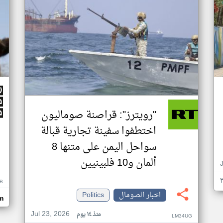
"رويترز": قراصنة صوماليون
اختطفوا سفينة تجارية قبالة
سواحل اليمن على متنها 8
ألمان و10 فلبينيين
B
اخبار الصومال
Politics
m
Jul 23, 2026
منذ ١٤ يوم
LM34UG