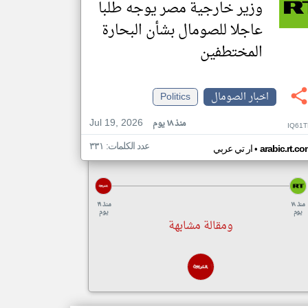
وزير خارجية مصر يوجه طلبا
عاجلا للصومال بشأن البحارة
المختطفين
اخبار الصومال
Politics
Jul 19, 2026
منذ ١٨ يوم
IQ61T
عدد الكلمات: ٣٣١
•
arabic.rt.c
ار تي عربي
منذ ١٨
منذ ١٩
يوم
يوم
ومقالة مشابهة