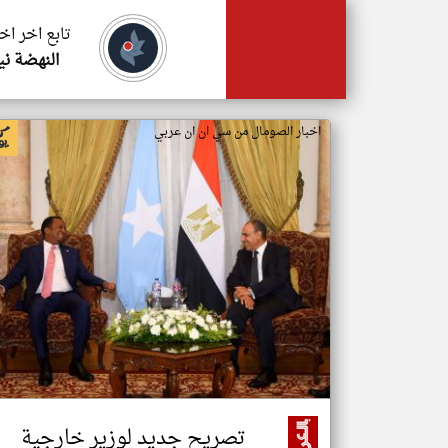
تابع اخر اخ
النهضة ني
اخبار الصومال من سي ان ان عربي
تصريح جديد لوزير خارجية