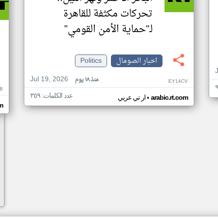
تحركات مكثفة للقاهرة
لـ"حماية الأمن القومي"
اخبار الصومال
Politics
Jul 19, 2026
منذ ١٨ يوم
EY14CV
B
عدد الكلمات: ٣٥٩
•
arabic.rt.com
ار تي عربي
om