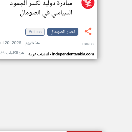
مبادرة دولية لكسر الجمود
السياسي في الصومال
اخبار الصومال
Politics
Jul 20, 2026
منذ ١٧ يوم
TG09DS
عدد الكلمات: ٩٤٩
•
independentarabia.com
اندبندنت عربية