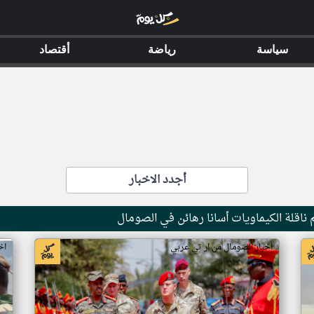
سياسة
رياضة
أقتصاد
أجدد الاخبار
ناقلة الكيماويات أسانا رهائن في الصومال
اخبار الصومال من ار تي عربي
اخ