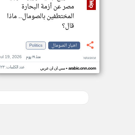
مصر عن أزمة البحارة
المختطفين بالصومال.. ماذا
قال؟
اخبار الصومال
Politics
Jul 19, 2026
منذ ١٩ يوم
NR49KM
عدد الكلمات: ٢٢٣
•
arabic.cnn.com
سي ان ان عربي