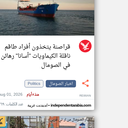
تعبر
المقالات
الموجوده
هنا عن
وجهة
نظر
قراصنة يتخذون أفراد طاقم
كاتبيها.
ناقلة الكيماويات "أسانا" رهائن
في الصومال
اخبار الصومال
Politics
Aug 01, 2026
منذ ٥ أيام
RE88AN
عدد الكلمات: ٣٦٩
•
independentarabia.com
اندبندنت عربية
اخبار الصومال من ار تي عربي