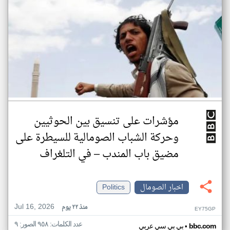
مؤشرات على تنسيق بين الحوثيين
وحركة الشباب الصومالية للسيطرة على
مضيق باب المندب – في التلغراف
اخبار الصومال
Politics
Jul 16, 2026
منذ ٢٢ يوم
EY75GP
عدد الكلمات: ٩٥٨ الصور: ٩
•
bbc.com
بي بي سي عربي