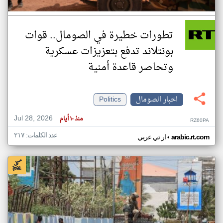
تطورات خطيرة في الصومال.. قوات
بونتلاند تدفع بتعزيزات عسكرية
وتحاصر قاعدة أمنية
اخبار الصومال
Politics
Jul 28, 2026
منذ ١٠ أيام
RZ60PA
عدد الكلمات: ٢١٧
•
arabic.rt.com
ار تي عربي