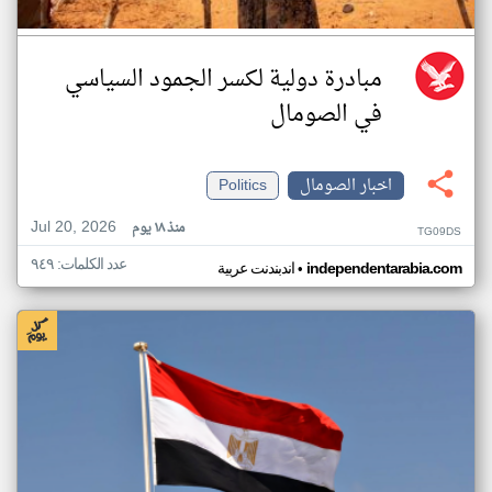
مبادرة دولية لكسر الجمود السياسي
في الصومال
اخبار الصومال
Politics
Jul 20, 2026
منذ ١٨ يوم
TG09DS
عدد الكلمات: ٩٤٩
•
independentarabia.com
اندبندنت عربية