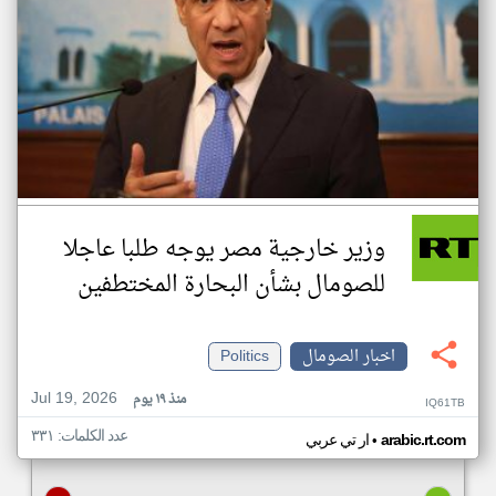
وزير خارجية مصر يوجه طلبا عاجلا
للصومال بشأن البحارة المختطفين
اخبار الصومال
Politics
Jul 19, 2026
منذ ١٩ يوم
IQ61TB
عدد الكلمات: ٣٣١
•
arabic.rt.com
ار تي عربي