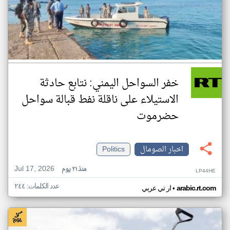
خفر السواحل اليمني: نتابع حادثة
الاستيلاء على ناقلة نفط قبالة سواحل
حضرموت
اخبار الصومال
Politics
Jul 17, 2026
منذ ٢١ يوم
LP44HE
عدد الكلمات: ٢٤٤
•
arabic.rt.com
ار تي عربي