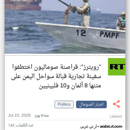
"رويترز": قراصنة صوماليون اختطفوا
سفينة تجارية قبالة سواحل اليمن على
متنها 8 ألمان و10 فلبينيين
اخبار الصومال
Politics
Jul 23, 2026
منذ ١٥ يوم
LM34UG
عدد الكلمات: ١٨٨
•
arabic.rt.com
ار تي عربي