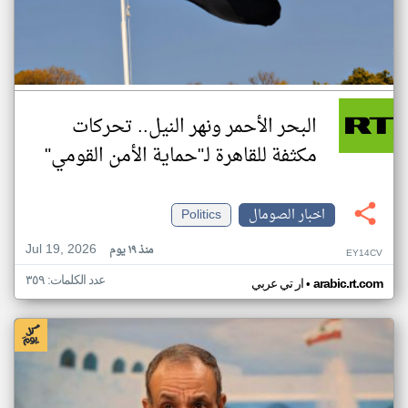
البحر الأحمر ونهر النيل.. تحركات
مكثفة للقاهرة لـ"حماية الأمن القومي"
اخبار الصومال
Politics
Jul 19, 2026
منذ ١٩ يوم
EY14CV
عدد الكلمات: ٣٥٩
•
arabic.rt.com
ار تي عربي