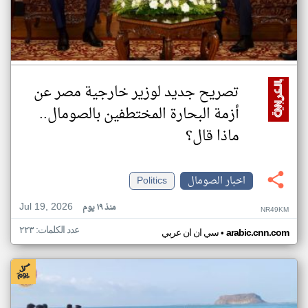
تصريح جديد لوزير خارجية مصر عن
أزمة البحارة المختطفين بالصومال..
ماذا قال؟
اخبار الصومال
Politics
Jul 19, 2026
منذ ١٩ يوم
NR49KM
عدد الكلمات: ٢٢٣
•
arabic.cnn.com
سي ان ان عربي