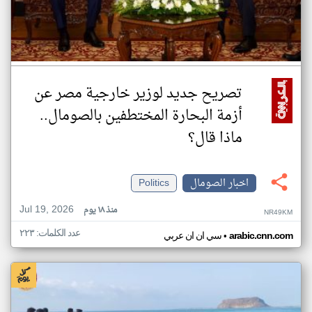
تصريح جديد لوزير خارجية مصر عن
أزمة البحارة المختطفين بالصومال..
ماذا قال؟
اخبار الصومال
Politics
Jul 19, 2026
منذ ١٨ يوم
NR49KM
عدد الكلمات: ٢٢٣
•
arabic.cnn.com
سي ان ان عربي