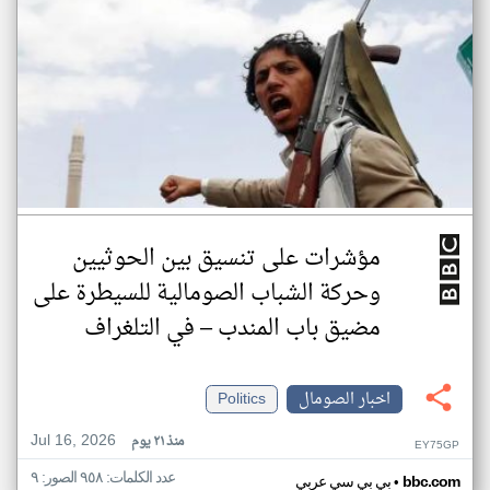
مؤشرات على تنسيق بين الحوثيين
وحركة الشباب الصومالية للسيطرة على
مضيق باب المندب – في التلغراف
اخبار الصومال
Politics
Jul 16, 2026
منذ ٢١ يوم
EY75GP
عدد الكلمات: ٩٥٨ الصور: ٩
•
bbc.com
بي بي سي عربي