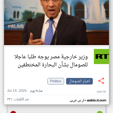
وزير خارجية مصر يوجه طلبا عاجلا
للصومال بشأن البحارة المختطفين
اخبار الصومال
Politics
Jul 19, 2026
منذ ١٨ يوم
IQ61TB
عدد الكلمات: ٣٣١
•
arabic.rt.com
ار تي عربي