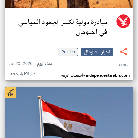
مبادرة دولية لكسر الجمود السياسي
في الصومال
اخبار الصومال
Politics
Jul 20, 2026
منذ ١٧ يوم
TG09DS
عدد الكلمات: ٩٤٩
•
independentarabia.com
اندبندنت عربية