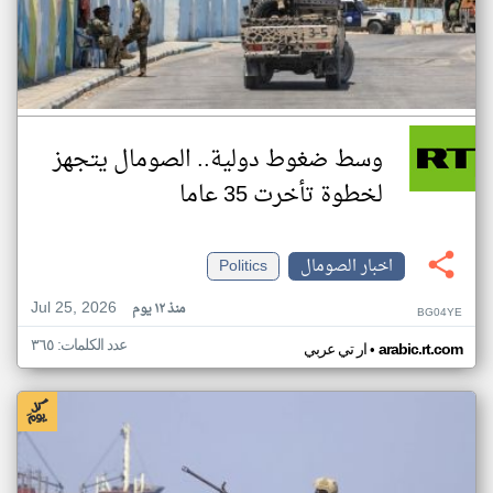
وسط ضغوط دولية.. الصومال يتجهز
لخطوة تأخرت 35 عاما
اخبار الصومال
Politics
Jul 25, 2026
منذ ١٢ يوم
BG04YE
عدد الكلمات: ٣٦٥
•
arabic.rt.com
ار تي عربي