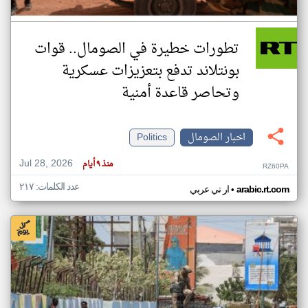
تطورات خطيرة في الصومال.. قوات
بونتلاند تدفع بتعزيزات عسكرية
وتحاصر قاعدة أمنية
اخبار الصومال
Politics
Jul 28, 2026
منذ ٩ أيام
RZ60PA
عدد الكلمات: ٢١٧
•
arabic.rt.com
ار تي عربي