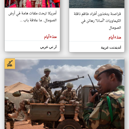
أمريكا تبحث ملفات هامة في أرض
قراصنة يتخذون أفراد طاقم ناقلة
klyoum.com
الصومال.. ما علاقة باب ...
الكيماويات "أسانا" رهائن في
تغيير الدولة
تعبر
الصومال
مصادر الأخبار من الصومال
المقالات
الموجوده
اخبار الصومال على مدار الساعة
هنا عن
منذ ٥ أيام
منذ ٥ أيام
وجهة
نظر
أهم اخبار الصومال العاجلة والمباشرة
كاتبيها.
ار تي عربي
اندبندنت عربية