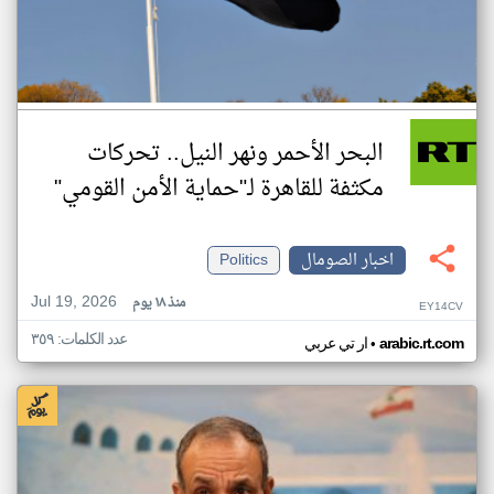
البحر الأحمر ونهر النيل.. تحركات
مكثفة للقاهرة لـ"حماية الأمن القومي"
اخبار الصومال
Politics
Jul 19, 2026
منذ ١٨ يوم
EY14CV
عدد الكلمات: ٣٥٩
•
arabic.rt.com
ار تي عربي