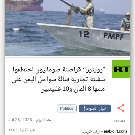
"رويترز": قراصنة صوماليون اختطفوا
سفينة تجارية قبالة سواحل اليمن على
متنها 8 ألمان و10 فلبينيين
اخبار الصومال
Politics
Jul 23, 2026
منذ ١٤ يوم
LM34UG
عدد الكلمات: ١٨٨
•
arabic.rt.com
ار تي عربي