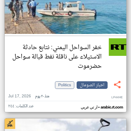
خفر السواحل اليمني: نتابع حادثة
الاستيلاء على ناقلة نفط قبالة سواحل
حضرموت
اخبار الصومال
Politics
Jul 17, 2026
منذ ٢٠ يوم
LP44HE
عدد الكلمات: ٢٤٤
•
arabic.rt.com
ار تي عربي