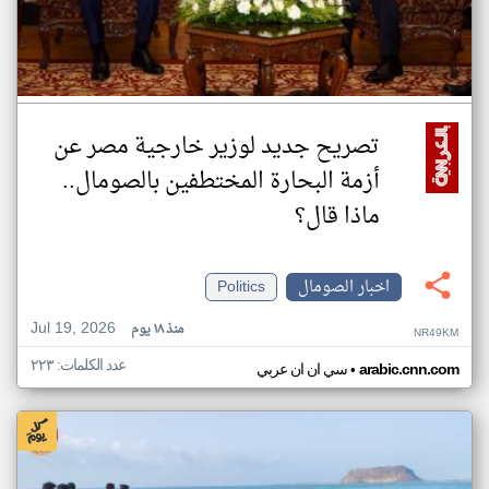
تصريح جديد لوزير خارجية مصر عن
أزمة البحارة المختطفين بالصومال..
ماذا قال؟
اخبار الصومال
Politics
Jul 19, 2026
منذ ١٨ يوم
NR49KM
عدد الكلمات: ٢٢٣
•
arabic.cnn.com
سي ان ان عربي