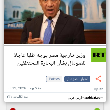
وزير خارجية مصر يوجه طلبا عاجلا
للصومال بشأن البحارة المختطفين
اخبار الصومال
Politics
Jul 19, 2026
منذ ١٧ يوم
IQ61TB
عدد الكلمات: ٣٣١
•
arabic.rt.com
ار تي عربي