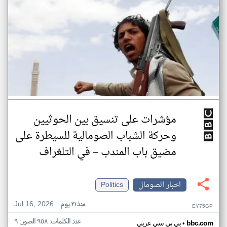
مؤشرات على تنسيق بين الحوثيين
وحركة الشباب الصومالية للسيطرة على
مضيق باب المندب – في التلغراف
اخبار الصومال
Politics
Jul 16, 2026
منذ ٢١ يوم
EY75GP
عدد الكلمات: ٩٥٨ الصور: ٩
•
bbc.com
بي بي سي عربي