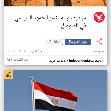
مبادرة دولية لكسر الجمود السياسي
في الصومال
اخبار الصومال
Politics
Jul 20, 2026
منذ ١٦ يوم
TG09DS
عدد الكلمات: ٩٤٩
•
independentarabia.com
اندبندنت عربية