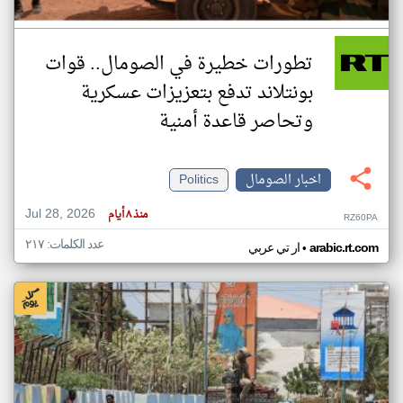
تطورات خطيرة في الصومال.. قوات
بونتلاند تدفع بتعزيزات عسكرية
وتحاصر قاعدة أمنية
اخبار الصومال
Politics
Jul 28, 2026
منذ ٨ أيام
RZ60PA
عدد الكلمات: ٢١٧
•
arabic.rt.com
ار تي عربي