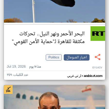
البحر الأحمر ونهر النيل.. تحركات
مكثفة للقاهرة لـ"حماية الأمن القومي"
اخبار الصومال
Politics
Jul 19, 2026
منذ ١٧ يوم
EY14CV
عدد الكلمات: ٣٥٩
•
arabic.rt.com
ار تي عربي