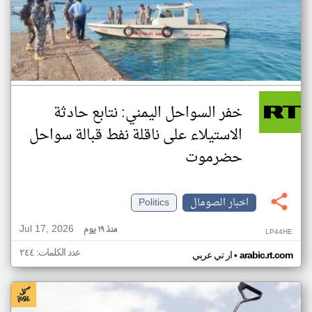
خفر السواحل اليمني: نتابع حادثة
الاستيلاء على ناقلة نفط قبالة سواحل
حضرموت
اخبار الصومال
Politics
Jul 17, 2026
منذ ١٩ يوم
LP44HE
عدد الكلمات: ٢٤٤
•
arabic.rt.com
ار تي عربي