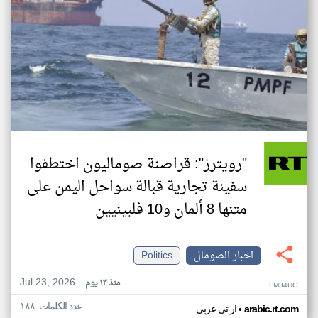
"رويترز": قراصنة صوماليون اختطفوا
سفينة تجارية قبالة سواحل اليمن على
متنها 8 ألمان و10 فلبينيين
اخبار الصومال
Politics
Jul 23, 2026
منذ ١٣ يوم
LM34UG
عدد الكلمات: ١٨٨
•
arabic.rt.com
ار تي عربي