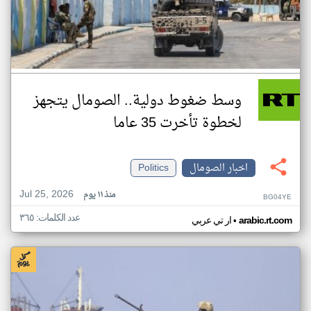
وسط ضغوط دولية.. الصومال يتجهز
لخطوة تأخرت 35 عاما
اخبار الصومال
Politics
Jul 25, 2026
منذ ١١ يوم
BG04YE
عدد الكلمات: ٣٦٥
•
arabic.rt.com
ار تي عربي