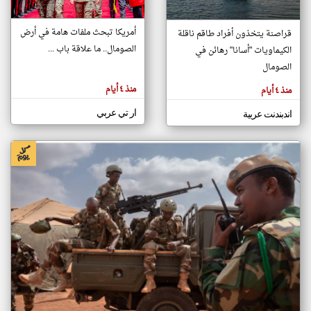
أمريكا تبحث ملفات هامة في أرض
قراصنة يتخذون أفراد طاقم ناقلة
klyoum.com
الصومال.. ما علاقة باب ...
الكيماويات "أسانا" رهائن في
تغيير الدولة
تعبر
الصومال
مصادر الأخبار من الصومال
المقالات
الموجوده
اخبار الصومال على مدار الساعة
هنا عن
منذ ٤ أيام
منذ ٤ أيام
وجهة
نظر
أهم اخبار الصومال العاجلة والمباشرة
كاتبيها.
ار تي عربي
اندبندنت عربية