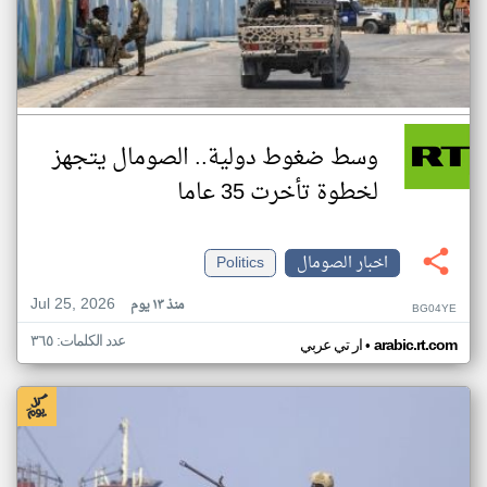
وسط ضغوط دولية.. الصومال يتجهز
لخطوة تأخرت 35 عاما
اخبار الصومال
Politics
Jul 25, 2026
منذ ١٣ يوم
BG04YE
عدد الكلمات: ٣٦٥
•
arabic.rt.com
ار تي عربي