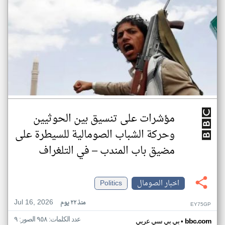
مؤشرات على تنسيق بين الحوثيين
وحركة الشباب الصومالية للسيطرة على
مضيق باب المندب – في التلغراف
اخبار الصومال
Politics
Jul 16, 2026
منذ ٢٢ يوم
EY75GP
عدد الكلمات: ٩٥٨ الصور: ٩
•
bbc.com
بي بي سي عربي