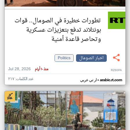
تطورات خطيرة في الصومال.. قوات
بونتلاند تدفع بتعزيزات عسكرية
وتحاصر قاعدة أمنية
اخبار الصومال
Politics
Jul 28, 2026
منذ ١٠ أيام
RZ60PA
عدد الكلمات: ٢١٧
•
arabic.rt.com
ار تي عربي