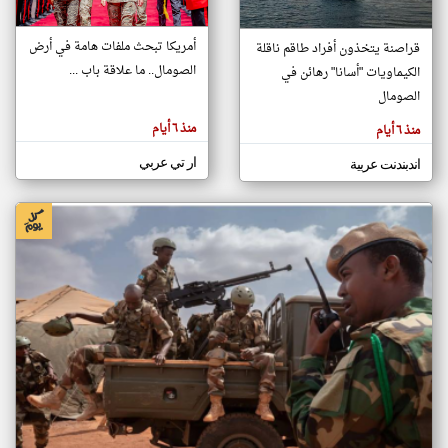
أمريكا تبحث ملفات هامة في أرض
قراصنة يتخذون أفراد طاقم ناقلة
klyoum.com
الصومال.. ما علاقة باب ...
الكيماويات "أسانا" رهائن في
تغيير الدولة
تعبر
الصومال
مصادر الأخبار من الصومال
المقالات
الموجوده
اخبار الصومال على مدار الساعة
هنا عن
منذ ٦ أيام
منذ ٦ أيام
وجهة
نظر
أهم اخبار الصومال العاجلة والمباشرة
كاتبيها.
ار تي عربي
اندبندنت عربية