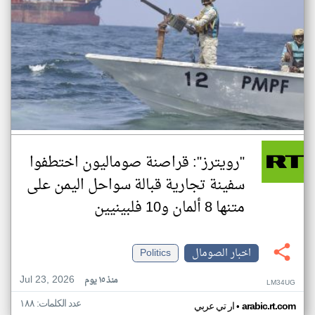
"رويترز": قراصنة صوماليون اختطفوا
سفينة تجارية قبالة سواحل اليمن على
متنها 8 ألمان و10 فلبينيين
اخبار الصومال
Politics
Jul 23, 2026
منذ ١٥ يوم
LM34UG
عدد الكلمات: ١٨٨
•
arabic.rt.com
ار تي عربي