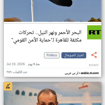
البحر الأحمر ونهر النيل.. تحركات
مكثفة للقاهرة لـ"حماية الأمن القومي"
اخبار الصومال
Politics
Jul 19, 2026
منذ ١٩ يوم
EY14CV
عدد الكلمات: ٣٥٩
•
arabic.rt.com
ار تي عربي