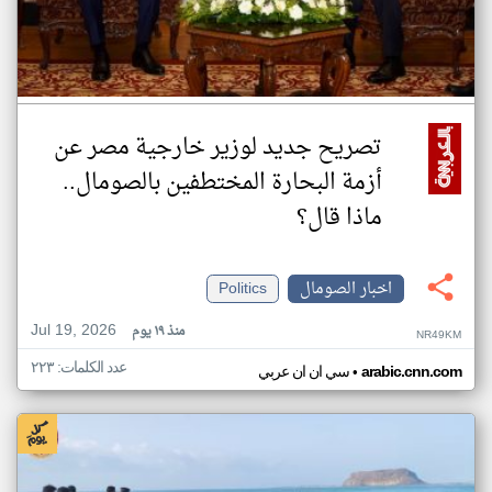
تصريح جديد لوزير خارجية مصر عن
أزمة البحارة المختطفين بالصومال..
ماذا قال؟
اخبار الصومال
Politics
Jul 19, 2026
منذ ١٩ يوم
NR49KM
عدد الكلمات: ٢٢٣
•
arabic.cnn.com
سي ان ان عربي