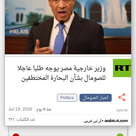
وزير خارجية مصر يوجه طلبا عاجلا
للصومال بشأن البحارة المختطفين
اخبار الصومال
Politics
Jul 19, 2026
منذ ١٩ يوم
IQ61TB
عدد الكلمات: ٣٣١
•
arabic.rt.com
ار تي عربي