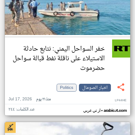
خفر السواحل اليمني: نتابع حادثة
الاستيلاء على ناقلة نفط قبالة سواحل
حضرموت
اخبار الصومال
Politics
Jul 17, 2026
منذ ٢١ يوم
LP44HE
عدد الكلمات: ٢٤٤
•
arabic.rt.com
ار تي عربي