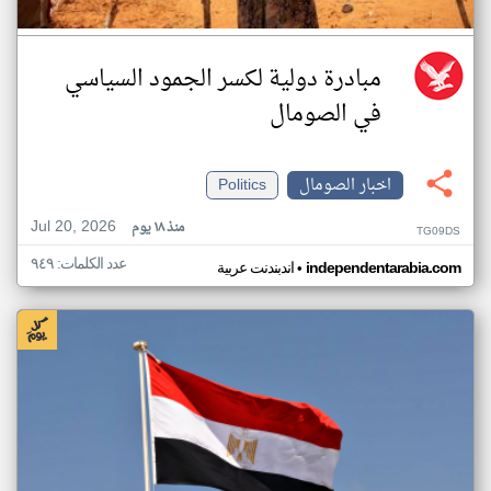
مبادرة دولية لكسر الجمود السياسي
في الصومال
اخبار الصومال
Politics
Jul 20, 2026
منذ ١٨ يوم
TG09DS
عدد الكلمات: ٩٤٩
•
independentarabia.com
اندبندنت عربية