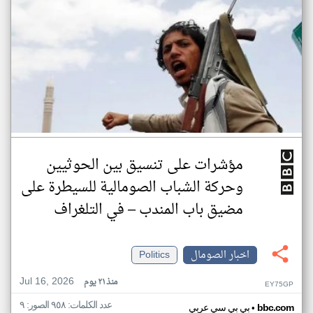
مؤشرات على تنسيق بين الحوثيين
وحركة الشباب الصومالية للسيطرة على
مضيق باب المندب – في التلغراف
اخبار الصومال
Politics
Jul 16, 2026
منذ ٢١ يوم
EY75GP
عدد الكلمات: ٩٥٨ الصور: ٩
•
bbc.com
بي بي سي عربي