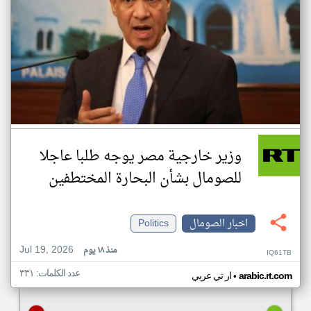
وزير خارجية مصر يوجه طلبا عاجلا
للصومال بشأن البحارة المختطفين
اخبار الصومال
Politics
Jul 19, 2026
منذ ١٨ يوم
IQ61TB
عدد الكلمات: ٣٣١
•
arabic.rt.com
ار تي عربي