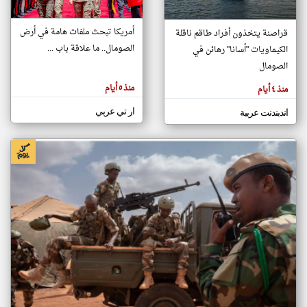
أمريكا تبحث ملفات هامة في أرض
قراصنة يتخذون أفراد طاقم ناقلة
klyoum.com
الصومال.. ما علاقة باب ...
الكيماويات "أسانا" رهائن في
تغيير الدولة
تعبر
الصومال
مصادر الأخبار من الصومال
المقالات
الموجوده
اخبار الصومال على مدار الساعة
هنا عن
منذ ٥ أيام
منذ ٤ أيام
وجهة
نظر
أهم اخبار الصومال العاجلة والمباشرة
كاتبيها.
ار تي عربي
اندبندنت عربية