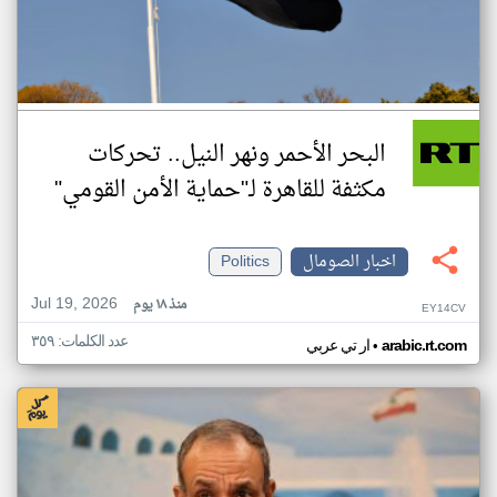
البحر الأحمر ونهر النيل.. تحركات
مكثفة للقاهرة لـ"حماية الأمن القومي"
اخبار الصومال
Politics
Jul 19, 2026
منذ ١٨ يوم
EY14CV
عدد الكلمات: ٣٥٩
•
arabic.rt.com
ار تي عربي