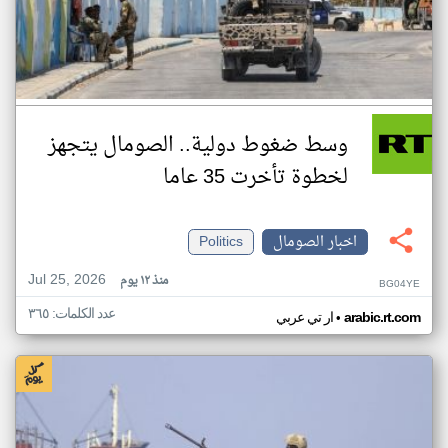
وسط ضغوط دولية.. الصومال يتجهز
لخطوة تأخرت 35 عاما
اخبار الصومال
Politics
Jul 25, 2026
منذ ١٢ يوم
BG04YE
عدد الكلمات: ٣٦٥
•
arabic.rt.com
ار تي عربي