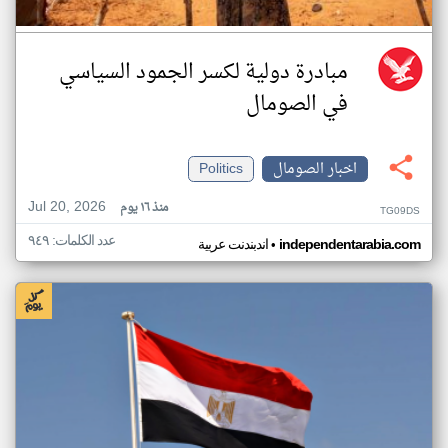
مبادرة دولية لكسر الجمود السياسي
في الصومال
اخبار الصومال
Politics
Jul 20, 2026
منذ ١٦ يوم
TG09DS
عدد الكلمات: ٩٤٩
•
independentarabia.com
اندبندنت عربية