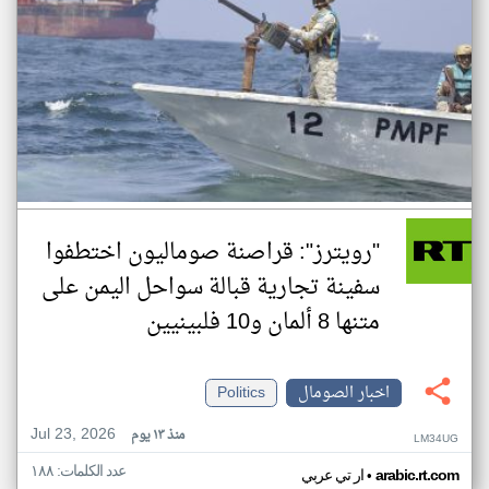
"رويترز": قراصنة صوماليون اختطفوا
سفينة تجارية قبالة سواحل اليمن على
متنها 8 ألمان و10 فلبينيين
اخبار الصومال
Politics
Jul 23, 2026
منذ ١٣ يوم
LM34UG
عدد الكلمات: ١٨٨
•
arabic.rt.com
ار تي عربي