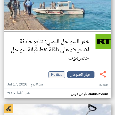
خفر السواحل اليمني: نتابع حادثة
الاستيلاء على ناقلة نفط قبالة سواحل
حضرموت
اخبار الصومال
Politics
Jul 17, 2026
منذ ١٩ يوم
LP44HE
عدد الكلمات: ٢٤٤
•
arabic.rt.com
ار تي عربي