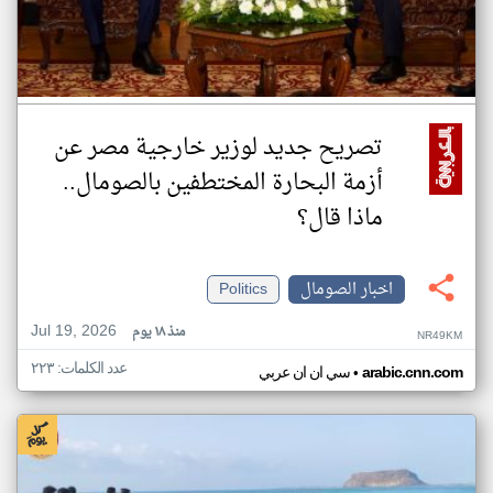
تصريح جديد لوزير خارجية مصر عن
أزمة البحارة المختطفين بالصومال..
ماذا قال؟
اخبار الصومال
Politics
Jul 19, 2026
منذ ١٨ يوم
NR49KM
عدد الكلمات: ٢٢٣
•
arabic.cnn.com
سي ان ان عربي