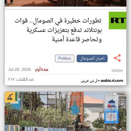
تطورات خطيرة في الصومال.. قوات
بونتلاند تدفع بتعزيزات عسكرية
وتحاصر قاعدة أمنية
اخبار الصومال
Politics
Jul 28, 2026
منذ ٨ أيام
RZ60PA
عدد الكلمات: ٢١٧
•
arabic.rt.com
ار تي عربي