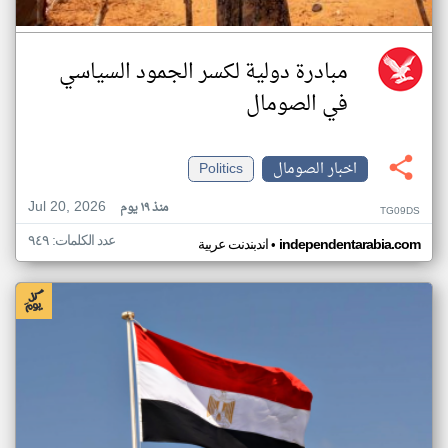
مبادرة دولية لكسر الجمود السياسي
في الصومال
اخبار الصومال
Politics
Jul 20, 2026
منذ ١٩ يوم
TG09DS
عدد الكلمات: ٩٤٩
•
independentarabia.com
اندبندنت عربية