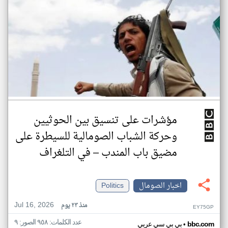
مؤشرات على تنسيق بين الحوثيين
وحركة الشباب الصومالية للسيطرة على
مضيق باب المندب – في التلغراف
اخبار الصومال
Politics
Jul 16, 2026
منذ ٢٣ يوم
EY75GP
عدد الكلمات: ٩٥٨ الصور: ٩
•
bbc.com
بي بي سي عربي