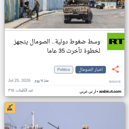
وسط ضغوط دولية.. الصومال يتجهز
لخطوة تأخرت 35 عاما
اخبار الصومال
Politics
Jul 25, 2026
منذ ١٤ يوم
BG04YE
عدد الكلمات: ٣٦٥
•
arabic.rt.com
ار تي عربي