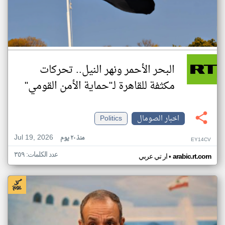
البحر الأحمر ونهر النيل.. تحركات
مكثفة للقاهرة لـ"حماية الأمن القومي"
اخبار الصومال
Politics
Jul 19, 2026
منذ ٢٠ يوم
EY14CV
عدد الكلمات: ٣٥٩
•
arabic.rt.com
ار تي عربي