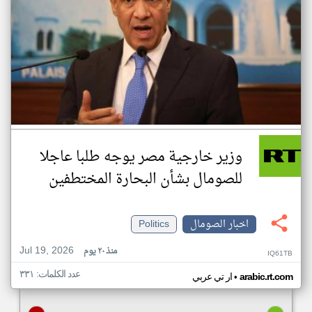
وزير خارجية مصر يوجه طلبا عاجلا
للصومال بشأن البحارة المختطفين
اخبار الصومال
Politics
Jul 19, 2026
منذ ٢٠ يوم
IQ61TB
عدد الكلمات: ٣٣١
•
arabic.rt.com
ار تي عربي