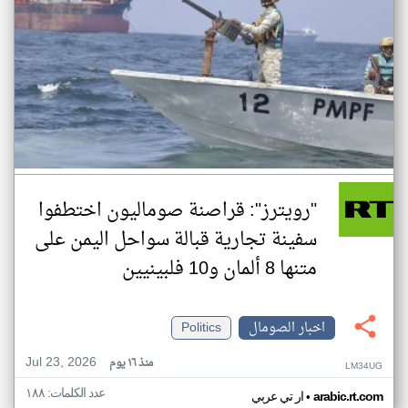
"رويترز": قراصنة صوماليون اختطفوا
سفينة تجارية قبالة سواحل اليمن على
متنها 8 ألمان و10 فلبينيين
اخبار الصومال
Politics
Jul 23, 2026
منذ ١٦ يوم
LM34UG
عدد الكلمات: ١٨٨
•
arabic.rt.com
ار تي عربي