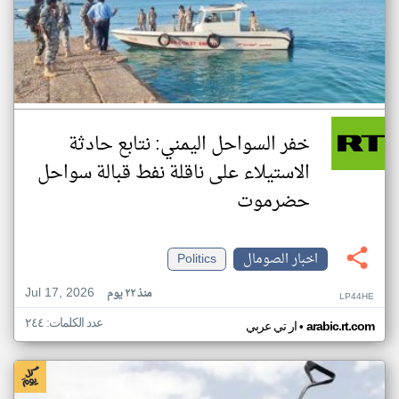
خفر السواحل اليمني: نتابع حادثة
الاستيلاء على ناقلة نفط قبالة سواحل
حضرموت
اخبار الصومال
Politics
Jul 17, 2026
منذ ٢٢ يوم
LP44HE
عدد الكلمات: ٢٤٤
•
arabic.rt.com
ار تي عربي