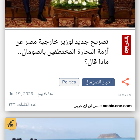
تصريح جديد لوزير خارجية مصر عن
أزمة البحارة المختطفين بالصومال..
ماذا قال؟
اخبار الصومال
Politics
Jul 19, 2026
منذ ٢٠ يوم
NR49KM
عدد الكلمات: ٢٢٣
•
arabic.cnn.com
سي ان ان عربي