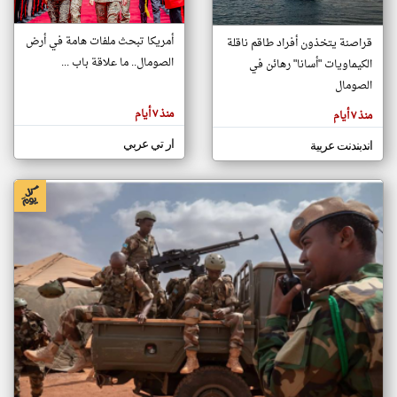
أمريكا تبحث ملفات هامة في أرض
قراصنة يتخذون أفراد طاقم ناقلة
klyoum.com
الصومال.. ما علاقة باب ...
الكيماويات "أسانا" رهائن في
تغيير الدولة
تعبر
الصومال
مصادر الأخبار من الصومال
المقالات
الموجوده
اخبار الصومال على مدار الساعة
هنا عن
منذ ٧ أيام
منذ ٧ أيام
وجهة
نظر
أهم اخبار الصومال العاجلة والمباشرة
كاتبيها.
ار تي عربي
اندبندنت عربية