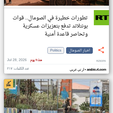
تطورات خطيرة في الصومال.. قوات
بونتلاند تدفع بتعزيزات عسكرية
وتحاصر قاعدة أمنية
اخبار الصومال
Politics
Jul 28, 2026
منذ ١١ يوم
RZ60PA
عدد الكلمات: ٢١٧
•
arabic.rt.com
ار تي عربي