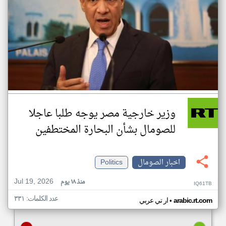
وزير خارجية مصر يوجه طلبا عاجلا
للصومال بشأن البحارة المختطفين
اخبار الصومال
Politics
Jul 19, 2026
منذ ١٨ يوم
IQ61TB
عدد الكلمات: ٣٣١
•
arabic.rt.com
ار تي عربي