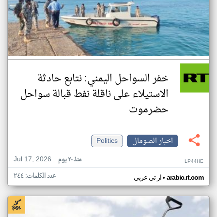
خفر السواحل اليمني: نتابع حادثة
الاستيلاء على ناقلة نفط قبالة سواحل
حضرموت
اخبار الصومال
Politics
Jul 17, 2026
منذ ٢٠ يوم
LP44HE
عدد الكلمات: ٢٤٤
•
arabic.rt.com
ار تي عربي