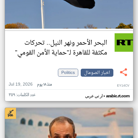
البحر الأحمر ونهر النيل.. تحركات
مكثفة للقاهرة لـ"حماية الأمن القومي"
اخبار الصومال
Politics
Jul 19, 2026
منذ ١٨ يوم
EY14CV
عدد الكلمات: ٣٥٩
•
arabic.rt.com
ار تي عربي