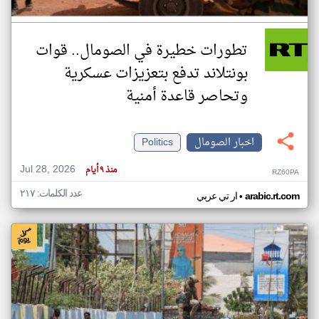
تطورات خطيرة في الصومال.. قوات
بونتلاند تدفع بتعزيزات عسكرية
وتحاصر قاعدة أمنية
اخبار الصومال
Politics
Jul 28, 2026
منذ ٩ أيام
RZ60PA
عدد الكلمات: ٢١٧
•
arabic.rt.com
ار تي عربي