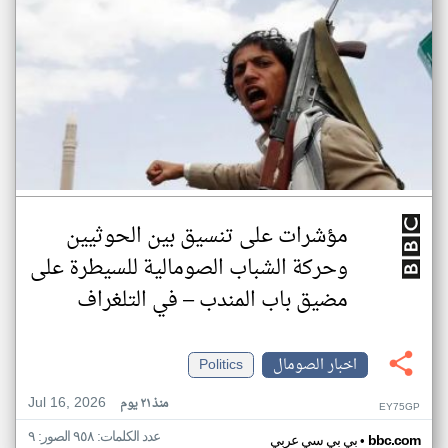
مؤشرات على تنسيق بين الحوثيين
وحركة الشباب الصومالية للسيطرة على
مضيق باب المندب – في التلغراف
اخبار الصومال
Politics
Jul 16, 2026
منذ ٢١ يوم
EY75GP
عدد الكلمات: ٩٥٨ الصور: ٩
•
bbc.com
بي بي سي عربي