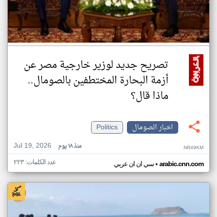
تصريح جديد لوزير خارجية مصر عن
أزمة البحارة المختطفين بالصومال..
ماذا قال؟
اخبار الصومال
Politics
Jul 19, 2026
منذ ١٨ يوم
NR49KM
عدد الكلمات: ٢٢٣
•
arabic.cnn.com
سي ان ان عربي