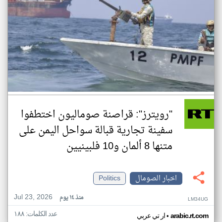
"رويترز": قراصنة صوماليون اختطفوا
سفينة تجارية قبالة سواحل اليمن على
متنها 8 ألمان و10 فلبينيين
اخبار الصومال
Politics
Jul 23, 2026
منذ ١٤ يوم
LM34UG
عدد الكلمات: ١٨٨
•
arabic.rt.com
ار تي عربي