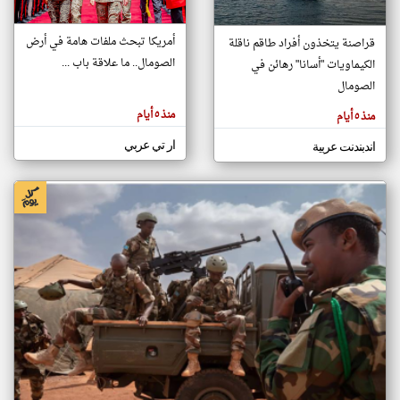
أمريكا تبحث ملفات هامة في أرض
قراصنة يتخذون أفراد طاقم ناقلة
klyoum.com
الصومال.. ما علاقة باب ...
الكيماويات "أسانا" رهائن في
تغيير الدولة
تعبر
الصومال
مصادر الأخبار من الصومال
المقالات
الموجوده
اخبار الصومال على مدار الساعة
هنا عن
منذ ٥ أيام
منذ ٥ أيام
وجهة
نظر
أهم اخبار الصومال العاجلة والمباشرة
كاتبيها.
ار تي عربي
اندبندنت عربية