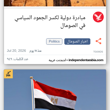
مبادرة دولية لكسر الجمود السياسي
في الصومال
اخبار الصومال
Politics
Jul 20, 2026
منذ ١٧ يوم
TG09DS
عدد الكلمات: ٩٤٩
•
independentarabia.com
اندبندنت عربية