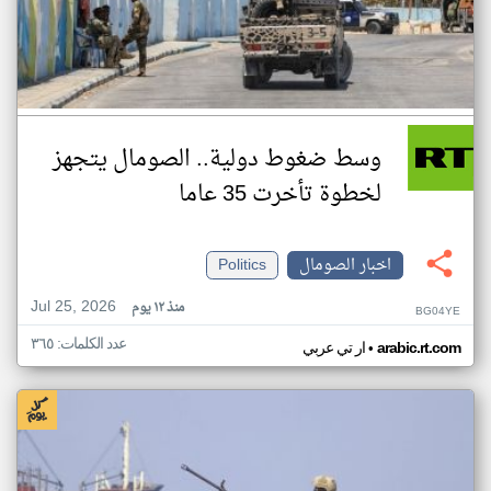
وسط ضغوط دولية.. الصومال يتجهز
لخطوة تأخرت 35 عاما
اخبار الصومال
Politics
Jul 25, 2026
منذ ١٢ يوم
BG04YE
عدد الكلمات: ٣٦٥
•
arabic.rt.com
ار تي عربي