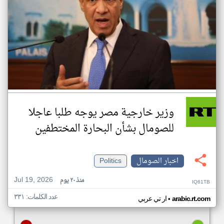
وزير خارجية مصر يوجه طلبا عاجلا
للصومال بشأن البحارة المختطفين
اخبار الصومال
Politics
Jul 19, 2026
منذ ٢٠ يوم
IQ61TB
عدد الكلمات: ٣٣١
•
arabic.rt.com
ار تي عربي