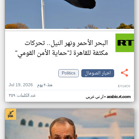
البحر الأحمر ونهر النيل.. تحركات
مكثفة للقاهرة لـ"حماية الأمن القومي"
اخبار الصومال
Politics
Jul 19, 2026
منذ ٢٠ يوم
EY14CV
عدد الكلمات: ٣٥٩
•
arabic.rt.com
ار تي عربي