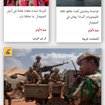
أمريكا تبحث ملفات هامة في أرض
قراصنة يتخذون أفراد طاقم ناقلة
klyoum.com
الصومال.. ما علاقة باب ...
الكيماويات "أسانا" رهائن في
تغيير الدولة
تعبر
الصومال
مصادر الأخبار من الصومال
المقالات
الموجوده
اخبار الصومال على مدار الساعة
هنا عن
منذ ٧ أيام
منذ ٧ أيام
وجهة
نظر
أهم اخبار الصومال العاجلة والمباشرة
كاتبيها.
ار تي عربي
اندبندنت عربية