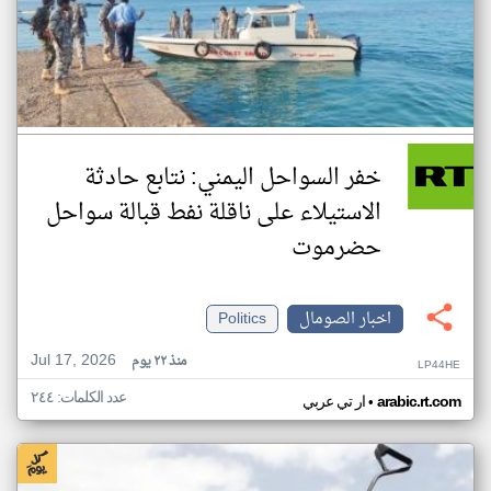
خفر السواحل اليمني: نتابع حادثة
الاستيلاء على ناقلة نفط قبالة سواحل
حضرموت
اخبار الصومال
Politics
Jul 17, 2026
منذ ٢٢ يوم
LP44HE
عدد الكلمات: ٢٤٤
•
arabic.rt.com
ار تي عربي