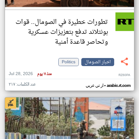
تطورات خطيرة في الصومال.. قوات
بونتلاند تدفع بتعزيزات عسكرية
وتحاصر قاعدة أمنية
اخبار الصومال
Politics
Jul 28, 2026
منذ ١١ يوم
RZ60PA
عدد الكلمات: ٢١٧
•
arabic.rt.com
ار تي عربي