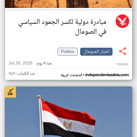
مبادرة دولية لكسر الجمود السياسي
في الصومال
اخبار الصومال
Politics
Jul 20, 2026
منذ ١٩ يوم
TG09DS
عدد الكلمات: ٩٤٩
•
independentarabia.com
اندبندنت عربية