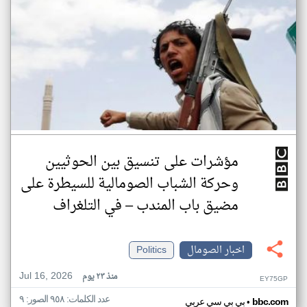
مؤشرات على تنسيق بين الحوثيين
وحركة الشباب الصومالية للسيطرة على
مضيق باب المندب – في التلغراف
اخبار الصومال
Politics
Jul 16, 2026
منذ ٢٣ يوم
EY75GP
عدد الكلمات: ٩٥٨ الصور: ٩
•
bbc.com
بي بي سي عربي