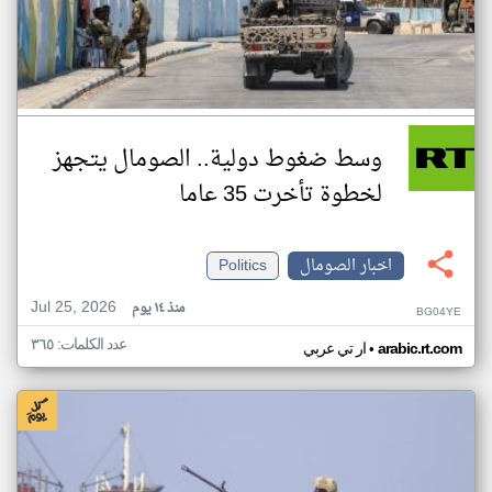
وسط ضغوط دولية.. الصومال يتجهز
لخطوة تأخرت 35 عاما
اخبار الصومال
Politics
Jul 25, 2026
منذ ١٤ يوم
BG04YE
عدد الكلمات: ٣٦٥
•
arabic.rt.com
ار تي عربي