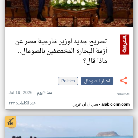
تصريح جديد لوزير خارجية مصر عن
أزمة البحارة المختطفين بالصومال..
ماذا قال؟
اخبار الصومال
Politics
Jul 19, 2026
منذ ٢٠ يوم
NR49KM
عدد الكلمات: ٢٢٣
•
arabic.cnn.com
سي ان ان عربي