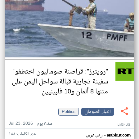
"رويترز": قراصنة صوماليون اختطفوا
سفينة تجارية قبالة سواحل اليمن على
متنها 8 ألمان و10 فلبينيين
اخبار الصومال
Politics
Jul 23, 2026
منذ ١٦ يوم
LM34UG
عدد الكلمات: ١٨٨
•
arabic.rt.com
ار تي عربي