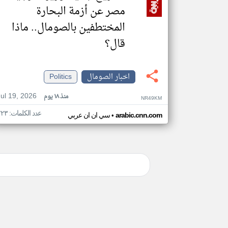
مصر عن أزمة البحارة
المختطفين بالصومال.. ماذا
قال؟
اخبار الصومال
Politics
Jul 19, 2026
منذ ١٨ يوم
NR49KM
عدد الكلمات: ٢٢٣
•
arabic.cnn.com
سي ان ان عربي