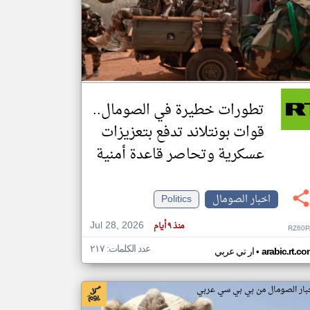
klyoum.com
تغيير الدولة
مصادر الأخبار من الصومال
اخبار الصومال على مدار الساعة
تطورات خطيرة في الصومال..
أهم اخبار الصومال العاجلة والمباشرة
قوات بونتلاند تدفع بتعزيزات
عسكرية وتحاصر قاعدة أمنية
اخبار الصومال
Politics
Jul 28, 2026
منذ ٩ أيام
RZ60P
عدد الكلمات: ٢١٧
•
arabic.rt.c
ار تي عربي
بار الصومال من بي بي سي عربي