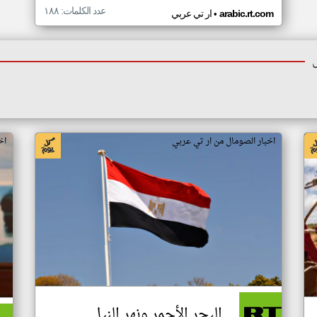
عدد الكلمات: ١٨٨
•
arabic.rt.com
ار تي عربي
اخبار الصومال من ار تي عربي
اخ
البحر الأحمر ونهر النيل..