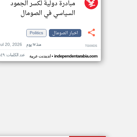
مبادرة دولية لكسر الجمود
السياسي في الصومال
اخبار الصومال
Politics
Jul 20, 2026
منذ ١٧ يوم
TG09DS
عدد الكلمات: ٩٤٩
•
independentarabia.com
اندبندنت عربية