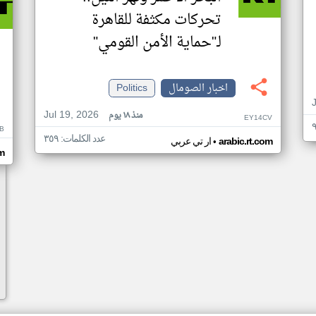
تحركات مكثفة للقاهرة
لـ"حماية الأمن القومي"
اخبار الصومال
Politics
Jul 19, 2026
منذ ١٨ يوم
EY14CV
B
عدد الكلمات: ٣٥٩
•
arabic.rt.com
ار تي عربي
om