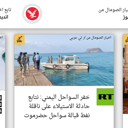
بار الصومال من
تابع ا
وز
اندب
اخبار الصومال من ار تي عربي
اخ
خفر السواحل اليمني: نتابع
حادثة الاستيلاء على ناقلة
نفط قبالة سواحل حضرموت