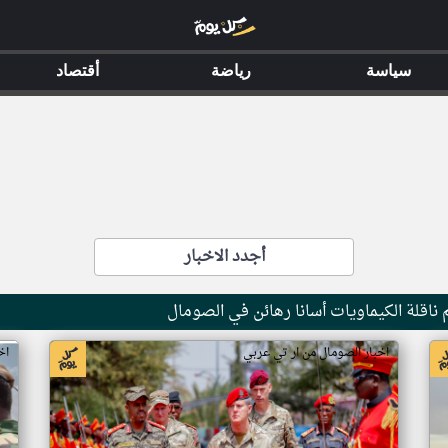
سياسة
رياضة
أقتصاد
أجدد الاخبار
ناقلة الكيماويات أسانا رهائن في الصومال
اخبار الصومال من ار تي عربي
اخ