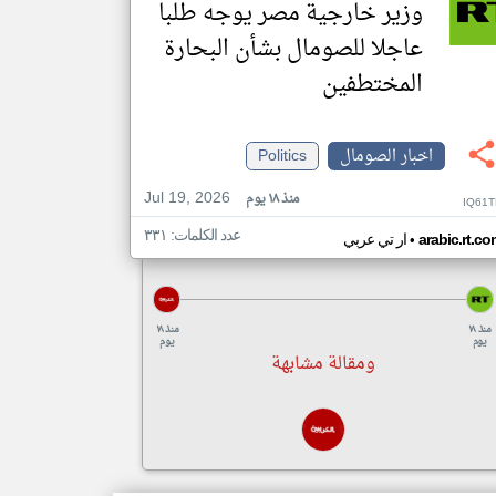
وزير خارجية مصر يوجه طلبا
عاجلا للصومال بشأن البحارة
المختطفين
اخبار الصومال
Politics
Jul 19, 2026
منذ ١٨ يوم
IQ61T
عدد الكلمات: ٣٣١
•
arabic.rt.c
ار تي عربي
منذ ١٨
منذ ١٨
يوم
يوم
ومقالة مشابهة