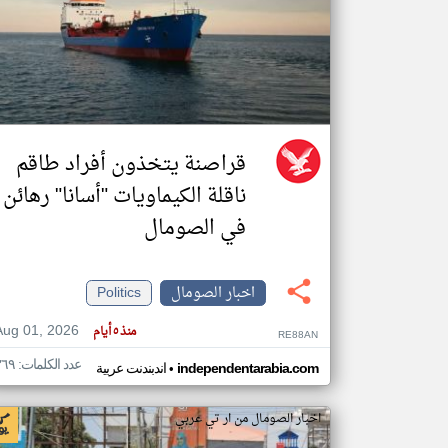
تعبر
المقالات
الموجوده
هنا عن
وجهة
نظر
قراصنة يتخذون أفراد طاقم
كاتبيها.
ناقلة الكيماويات "أسانا" رهائن
في الصومال
اخبار الصومال
Politics
Aug 01, 2026
منذ ٥ أيام
RE88AN
عدد الكلمات: ٣٦٩
•
independentarabia.com
اندبندنت عربية
اخبار الصومال من ار تي عربي