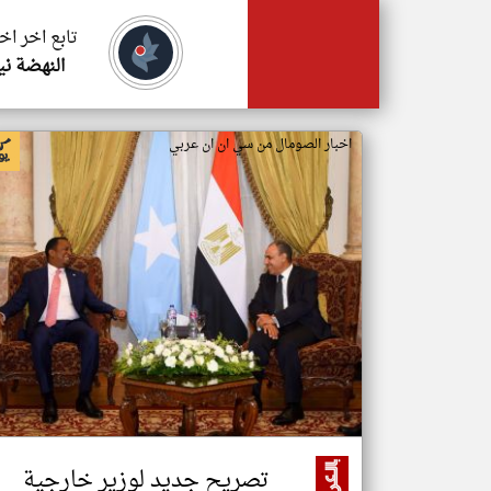
تابع اخر اخ
النهضة ني
اخبار الصومال من سي ان ان عربي
تصريح جديد لوزير خارجية