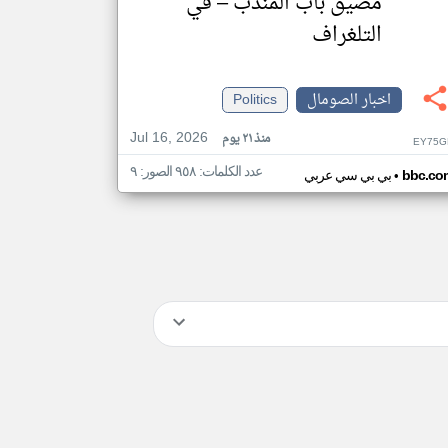
مضيق باب المندب – في
التلغراف
اخبار الصومال
Politics
Jul 16, 2026
منذ ٢١ يوم
EY75G
عدد الكلمات: ٩٥٨ الصور: ٩
•
bbc.co
بي بي سي عربي