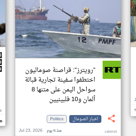
"رويترز": قراصنة صوماليون
اختطفوا سفينة تجارية قبالة
سواحل اليمن على متنها 8
ألمان و10 فلبينيين
B
اخبار الصومال
Politics
m
Jul 23, 2026
منذ ١٤ يوم
LM34UG