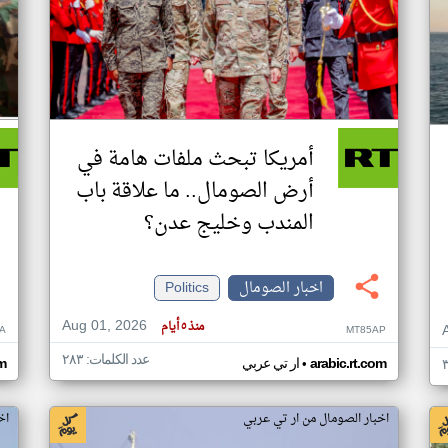
أمريكا تبحث ملفات هامة في
أرض الصومال.. ما علاقة باب
المندب وخليج عدن؟
اخبار الصومال
Politics
Aug 01, 2026
منذ ٥ أيام
A
MT85AP
عدد الكلمات: ٢٨٣
•
arabic.rt.com
ار تي عربي
om
اخبار الصومال من ار تي عربي
اخ