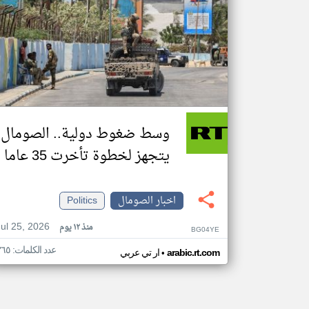
وسط ضغوط دولية.. الصومال
يتجهز لخطوة تأخرت 35 عاما
اخبار الصومال
Politics
Jul 25, 2026
منذ ١٢ يوم
BG04YE
عدد الكلمات: ٣٦٥
•
arabic.rt.com
ار تي عربي