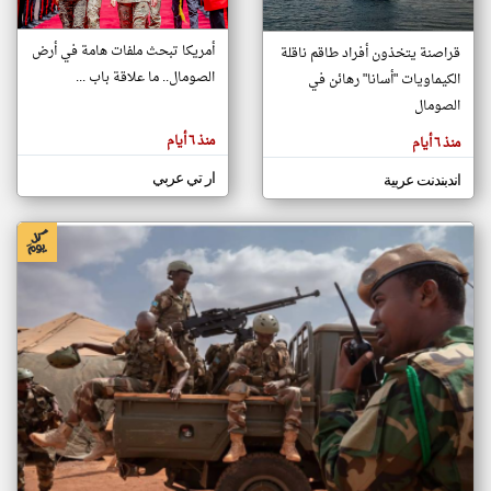
أمريكا تبحث ملفات هامة في أرض
قراصنة يتخذون أفراد طاقم ناقلة
klyoum.com
الصومال.. ما علاقة باب ...
الكيماويات "أسانا" رهائن في
تغيير الدولة
تعبر
الصومال
مصادر الأخبار من الصومال
المقالات
الموجوده
اخبار الصومال على مدار الساعة
هنا عن
منذ ٦ أيام
منذ ٦ أيام
وجهة
نظر
أهم اخبار الصومال العاجلة والمباشرة
كاتبيها.
ار تي عربي
اندبندنت عربية