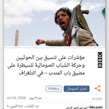
مؤشرات على تنسيق بين الحوثيين
وحركة الشباب الصومالية للسيطرة على
مضيق باب المندب – في التلغراف
اخبار الصومال
Politics
Jul 16, 2026
منذ ٢٢ يوم
EY75GP
عدد الكلمات: ٩٥٨ الصور: ٩
•
bbc.com
بي بي سي عربي