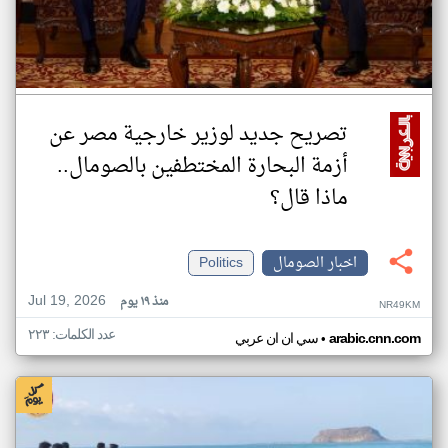
تصريح جديد لوزير خارجية مصر عن
أزمة البحارة المختطفين بالصومال..
ماذا قال؟
اخبار الصومال
Politics
Jul 19, 2026
منذ ١٩ يوم
NR49KM
عدد الكلمات: ٢٢٣
•
arabic.cnn.com
سي ان ان عربي