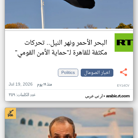
البحر الأحمر ونهر النيل.. تحركات
مكثفة للقاهرة لـ"حماية الأمن القومي"
اخبار الصومال
Politics
Jul 19, 2026
منذ ١٩ يوم
EY14CV
عدد الكلمات: ٣٥٩
•
arabic.rt.com
ار تي عربي