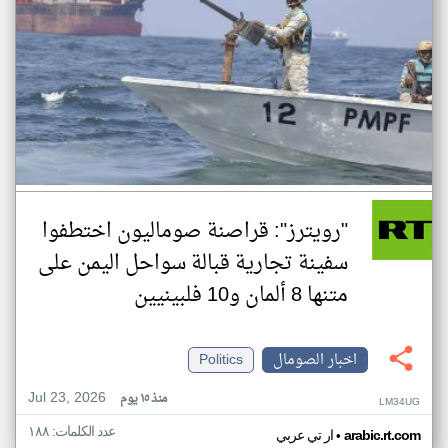
"رويترز": قراصنة صوماليون اختطفوا
سفينة تجارية قبالة سواحل اليمن على
متنها 8 ألمان و10 فلبينيين
اخبار الصومال
Politics
Jul 23, 2026
منذ ١٥ يوم
LM34UG
عدد الكلمات: ١٨٨
•
arabic.rt.com
ار تي عربي