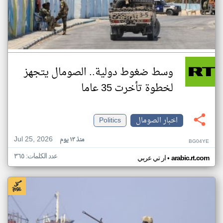
وسط ضغوط دولية.. الصومال يتجهز
لخطوة تأخرت 35 عاما
اخبار الصومال
Politics
Jul 25, 2026
منذ ١٣ يوم
BG04YE
عدد الكلمات: ٣٦٥
•
arabic.rt.com
ار تي عربي