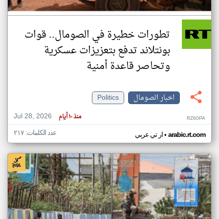
تطورات خطيرة في الصومال.. قوات
بونتلاند تدفع بتعزيزات عسكرية
وتحاصر قاعدة أمنية
اخبار الصومال
Politics
Jul 28, 2026
منذ ١٠ أيام
RZ60PA
عدد الكلمات: ٢١٧
•
arabic.rt.com
ار تي عربي