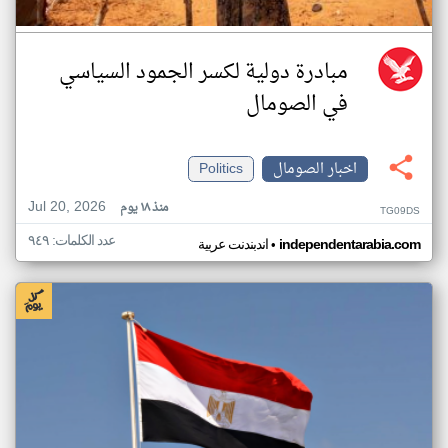
مبادرة دولية لكسر الجمود السياسي
في الصومال
اخبار الصومال
Politics
Jul 20, 2026
منذ ١٨ يوم
TG09DS
عدد الكلمات: ٩٤٩
•
independentarabia.com
اندبندنت عربية