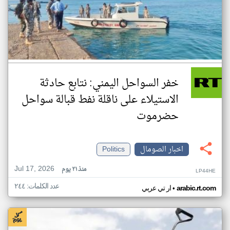
خفر السواحل اليمني: نتابع حادثة
الاستيلاء على ناقلة نفط قبالة سواحل
حضرموت
اخبار الصومال
Politics
Jul 17, 2026
منذ ٢١ يوم
LP44HE
عدد الكلمات: ٢٤٤
•
arabic.rt.com
ار تي عربي