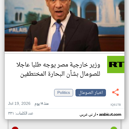
وزير خارجية مصر يوجه طلبا عاجلا
للصومال بشأن البحارة المختطفين
اخبار الصومال
Politics
Jul 19, 2026
منذ ١٩ يوم
IQ61TB
عدد الكلمات: ٣٣١
•
arabic.rt.com
ار تي عربي