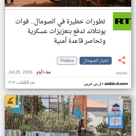
تطورات خطيرة في الصومال.. قوات
بونتلاند تدفع بتعزيزات عسكرية
وتحاصر قاعدة أمنية
اخبار الصومال
Politics
Jul 28, 2026
منذ ١٠ أيام
RZ60PA
عدد الكلمات: ٢١٧
•
arabic.rt.com
ار تي عربي