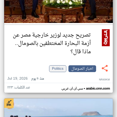
تصريح جديد لوزير خارجية مصر عن
أزمة البحارة المختطفين بالصومال..
ماذا قال؟
اخبار الصومال
Politics
Jul 19, 2026
منذ ٢٠ يوم
NR49KM
عدد الكلمات: ٢٢٣
•
arabic.cnn.com
سي ان ان عربي