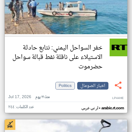
خفر السواحل اليمني: نتابع حادثة
الاستيلاء على ناقلة نفط قبالة سواحل
حضرموت
اخبار الصومال
Politics
Jul 17, 2026
منذ ٢١ يوم
LP44HE
عدد الكلمات: ٢٤٤
•
arabic.rt.com
ار تي عربي