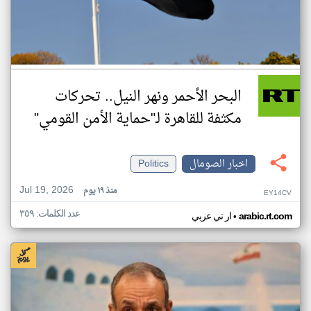
البحر الأحمر ونهر النيل.. تحركات
مكثفة للقاهرة لـ"حماية الأمن القومي"
اخبار الصومال
Politics
Jul 19, 2026
منذ ١٩ يوم
EY14CV
عدد الكلمات: ٣٥٩
•
arabic.rt.com
ار تي عربي