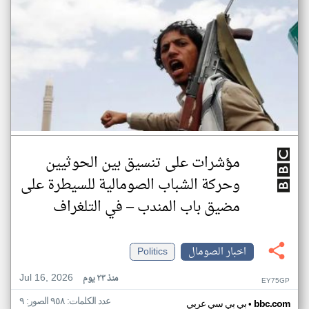
مؤشرات على تنسيق بين الحوثيين
وحركة الشباب الصومالية للسيطرة على
مضيق باب المندب – في التلغراف
اخبار الصومال
Politics
Jul 16, 2026
منذ ٢٣ يوم
EY75GP
عدد الكلمات: ٩٥٨ الصور: ٩
•
bbc.com
بي بي سي عربي