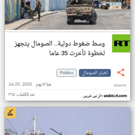
وسط ضغوط دولية.. الصومال يتجهز
لخطوة تأخرت 35 عاما
اخبار الصومال
Politics
Jul 25, 2026
منذ ١٣ يوم
BG04YE
عدد الكلمات: ٣٦٥
•
arabic.rt.com
ار تي عربي