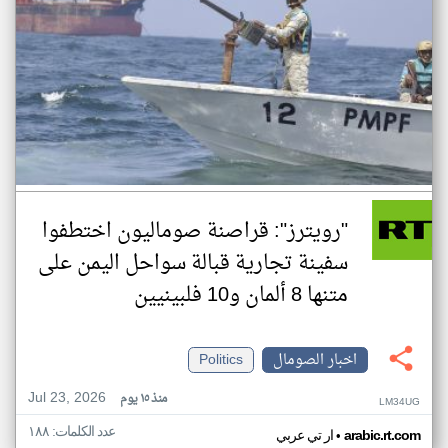
"رويترز": قراصنة صوماليون اختطفوا
سفينة تجارية قبالة سواحل اليمن على
متنها 8 ألمان و10 فلبينيين
اخبار الصومال
Politics
Jul 23, 2026
منذ ١٥ يوم
LM34UG
عدد الكلمات: ١٨٨
•
arabic.rt.com
ار تي عربي