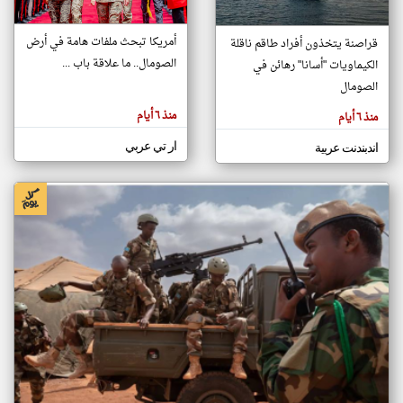
أمريكا تبحث ملفات هامة في أرض
قراصنة يتخذون أفراد طاقم ناقلة
klyoum.com
الصومال.. ما علاقة باب ...
الكيماويات "أسانا" رهائن في
تغيير الدولة
تعبر
الصومال
مصادر الأخبار من الصومال
المقالات
الموجوده
اخبار الصومال على مدار الساعة
هنا عن
منذ ٦ أيام
منذ ٦ أيام
وجهة
نظر
أهم اخبار الصومال العاجلة والمباشرة
كاتبيها.
ار تي عربي
اندبندنت عربية