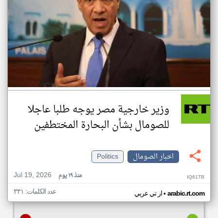
وزير خارجية مصر يوجه طلبا عاجلا
للصومال بشأن البحارة المختطفين
اخبار الصومال
Politics
Jul 19, 2026
منذ ١٩ يوم
IQ61TB
عدد الكلمات: ٣٣١
•
arabic.rt.com
ار تي عربي