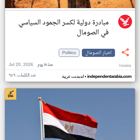
مبادرة دولية لكسر الجمود السياسي
في الصومال
اخبار الصومال
Politics
Jul 20, 2026
منذ ١٨ يوم
TG09DS
عدد الكلمات: ٩٤٩
•
independentarabia.com
اندبندنت عربية