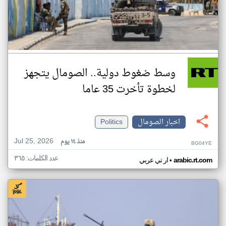
وسط ضغوط دولية.. الصومال يتجهز
لخطوة تأخرت 35 عاما
اخبار الصومال
Politics
Jul 25, 2026
منذ ١٤ يوم
BG04YE
عدد الكلمات: ٣٦٥
•
arabic.rt.com
ار تي عربي