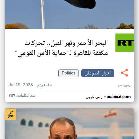
البحر الأحمر ونهر النيل.. تحركات
مكثفة للقاهرة لـ"حماية الأمن القومي"
اخبار الصومال
Politics
Jul 19, 2026
منذ ٢٠ يوم
EY14CV
عدد الكلمات: ٣٥٩
•
arabic.rt.com
ار تي عربي