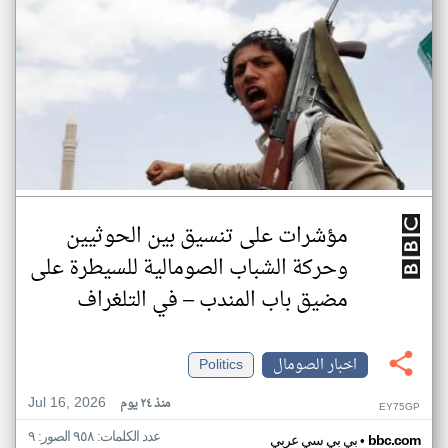
مؤشرات على تنسيق بين الحوثيين
وحركة الشباب الصومالية للسيطرة على
مضيق باب المندب – في التلغراف
اخبار الصومال
Politics
Jul 16, 2026
منذ ٢٤ يوم
EY75GP
عدد الكلمات: ٩٥٨ الصور: ٩
•
bbc.com
بي بي سي عربي