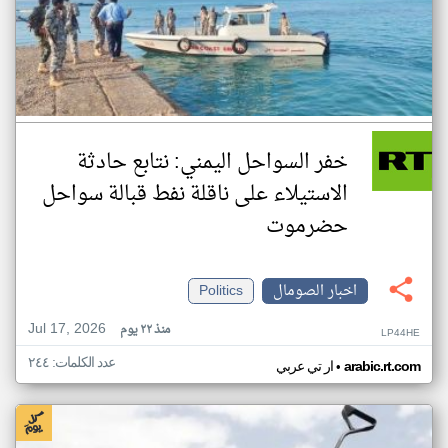
خفر السواحل اليمني: نتابع حادثة
الاستيلاء على ناقلة نفط قبالة سواحل
حضرموت
اخبار الصومال
Politics
Jul 17, 2026
منذ ٢٢ يوم
LP44HE
عدد الكلمات: ٢٤٤
•
arabic.rt.com
ار تي عربي