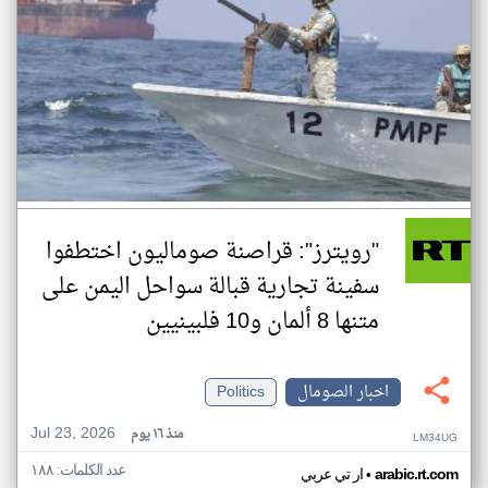
"رويترز": قراصنة صوماليون اختطفوا
سفينة تجارية قبالة سواحل اليمن على
متنها 8 ألمان و10 فلبينيين
اخبار الصومال
Politics
Jul 23, 2026
منذ ١٦ يوم
LM34UG
عدد الكلمات: ١٨٨
•
arabic.rt.com
ار تي عربي