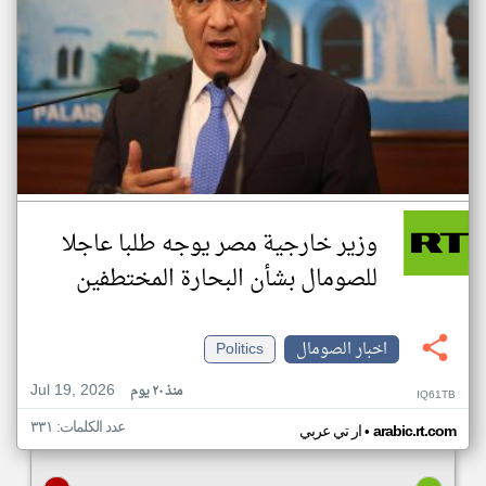
وزير خارجية مصر يوجه طلبا عاجلا
للصومال بشأن البحارة المختطفين
اخبار الصومال
Politics
Jul 19, 2026
منذ ٢٠ يوم
IQ61TB
عدد الكلمات: ٣٣١
•
arabic.rt.com
ار تي عربي