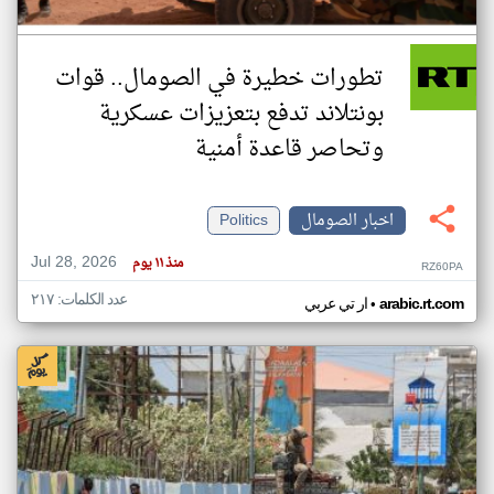
تطورات خطيرة في الصومال.. قوات
بونتلاند تدفع بتعزيزات عسكرية
وتحاصر قاعدة أمنية
اخبار الصومال
Politics
Jul 28, 2026
منذ ١١ يوم
RZ60PA
عدد الكلمات: ٢١٧
•
arabic.rt.com
ار تي عربي