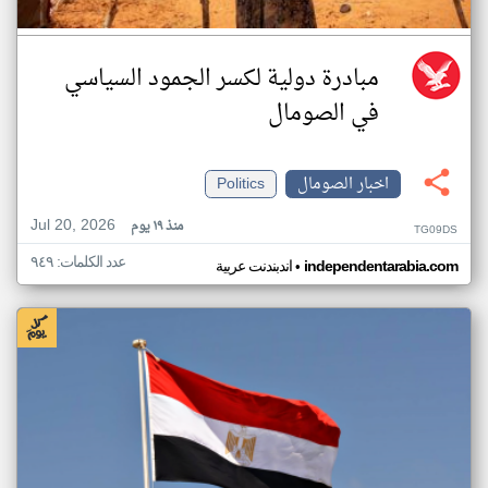
مبادرة دولية لكسر الجمود السياسي
في الصومال
اخبار الصومال
Politics
Jul 20, 2026
منذ ١٩ يوم
TG09DS
عدد الكلمات: ٩٤٩
•
independentarabia.com
اندبندنت عربية