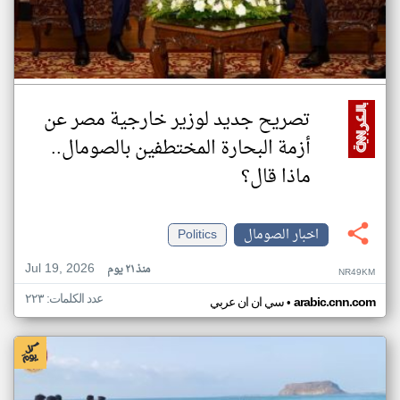
تصريح جديد لوزير خارجية مصر عن
أزمة البحارة المختطفين بالصومال..
ماذا قال؟
اخبار الصومال
Politics
Jul 19, 2026
منذ ٢١ يوم
NR49KM
عدد الكلمات: ٢٢٣
•
arabic.cnn.com
سي ان ان عربي