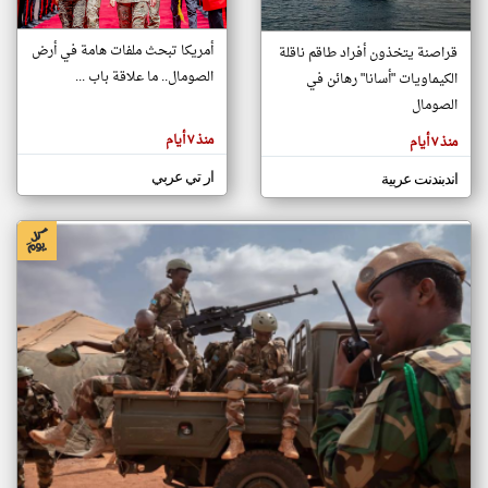
أمريكا تبحث ملفات هامة في أرض
قراصنة يتخذون أفراد طاقم ناقلة
klyoum.com
الصومال.. ما علاقة باب ...
الكيماويات "أسانا" رهائن في
تغيير الدولة
تعبر
الصومال
مصادر الأخبار من الصومال
المقالات
الموجوده
اخبار الصومال على مدار الساعة
هنا عن
منذ ٧ أيام
منذ ٧ أيام
وجهة
نظر
أهم اخبار الصومال العاجلة والمباشرة
كاتبيها.
ار تي عربي
اندبندنت عربية