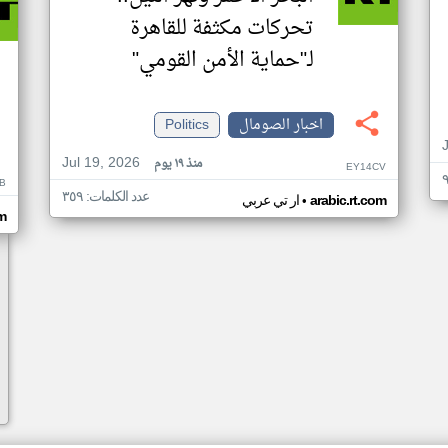
تحركات مكثفة للقاهرة
لـ"حماية الأمن القومي"
اخبار الصومال
Politics
Jul 19, 2026
منذ ١٩ يوم
EY14CV
B
عدد الكلمات: ٣٥٩
•
arabic.rt.com
ار تي عربي
om