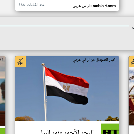
عدد الكلمات: ١٨٨
•
arabic.rt.com
ار تي عربي
اخبار الصومال من ار تي عربي
اخ
البحر الأحمر ونهر النيل..