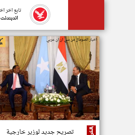
تابع اخر اخ
اندبندنت 
اخبار الصومال من سي ان ان عربي
تصريح جديد لوزير خارجية