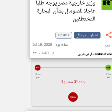
وزير خارجية مصر يوجه طلبا
عاجلا للصومال بشأن البحارة
المختطفين
اخبار الصومال
Politics
Jul 19, 2026
منذ ١٩ يوم
IQ61T
عدد الكلمات: ٣٣١
•
arabic.rt.c
ار تي عربي
منذ ١٩
منذ ١٩
يوم
يوم
ومقالة مشابهة