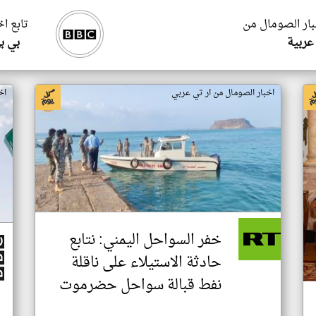
بار الصومال من
تابع ا
عربية
بي ب
اخبار الصومال من ار تي عربي
اخ
خفر السواحل اليمني: نتابع
حادثة الاستيلاء على ناقلة
نفط قبالة سواحل حضرموت