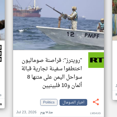
"رويترز": قراصنة صوماليون
اختطفوا سفينة تجارية قبالة
سواحل اليمن على متنها 8
ألمان و10 فلبينيين
B
اخبار الصومال
Politics
m
Jul 23, 2026
منذ ١٥ يوم
LM34UG