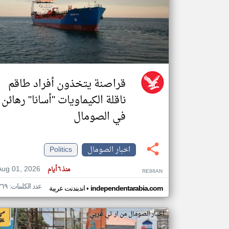
تعبر
المقالات
الموجوده
هنا عن
وجهة
نظر
قراصنة يتخذون أفراد طاقم
كاتبيها.
ناقلة الكيماويات "أسانا" رهائن
في الصومال
اخبار الصومال
Politics
Aug 01, 2026
منذ ٦ أيام
RE88AN
عدد الكلمات: ٣٦٩
•
independentarabia.com
اندبندنت عربية
اخبار الصومال من ار تي عربي