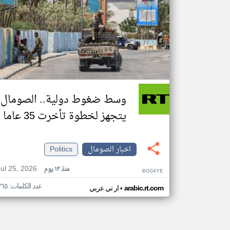
وسط ضغوط دولية.. الصومال
يتجهز لخطوة تأخرت 35 عاما
اخبار الصومال
Politics
Jul 25, 2026
منذ ١٣ يوم
BG04YE
عدد الكلمات: ٣٦٥
•
arabic.rt.com
ار تي عربي