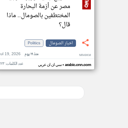
مصر عن أزمة البحارة
المختطفين بالصومال.. ماذا
قال؟
اخبار الصومال
Politics
Jul 19, 2026
منذ ١٩ يوم
NR49KM
عدد الكلمات: ٢٢٣
•
arabic.cnn.com
سي ان ان عربي