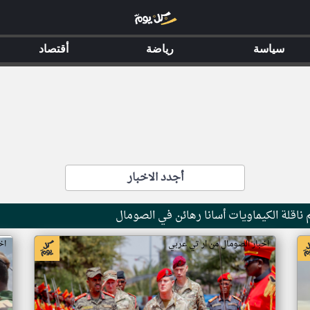
سياسة
رياضة
أقتصاد
أجدد الاخبار
ناقلة الكيماويات أسانا رهائن في الصومال
اخبار الصومال من ار تي عربي
اخ