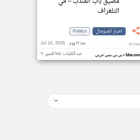
مضيق باب المندب – في
التلغراف
اخبار الصومال
Politics
Jul 16, 2026
منذ ٢٢ يوم
EY75G
عدد الكلمات: ٩٥٨ الصور: ٩
•
bbc.co
بي بي سي عربي