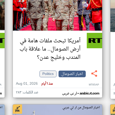
أمريكا تبحث ملفات هامة في
أرض الصومال.. ما علاقة باب
المندب وخليج عدن؟
اخبار الصومال
Politics
Aug 01, 2026
منذ ٦ أيام
A
MT85AP
عدد الكلمات: ٢٨٣
•
arabic.rt.com
ار تي عربي
om
اخبار الصومال من ار تي عربي
اخ