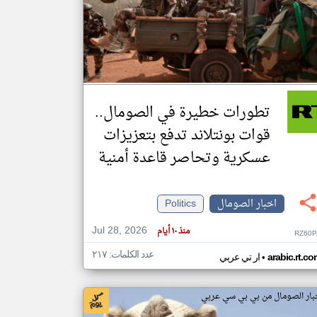
klyoum.com
تغيير الدولة
مصادر الأخبار من الصومال
اخبار الصومال على مدار الساعة
تطورات خطيرة في الصومال..
أهم اخبار الصومال العاجلة والمباشرة
قوات بونتلاند تدفع بتعزيزات
عسكرية وتحاصر قاعدة أمنية
اخبار الصومال
Politics
Jul 28, 2026
منذ ١٠ أيام
RZ60P
عدد الكلمات: ٢١٧
•
arabic.rt.c
ار تي عربي
بار الصومال من بي بي سي عربي