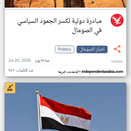
مبادرة دولية لكسر الجمود السياسي
في الصومال
اخبار الصومال
Politics
Jul 20, 2026
منذ ١٧ يوم
TG09DS
عدد الكلمات: ٩٤٩
•
independentarabia.com
اندبندنت عربية