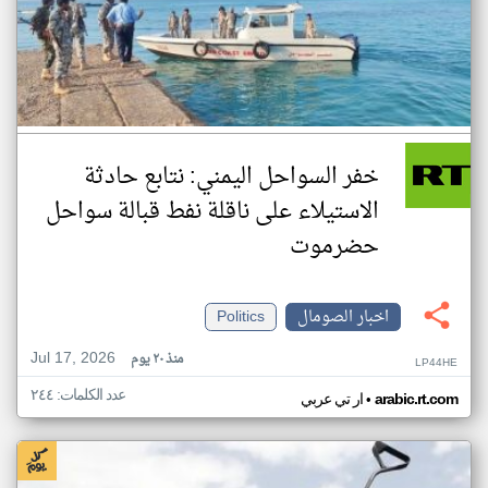
خفر السواحل اليمني: نتابع حادثة
الاستيلاء على ناقلة نفط قبالة سواحل
حضرموت
اخبار الصومال
Politics
Jul 17, 2026
منذ ٢٠ يوم
LP44HE
عدد الكلمات: ٢٤٤
•
arabic.rt.com
ار تي عربي