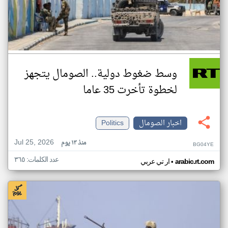
وسط ضغوط دولية.. الصومال يتجهز
لخطوة تأخرت 35 عاما
اخبار الصومال
Politics
Jul 25, 2026
منذ ١٣ يوم
BG04YE
عدد الكلمات: ٣٦٥
•
arabic.rt.com
ار تي عربي