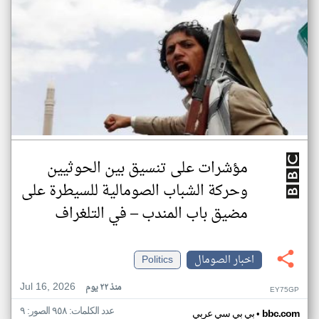
مؤشرات على تنسيق بين الحوثيين
وحركة الشباب الصومالية للسيطرة على
مضيق باب المندب – في التلغراف
اخبار الصومال
Politics
Jul 16, 2026
منذ ٢٢ يوم
EY75GP
عدد الكلمات: ٩٥٨ الصور: ٩
•
bbc.com
بي بي سي عربي