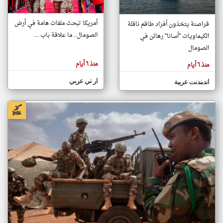
أمريكا تبحث ملفات هامة في أرض
قراصنة يتخذون أفراد طاقم ناقلة
klyoum.com
الصومال.. ما علاقة باب ...
الكيماويات "أسانا" رهائن في
تغيير الدولة
تعبر
الصومال
مصادر الأخبار من الصومال
المقالات
الموجوده
اخبار الصومال على مدار الساعة
هنا عن
منذ ٦ أيام
منذ ٦ أيام
وجهة
نظر
أهم اخبار الصومال العاجلة والمباشرة
كاتبيها.
ار تي عربي
اندبندنت عربية