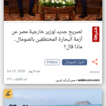
تصريح جديد لوزير خارجية مصر عن
أزمة البحارة المختطفين بالصومال..
ماذا قال؟
اخبار الصومال
Politics
Jul 19, 2026
منذ ١٩ يوم
NR49KM
عدد الكلمات: ٢٢٣
•
arabic.cnn.com
سي ان ان عربي