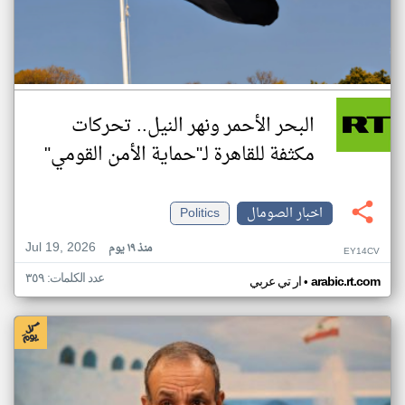
البحر الأحمر ونهر النيل.. تحركات
مكثفة للقاهرة لـ"حماية الأمن القومي"
اخبار الصومال
Politics
Jul 19, 2026
منذ ١٩ يوم
EY14CV
عدد الكلمات: ٣٥٩
•
arabic.rt.com
ار تي عربي