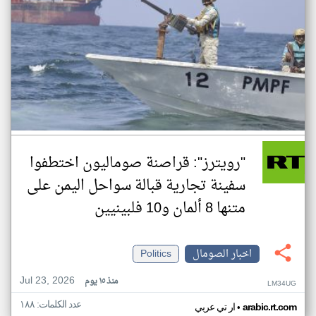
"رويترز": قراصنة صوماليون اختطفوا
سفينة تجارية قبالة سواحل اليمن على
متنها 8 ألمان و10 فلبينيين
اخبار الصومال
Politics
Jul 23, 2026
منذ ١٥ يوم
LM34UG
عدد الكلمات: ١٨٨
•
arabic.rt.com
ار تي عربي