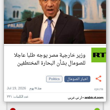
وزير خارجية مصر يوجه طلبا عاجلا
للصومال بشأن البحارة المختطفين
اخبار الصومال
Politics
Jul 19, 2026
منذ ١٩ يوم
IQ61TB
عدد الكلمات: ٣٣١
•
arabic.rt.com
ار تي عربي