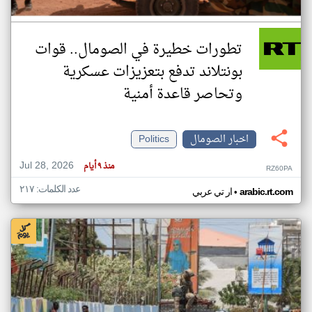
تطورات خطيرة في الصومال.. قوات
بونتلاند تدفع بتعزيزات عسكرية
وتحاصر قاعدة أمنية
اخبار الصومال
Politics
Jul 28, 2026
منذ ٩ أيام
RZ60PA
عدد الكلمات: ٢١٧
•
arabic.rt.com
ار تي عربي