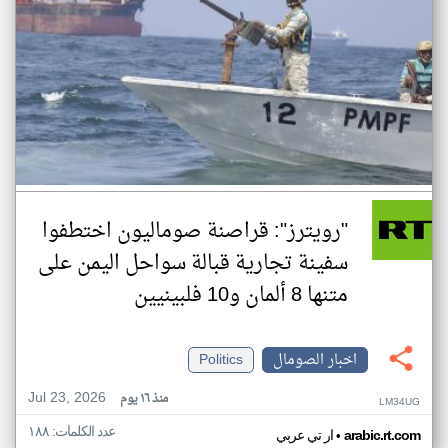
"رويترز": قراصنة صوماليون اختطفوا
سفينة تجارية قبالة سواحل اليمن على
متنها 8 ألمان و10 فلبينيين
اخبار الصومال
Politics
Jul 23, 2026
منذ ١٦ يوم
LM34UG
عدد الكلمات: ١٨٨
•
arabic.rt.com
ار تي عربي