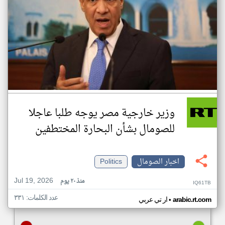
وزير خارجية مصر يوجه طلبا عاجلا
للصومال بشأن البحارة المختطفين
اخبار الصومال
Politics
Jul 19, 2026
منذ ٢٠ يوم
IQ61TB
عدد الكلمات: ٣٣١
•
arabic.rt.com
ار تي عربي