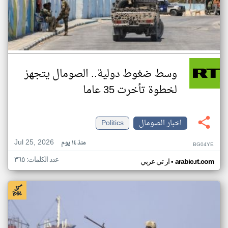
وسط ضغوط دولية.. الصومال يتجهز
لخطوة تأخرت 35 عاما
اخبار الصومال
Politics
Jul 25, 2026
منذ ١٤ يوم
BG04YE
عدد الكلمات: ٣٦٥
•
arabic.rt.com
ار تي عربي