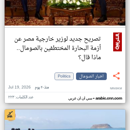
تصريح جديد لوزير خارجية مصر عن
أزمة البحارة المختطفين بالصومال..
ماذا قال؟
اخبار الصومال
Politics
Jul 19, 2026
منذ ٢٠ يوم
NR49KM
عدد الكلمات: ٢٢٣
•
arabic.cnn.com
سي ان ان عربي