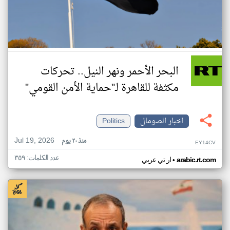
البحر الأحمر ونهر النيل.. تحركات
مكثفة للقاهرة لـ"حماية الأمن القومي"
اخبار الصومال
Politics
Jul 19, 2026
منذ ٢٠ يوم
EY14CV
عدد الكلمات: ٣٥٩
•
arabic.rt.com
ار تي عربي