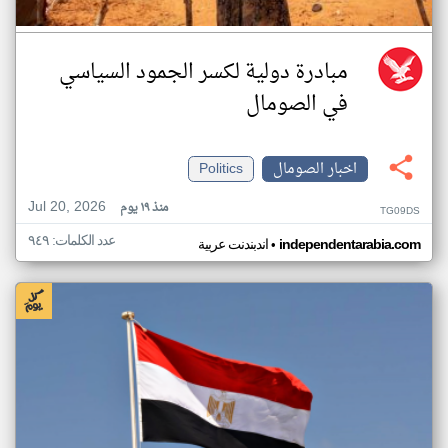
مبادرة دولية لكسر الجمود السياسي
في الصومال
اخبار الصومال
Politics
Jul 20, 2026
منذ ١٩ يوم
TG09DS
عدد الكلمات: ٩٤٩
•
independentarabia.com
اندبندنت عربية