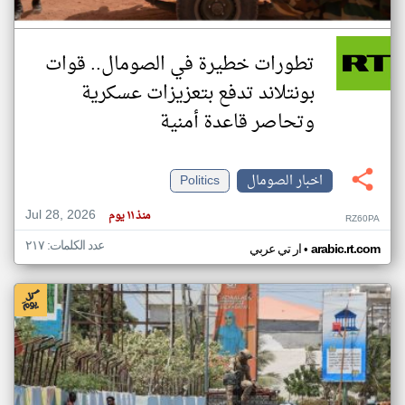
تطورات خطيرة في الصومال.. قوات
بونتلاند تدفع بتعزيزات عسكرية
وتحاصر قاعدة أمنية
اخبار الصومال
Politics
Jul 28, 2026
منذ ١١ يوم
RZ60PA
عدد الكلمات: ٢١٧
•
arabic.rt.com
ار تي عربي