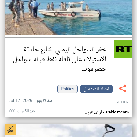
خفر السواحل اليمني: نتابع حادثة
الاستيلاء على ناقلة نفط قبالة سواحل
حضرموت
اخبار الصومال
Politics
Jul 17, 2026
منذ ٢٢ يوم
LP44HE
عدد الكلمات: ٢٤٤
•
arabic.rt.com
ار تي عربي