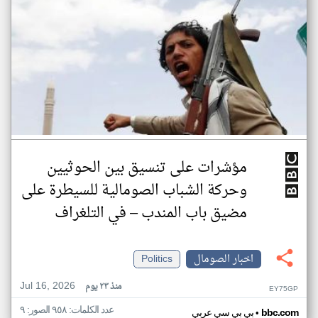
مؤشرات على تنسيق بين الحوثيين
وحركة الشباب الصومالية للسيطرة على
مضيق باب المندب – في التلغراف
اخبار الصومال
Politics
Jul 16, 2026
منذ ٢٣ يوم
EY75GP
عدد الكلمات: ٩٥٨ الصور: ٩
•
bbc.com
بي بي سي عربي