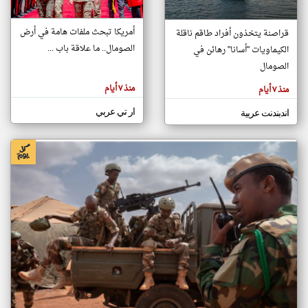
أمريكا تبحث ملفات هامة في أرض
قراصنة يتخذون أفراد طاقم ناقلة
klyoum.com
الصومال.. ما علاقة باب ...
الكيماويات "أسانا" رهائن في
تغيير الدولة
تعبر
الصومال
مصادر الأخبار من الصومال
المقالات
الموجوده
اخبار الصومال على مدار الساعة
هنا عن
منذ ٧ أيام
منذ ٧ أيام
وجهة
نظر
أهم اخبار الصومال العاجلة والمباشرة
كاتبيها.
ار تي عربي
اندبندنت عربية