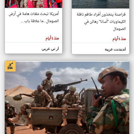
أمريكا تبحث ملفات هامة في أرض
قراصنة يتخذون أفراد طاقم ناقلة
klyoum.com
الصومال.. ما علاقة باب ...
الكيماويات "أسانا" رهائن في
تغيير الدولة
تعبر
الصومال
مصادر الأخبار من الصومال
المقالات
الموجوده
اخبار الصومال على مدار الساعة
هنا عن
منذ ٤ أيام
منذ ٤ أيام
وجهة
نظر
أهم اخبار الصومال العاجلة والمباشرة
كاتبيها.
ار تي عربي
اندبندنت عربية