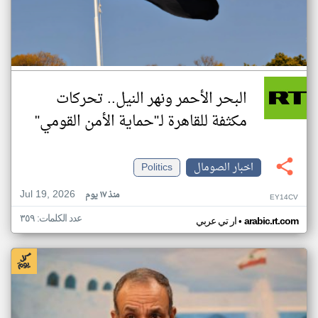
البحر الأحمر ونهر النيل.. تحركات
مكثفة للقاهرة لـ"حماية الأمن القومي"
اخبار الصومال
Politics
Jul 19, 2026
منذ ١٧ يوم
EY14CV
عدد الكلمات: ٣٥٩
•
arabic.rt.com
ار تي عربي