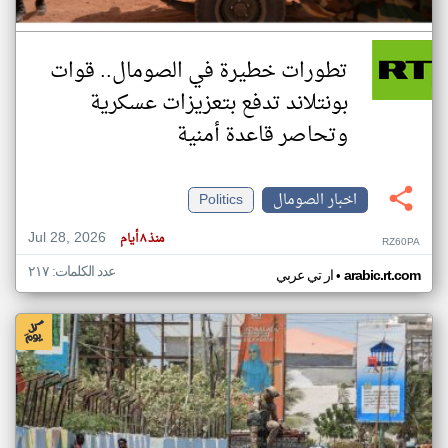
تطورات خطيرة في الصومال.. قوات
بونتلاند تدفع بتعزيزات عسكرية
وتحاصر قاعدة أمنية
اخبار الصومال
Politics
Jul 28, 2026
منذ ٨ أيام
RZ60PA
عدد الكلمات: ٢١٧
•
arabic.rt.com
ار تي عربي