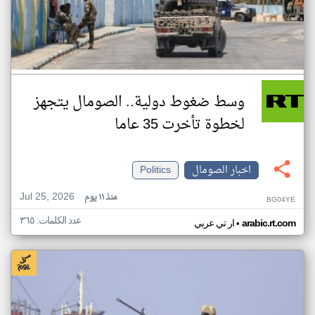
وسط ضغوط دولية.. الصومال يتجهز
لخطوة تأخرت 35 عاما
اخبار الصومال
Politics
Jul 25, 2026
منذ ١١ يوم
BG04YE
عدد الكلمات: ٣٦٥
•
arabic.rt.com
ار تي عربي