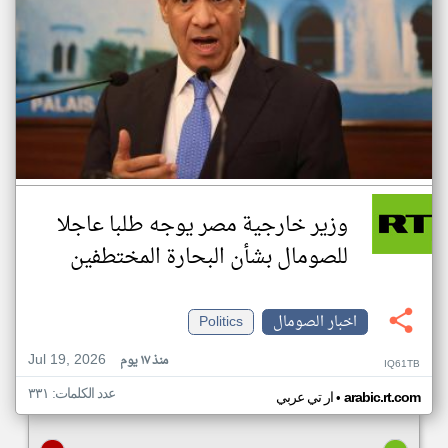
وزير خارجية مصر يوجه طلبا عاجلا
للصومال بشأن البحارة المختطفين
اخبار الصومال
Politics
Jul 19, 2026
منذ ١٧ يوم
IQ61TB
عدد الكلمات: ٣٣١
•
arabic.rt.com
ار تي عربي