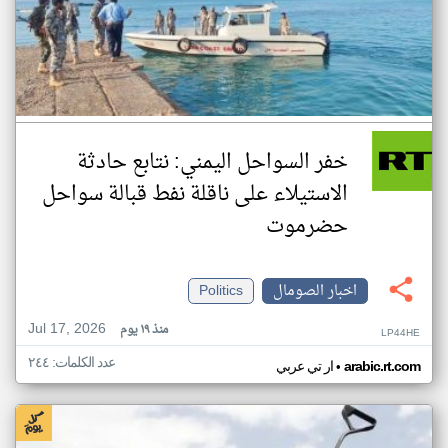
خفر السواحل اليمني: نتابع حادثة
الاستيلاء على ناقلة نفط قبالة سواحل
حضرموت
اخبار الصومال
Politics
Jul 17, 2026
منذ ١٩ يوم
LP44HE
عدد الكلمات: ٢٤٤
•
arabic.rt.com
ار تي عربي