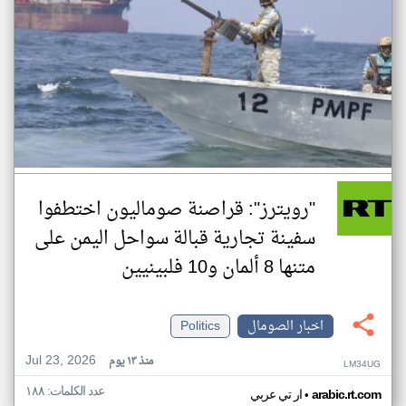
"رويترز": قراصنة صوماليون اختطفوا
سفينة تجارية قبالة سواحل اليمن على
متنها 8 ألمان و10 فلبينيين
اخبار الصومال
Politics
Jul 23, 2026
منذ ١٣ يوم
LM34UG
عدد الكلمات: ١٨٨
•
arabic.rt.com
ار تي عربي