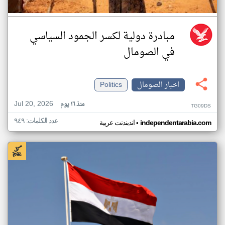
مبادرة دولية لكسر الجمود السياسي
في الصومال
اخبار الصومال
Politics
Jul 20, 2026
منذ ١٦ يوم
TG09DS
عدد الكلمات: ٩٤٩
•
independentarabia.com
اندبندنت عربية