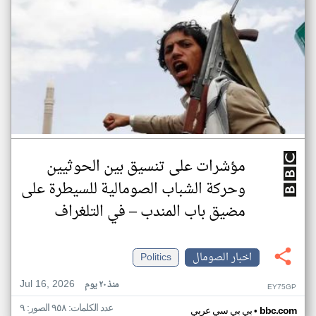
مؤشرات على تنسيق بين الحوثيين
وحركة الشباب الصومالية للسيطرة على
مضيق باب المندب – في التلغراف
اخبار الصومال
Politics
Jul 16, 2026
منذ ٢٠ يوم
EY75GP
عدد الكلمات: ٩٥٨ الصور: ٩
•
bbc.com
بي بي سي عربي