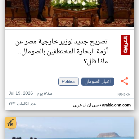
تصريح جديد لوزير خارجية مصر عن
أزمة البحارة المختطفين بالصومال..
ماذا قال؟
اخبار الصومال
Politics
Jul 19, 2026
منذ ١٧ يوم
NR49KM
عدد الكلمات: ٢٢٣
•
arabic.cnn.com
سي ان ان عربي