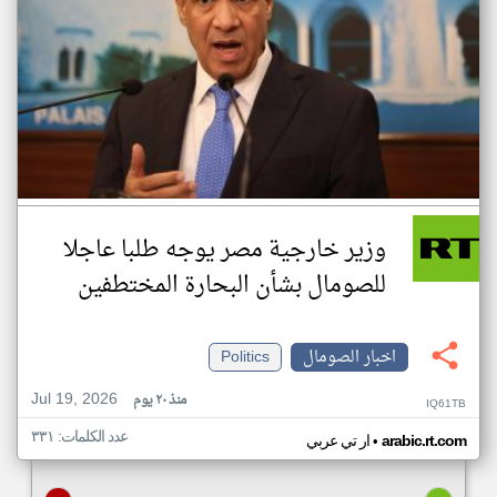
وزير خارجية مصر يوجه طلبا عاجلا
للصومال بشأن البحارة المختطفين
اخبار الصومال
Politics
Jul 19, 2026
منذ ٢٠ يوم
IQ61TB
عدد الكلمات: ٣٣١
•
arabic.rt.com
ار تي عربي