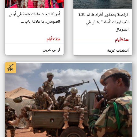
أمريكا تبحث ملفات هامة في أرض
قراصنة يتخذون أفراد طاقم ناقلة
klyoum.com
الصومال.. ما علاقة باب ...
الكيماويات "أسانا" رهائن في
تغيير الدولة
تعبر
الصومال
مصادر الأخبار من الصومال
المقالات
الموجوده
اخبار الصومال على مدار الساعة
هنا عن
منذ ٧ أيام
منذ ٧ أيام
وجهة
نظر
أهم اخبار الصومال العاجلة والمباشرة
كاتبيها.
ار تي عربي
اندبندنت عربية