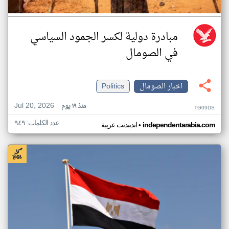
مبادرة دولية لكسر الجمود السياسي
في الصومال
اخبار الصومال
Politics
Jul 20, 2026
منذ ١٩ يوم
TG09DS
عدد الكلمات: ٩٤٩
•
independentarabia.com
اندبندنت عربية