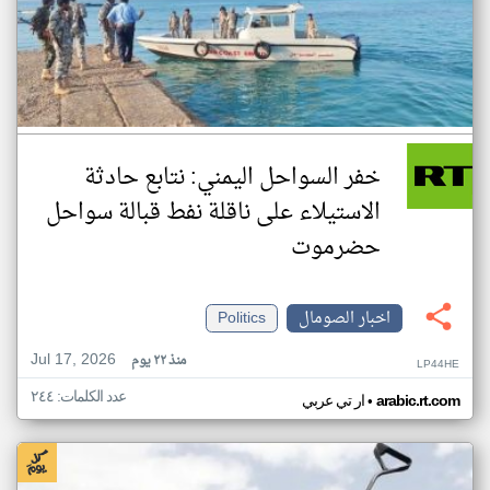
خفر السواحل اليمني: نتابع حادثة
الاستيلاء على ناقلة نفط قبالة سواحل
حضرموت
اخبار الصومال
Politics
Jul 17, 2026
منذ ٢٢ يوم
LP44HE
عدد الكلمات: ٢٤٤
•
arabic.rt.com
ار تي عربي