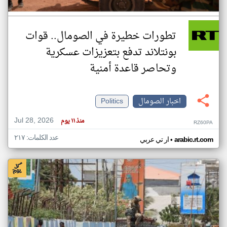
تطورات خطيرة في الصومال.. قوات
بونتلاند تدفع بتعزيزات عسكرية
وتحاصر قاعدة أمنية
اخبار الصومال
Politics
Jul 28, 2026
منذ ١١ يوم
RZ60PA
عدد الكلمات: ٢١٧
•
arabic.rt.com
ار تي عربي