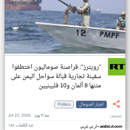
"رويترز": قراصنة صوماليون اختطفوا
سفينة تجارية قبالة سواحل اليمن على
متنها 8 ألمان و10 فلبينيين
اخبار الصومال
Politics
Jul 23, 2026
منذ ١٦ يوم
LM34UG
عدد الكلمات: ١٨٨
•
arabic.rt.com
ار تي عربي