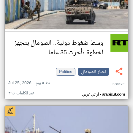
وسط ضغوط دولية.. الصومال يتجهز
لخطوة تأخرت 35 عاما
اخبار الصومال
Politics
Jul 25, 2026
منذ ١٤ يوم
BG04YE
عدد الكلمات: ٣٦٥
•
arabic.rt.com
ار تي عربي