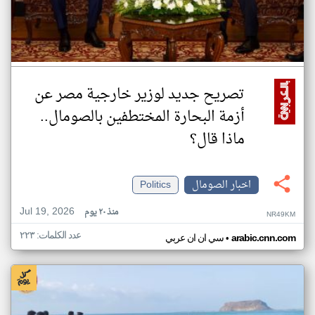
تصريح جديد لوزير خارجية مصر عن
أزمة البحارة المختطفين بالصومال..
ماذا قال؟
اخبار الصومال
Politics
Jul 19, 2026
منذ ٢٠ يوم
NR49KM
عدد الكلمات: ٢٢٣
•
arabic.cnn.com
سي ان ان عربي