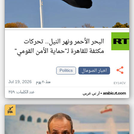
البحر الأحمر ونهر النيل.. تحركات
مكثفة للقاهرة لـ"حماية الأمن القومي"
اخبار الصومال
Politics
Jul 19, 2026
منذ ٢٠ يوم
EY14CV
عدد الكلمات: ٣٥٩
•
arabic.rt.com
ار تي عربي