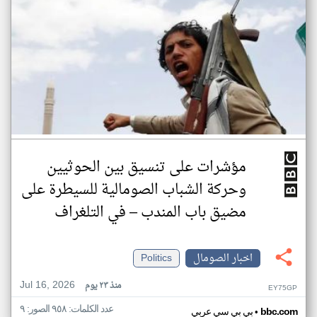
مؤشرات على تنسيق بين الحوثيين
وحركة الشباب الصومالية للسيطرة على
مضيق باب المندب – في التلغراف
اخبار الصومال
Politics
Jul 16, 2026
منذ ٢٣ يوم
EY75GP
عدد الكلمات: ٩٥٨ الصور: ٩
•
bbc.com
بي بي سي عربي