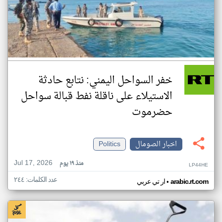
خفر السواحل اليمني: نتابع حادثة
الاستيلاء على ناقلة نفط قبالة سواحل
حضرموت
اخبار الصومال
Politics
Jul 17, 2026
منذ ١٩ يوم
LP44HE
عدد الكلمات: ٢٤٤
•
arabic.rt.com
ار تي عربي