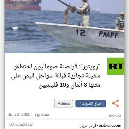
"رويترز": قراصنة صوماليون اختطفوا
سفينة تجارية قبالة سواحل اليمن على
متنها 8 ألمان و10 فلبينيين
اخبار الصومال
Politics
Jul 23, 2026
منذ ١٣ يوم
LM34UG
عدد الكلمات: ١٨٨
•
arabic.rt.com
ار تي عربي