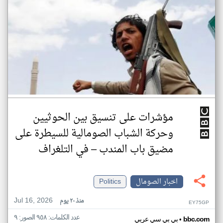
مؤشرات على تنسيق بين الحوثيين
وحركة الشباب الصومالية للسيطرة على
مضيق باب المندب – في التلغراف
اخبار الصومال
Politics
Jul 16, 2026
منذ ٢٠ يوم
EY75GP
عدد الكلمات: ٩٥٨ الصور: ٩
•
bbc.com
بي بي سي عربي