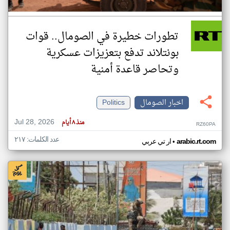
تطورات خطيرة في الصومال.. قوات
بونتلاند تدفع بتعزيزات عسكرية
وتحاصر قاعدة أمنية
اخبار الصومال
Politics
Jul 28, 2026
منذ ٨ أيام
RZ60PA
عدد الكلمات: ٢١٧
•
arabic.rt.com
ار تي عربي