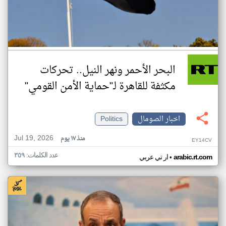
البحر الأحمر ونهر النيل.. تحركات
مكثفة للقاهرة لـ"حماية الأمن القومي"
اخبار الصومال
Politics
Jul 19, 2026
منذ ١٧ يوم
EY14CV
عدد الكلمات: ٣٥٩
•
arabic.rt.com
ار تي عربي