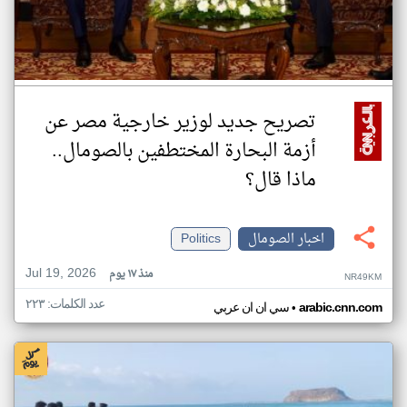
تصريح جديد لوزير خارجية مصر عن
أزمة البحارة المختطفين بالصومال..
ماذا قال؟
اخبار الصومال
Politics
Jul 19, 2026
منذ ١٧ يوم
NR49KM
عدد الكلمات: ٢٢٣
•
arabic.cnn.com
سي ان ان عربي