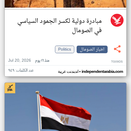
مبادرة دولية لكسر الجمود السياسي
في الصومال
اخبار الصومال
Politics
Jul 20, 2026
منذ ١٦ يوم
TG09DS
عدد الكلمات: ٩٤٩
•
independentarabia.com
اندبندنت عربية