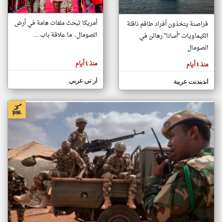
أمريكا تبحث ملفات هامة في أرض
قراصنة يتخذون أفراد طاقم ناقلة
klyoum.com
الصومال.. ما علاقة باب ...
الكيماويات "أسانا" رهائن في
تغيير الدولة
تعبر
الصومال
مصادر الأخبار من الصومال
المقالات
الموجوده
اخبار الصومال على مدار الساعة
هنا عن
منذ ٤ أيام
منذ ٤ أيام
وجهة
نظر
أهم اخبار الصومال العاجلة والمباشرة
كاتبيها.
ار تي عربي
اندبندنت عربية