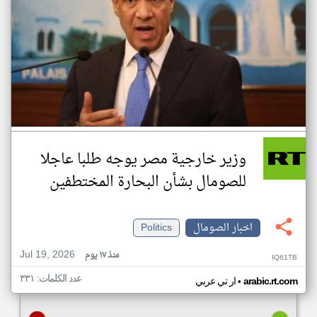
وزير خارجية مصر يوجه طلبا عاجلا
للصومال بشأن البحارة المختطفين
اخبار الصومال
Politics
Jul 19, 2026
منذ ١٧ يوم
IQ61TB
عدد الكلمات: ٣٣١
•
arabic.rt.com
ار تي عربي