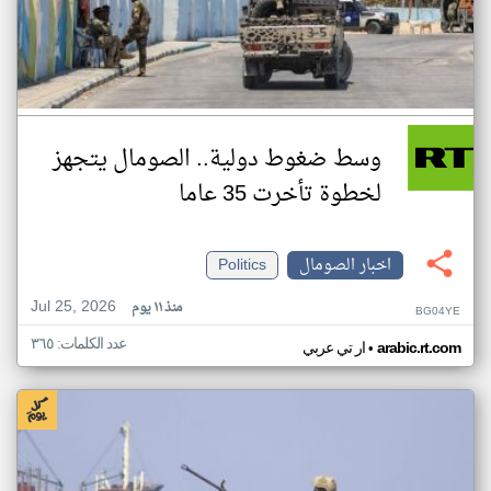
وسط ضغوط دولية.. الصومال يتجهز
لخطوة تأخرت 35 عاما
اخبار الصومال
Politics
Jul 25, 2026
منذ ١١ يوم
BG04YE
عدد الكلمات: ٣٦٥
•
arabic.rt.com
ار تي عربي