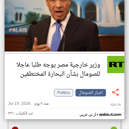
وزير خارجية مصر يوجه طلبا عاجلا
للصومال بشأن البحارة المختطفين
اخبار الصومال
Politics
Jul 19, 2026
منذ ٢٠ يوم
IQ61TB
عدد الكلمات: ٣٣١
•
arabic.rt.com
ار تي عربي