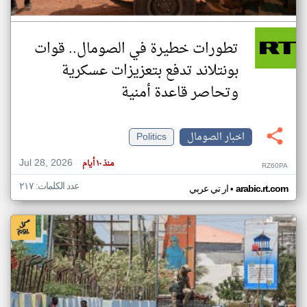
تطورات خطيرة في الصومال.. قوات
بونتلاند تدفع بتعزيزات عسكرية
وتحاصر قاعدة أمنية
اخبار الصومال
Politics
Jul 28, 2026
منذ ١٠ أيام
RZ60PA
عدد الكلمات: ٢١٧
•
arabic.rt.com
ار تي عربي