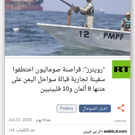
"رويترز": قراصنة صوماليون اختطفوا
سفينة تجارية قبالة سواحل اليمن على
متنها 8 ألمان و10 فلبينيين
اخبار الصومال
Politics
Jul 23, 2026
منذ ١٥ يوم
LM34UG
عدد الكلمات: ١٨٨
•
arabic.rt.com
ار تي عربي