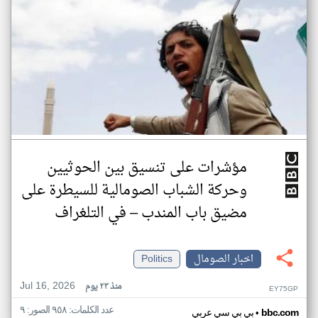
مؤشرات على تنسيق بين الحوثيين
وحركة الشباب الصومالية للسيطرة على
مضيق باب المندب – في التلغراف
اخبار الصومال
Politics
Jul 16, 2026
منذ ٢٣ يوم
EY75GP
عدد الكلمات: ٩٥٨ الصور: ٩
•
bbc.com
بي بي سي عربي