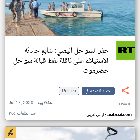
خفر السواحل اليمني: نتابع حادثة
الاستيلاء على ناقلة نفط قبالة سواحل
حضرموت
اخبار الصومال
Politics
Jul 17, 2026
منذ ٢١ يوم
LP44HE
عدد الكلمات: ٢٤٤
•
arabic.rt.com
ار تي عربي