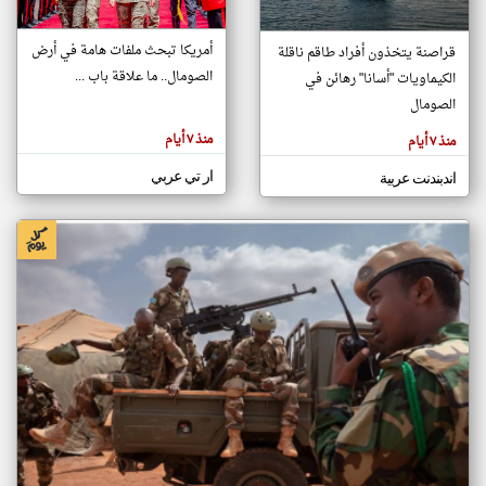
أمريكا تبحث ملفات هامة في أرض
قراصنة يتخذون أفراد طاقم ناقلة
klyoum.com
الصومال.. ما علاقة باب ...
الكيماويات "أسانا" رهائن في
تغيير الدولة
تعبر
الصومال
مصادر الأخبار من الصومال
المقالات
الموجوده
اخبار الصومال على مدار الساعة
هنا عن
منذ ٧ أيام
منذ ٧ أيام
وجهة
نظر
أهم اخبار الصومال العاجلة والمباشرة
كاتبيها.
ار تي عربي
اندبندنت عربية