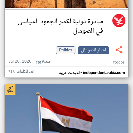
مبادرة دولية لكسر الجمود السياسي
في الصومال
اخبار الصومال
Politics
Jul 20, 2026
منذ ١٨ يوم
TG09DS
عدد الكلمات: ٩٤٩
•
independentarabia.com
اندبندنت عربية