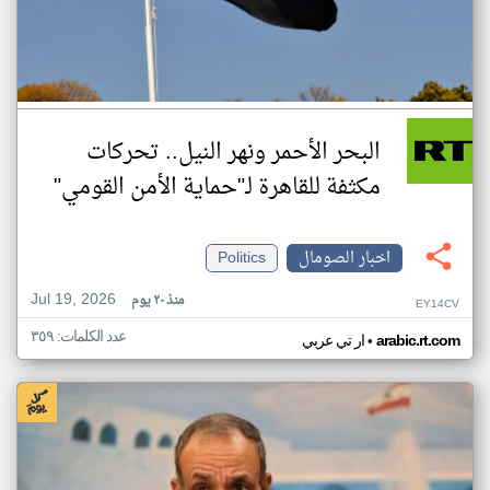
البحر الأحمر ونهر النيل.. تحركات
مكثفة للقاهرة لـ"حماية الأمن القومي"
اخبار الصومال
Politics
Jul 19, 2026
منذ ٢٠ يوم
EY14CV
عدد الكلمات: ٣٥٩
•
arabic.rt.com
ار تي عربي