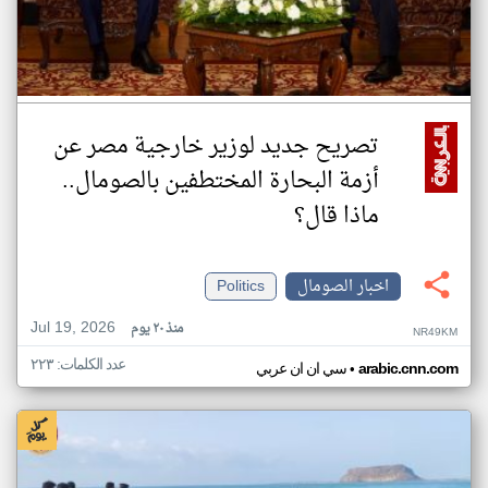
تصريح جديد لوزير خارجية مصر عن
أزمة البحارة المختطفين بالصومال..
ماذا قال؟
اخبار الصومال
Politics
Jul 19, 2026
منذ ٢٠ يوم
NR49KM
عدد الكلمات: ٢٢٣
•
arabic.cnn.com
سي ان ان عربي