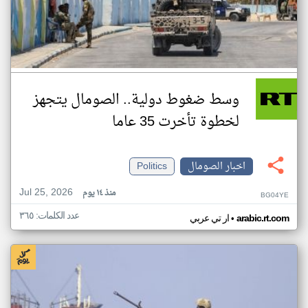
وسط ضغوط دولية.. الصومال يتجهز
لخطوة تأخرت 35 عاما
اخبار الصومال
Politics
Jul 25, 2026
منذ ١٤ يوم
BG04YE
عدد الكلمات: ٣٦٥
•
arabic.rt.com
ار تي عربي