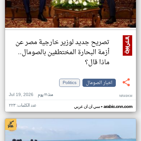
تصريح جديد لوزير خارجية مصر عن
أزمة البحارة المختطفين بالصومال..
ماذا قال؟
اخبار الصومال
Politics
Jul 19, 2026
منذ ٢١ يوم
NR49KM
عدد الكلمات: ٢٢٣
•
arabic.cnn.com
سي ان ان عربي