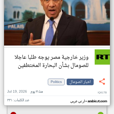
وزير خارجية مصر يوجه طلبا عاجلا
للصومال بشأن البحارة المختطفين
اخبار الصومال
Politics
Jul 19, 2026
منذ ٢١ يوم
IQ61TB
عدد الكلمات: ٣٣١
•
arabic.rt.com
ار تي عربي