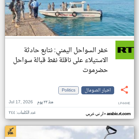
خفر السواحل اليمني: نتابع حادثة
الاستيلاء على ناقلة نفط قبالة سواحل
حضرموت
اخبار الصومال
Politics
Jul 17, 2026
منذ ٢٣ يوم
LP44HE
عدد الكلمات: ٢٤٤
•
arabic.rt.com
ار تي عربي