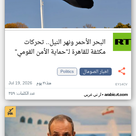
البحر الأحمر ونهر النيل.. تحركات
مكثفة للقاهرة لـ"حماية الأمن القومي"
اخبار الصومال
Politics
Jul 19, 2026
منذ ٢١ يوم
EY14CV
عدد الكلمات: ٣٥٩
•
arabic.rt.com
ار تي عربي