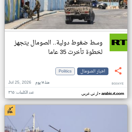
وسط ضغوط دولية.. الصومال يتجهز
لخطوة تأخرت 35 عاما
اخبار الصومال
Politics
Jul 25, 2026
منذ ١٥ يوم
BG04YE
عدد الكلمات: ٣٦٥
•
arabic.rt.com
ار تي عربي