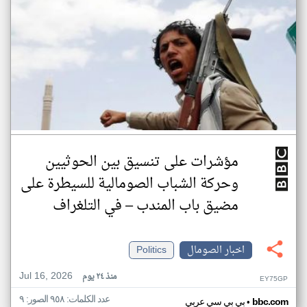
مؤشرات على تنسيق بين الحوثيين
وحركة الشباب الصومالية للسيطرة على
مضيق باب المندب – في التلغراف
اخبار الصومال
Politics
Jul 16, 2026
منذ ٢٤ يوم
EY75GP
عدد الكلمات: ٩٥٨ الصور: ٩
•
bbc.com
بي بي سي عربي