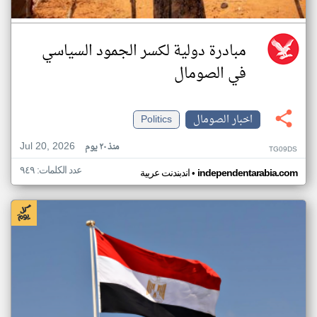
مبادرة دولية لكسر الجمود السياسي
في الصومال
اخبار الصومال
Politics
Jul 20, 2026
منذ ٢٠ يوم
TG09DS
عدد الكلمات: ٩٤٩
•
independentarabia.com
اندبندنت عربية