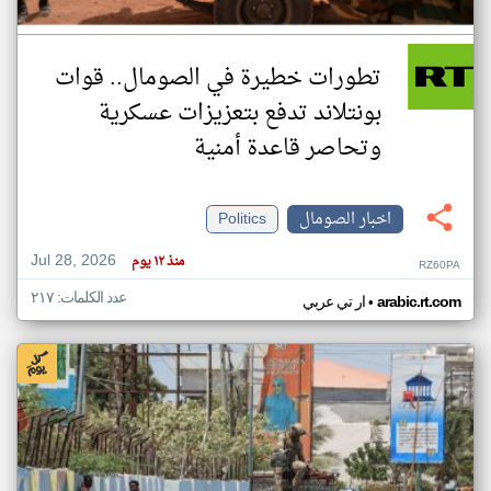
تطورات خطيرة في الصومال.. قوات
بونتلاند تدفع بتعزيزات عسكرية
وتحاصر قاعدة أمنية
اخبار الصومال
Politics
Jul 28, 2026
منذ ١٢ يوم
RZ60PA
عدد الكلمات: ٢١٧
•
arabic.rt.com
ار تي عربي