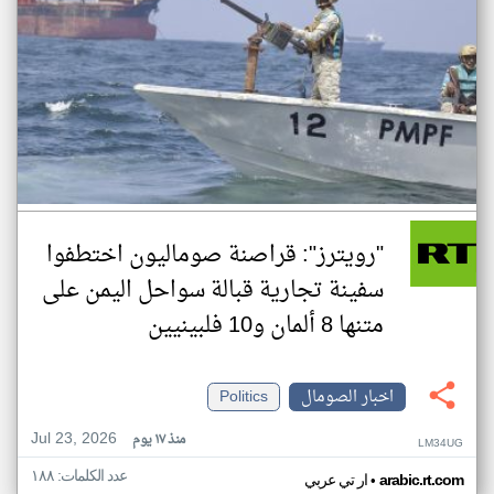
"رويترز": قراصنة صوماليون اختطفوا
سفينة تجارية قبالة سواحل اليمن على
متنها 8 ألمان و10 فلبينيين
اخبار الصومال
Politics
Jul 23, 2026
منذ ١٧ يوم
LM34UG
عدد الكلمات: ١٨٨
•
arabic.rt.com
ار تي عربي