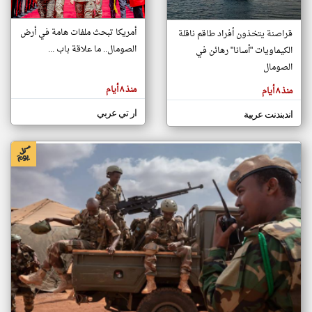
أمريكا تبحث ملفات هامة في أرض
قراصنة يتخذون أفراد طاقم ناقلة
klyoum.com
الصومال.. ما علاقة باب ...
الكيماويات "أسانا" رهائن في
تغيير الدولة
تعبر
الصومال
مصادر الأخبار من الصومال
المقالات
الموجوده
اخبار الصومال على مدار الساعة
هنا عن
منذ ٨ أيام
منذ ٨ أيام
وجهة
نظر
أهم اخبار الصومال العاجلة والمباشرة
كاتبيها.
ار تي عربي
اندبندنت عربية