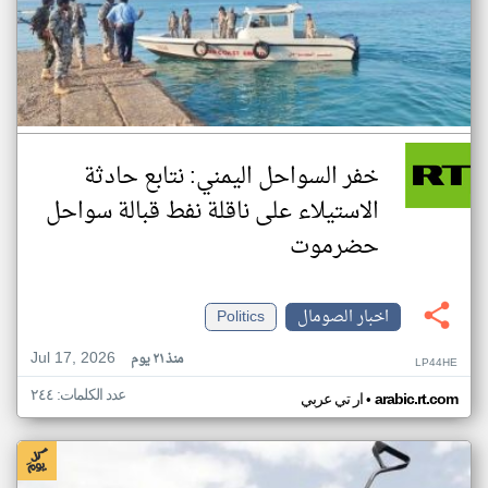
خفر السواحل اليمني: نتابع حادثة
الاستيلاء على ناقلة نفط قبالة سواحل
حضرموت
اخبار الصومال
Politics
Jul 17, 2026
منذ ٢١ يوم
LP44HE
عدد الكلمات: ٢٤٤
•
arabic.rt.com
ار تي عربي