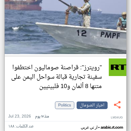
"رويترز": قراصنة صوماليون اختطفوا
سفينة تجارية قبالة سواحل اليمن على
متنها 8 ألمان و10 فلبينيين
اخبار الصومال
Politics
Jul 23, 2026
منذ ١٥ يوم
LM34UG
عدد الكلمات: ١٨٨
•
arabic.rt.com
ار تي عربي