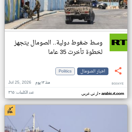
وسط ضغوط دولية.. الصومال يتجهز
لخطوة تأخرت 35 عاما
اخبار الصومال
Politics
Jul 25, 2026
منذ ١٣ يوم
BG04YE
عدد الكلمات: ٣٦٥
•
arabic.rt.com
ار تي عربي