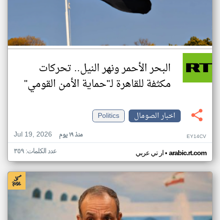
البحر الأحمر ونهر النيل.. تحركات
مكثفة للقاهرة لـ"حماية الأمن القومي"
اخبار الصومال
Politics
Jul 19, 2026
منذ ١٩ يوم
EY14CV
عدد الكلمات: ٣٥٩
•
arabic.rt.com
ار تي عربي