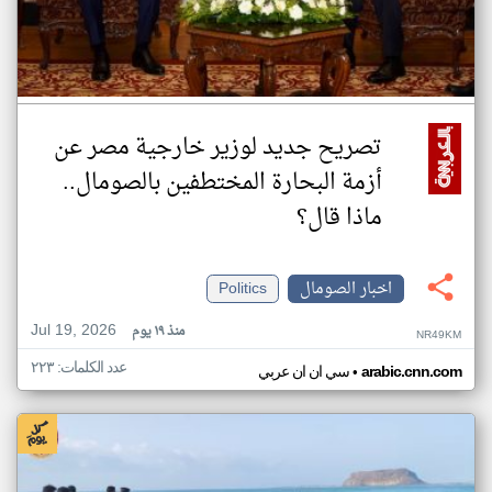
تصريح جديد لوزير خارجية مصر عن
أزمة البحارة المختطفين بالصومال..
ماذا قال؟
اخبار الصومال
Politics
Jul 19, 2026
منذ ١٩ يوم
NR49KM
عدد الكلمات: ٢٢٣
•
arabic.cnn.com
سي ان ان عربي