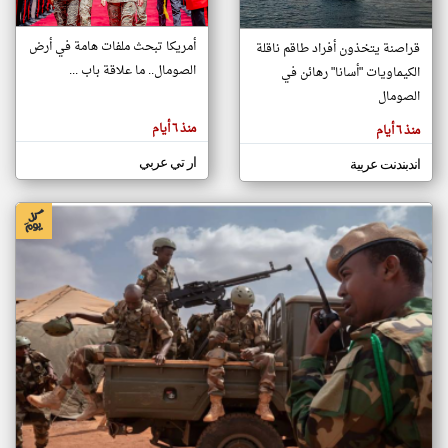
أمريكا تبحث ملفات هامة في أرض
قراصنة يتخذون أفراد طاقم ناقلة
klyoum.com
الصومال.. ما علاقة باب ...
الكيماويات "أسانا" رهائن في
تغيير الدولة
تعبر
الصومال
مصادر الأخبار من الصومال
المقالات
الموجوده
اخبار الصومال على مدار الساعة
هنا عن
منذ ٦ أيام
منذ ٦ أيام
وجهة
نظر
أهم اخبار الصومال العاجلة والمباشرة
كاتبيها.
ار تي عربي
اندبندنت عربية