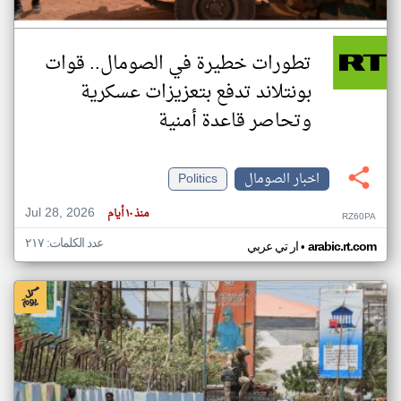
تطورات خطيرة في الصومال.. قوات
بونتلاند تدفع بتعزيزات عسكرية
وتحاصر قاعدة أمنية
اخبار الصومال
Politics
Jul 28, 2026
منذ ١٠ أيام
RZ60PA
عدد الكلمات: ٢١٧
•
arabic.rt.com
ار تي عربي