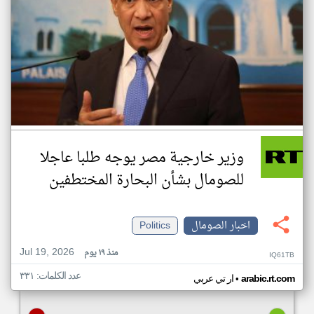
وزير خارجية مصر يوجه طلبا عاجلا
للصومال بشأن البحارة المختطفين
اخبار الصومال
Politics
Jul 19, 2026
منذ ١٩ يوم
IQ61TB
عدد الكلمات: ٣٣١
•
arabic.rt.com
ار تي عربي