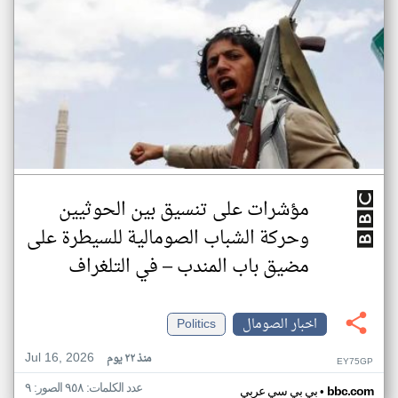
مؤشرات على تنسيق بين الحوثيين
وحركة الشباب الصومالية للسيطرة على
مضيق باب المندب – في التلغراف
اخبار الصومال
Politics
Jul 16, 2026
منذ ٢٢ يوم
EY75GP
عدد الكلمات: ٩٥٨ الصور: ٩
•
bbc.com
بي بي سي عربي