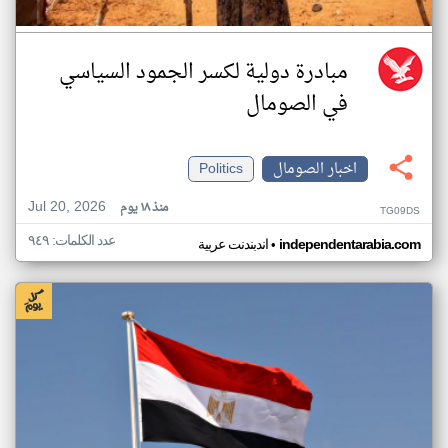
مبادرة دولية لكسر الجمود السياسي
في الصومال
اخبار الصومال
Politics
Jul 20, 2026
منذ ١٨ يوم
TG09DS
عدد الكلمات: ٩٤٩
•
independentarabia.com
اندبندنت عربية