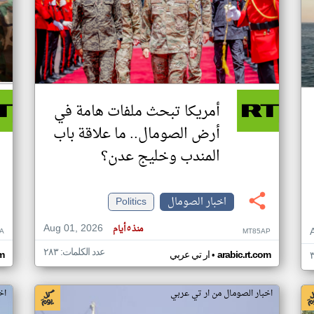
أمريكا تبحث ملفات هامة في
أرض الصومال.. ما علاقة باب
المندب وخليج عدن؟
اخبار الصومال
Politics
Aug 01, 2026
منذ ٥ أيام
A
MT85AP
عدد الكلمات: ٢٨٣
•
arabic.rt.com
ار تي عربي
om
اخبار الصومال من ار تي عربي
اخ