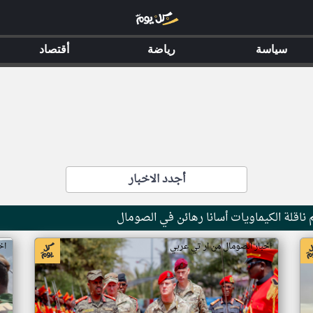
سياسة
رياضة
أقتصاد
أجدد الاخبار
ناقلة الكيماويات أسانا رهائن في الصومال
اخبار الصومال من ار تي عربي
اخ