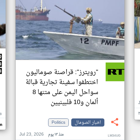
"رويترز": قراصنة صوماليون
اختطفوا سفينة تجارية قبالة
سواحل اليمن على متنها 8
ألمان و10 فلبينيين
B
اخبار الصومال
Politics
m
Jul 23, 2026
منذ ١٣ يوم
LM34UG