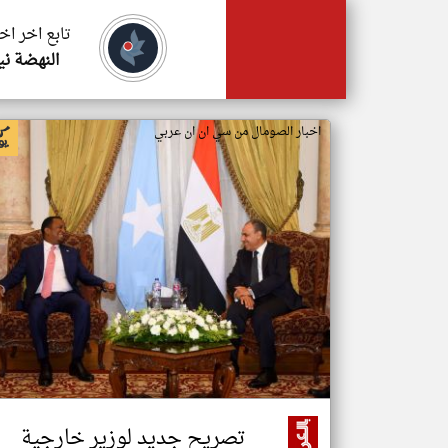
تابع اخر اخ
النهضة ني
اخبار الصومال من سي ان ان عربي
تصريح جديد لوزير خارجية