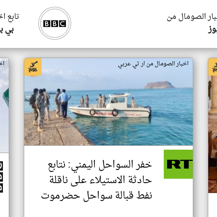
بار الصومال من
تابع ا
وز
بي ب
اخبار الصومال من ار تي عربي
اخ
خفر السواحل اليمني: نتابع
حادثة الاستيلاء على ناقلة
نفط قبالة سواحل حضرموت