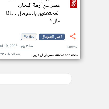
مصر عن أزمة البحارة
المختطفين بالصومال.. ماذا
قال؟
اخبار الصومال
Politics
Jul 19, 2026
منذ ١٨ يوم
NR49KM
عدد الكلمات: ٢٢٣
•
arabic.cnn.com
سي ان ان عربي