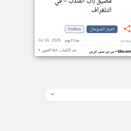
مضيق باب المندب – في
التلغراف
اخبار الصومال
Politics
Jul 16, 2026
منذ ٢١ يوم
EY75G
عدد الكلمات: ٩٥٨ الصور: ٩
•
bbc.co
بي بي سي عربي