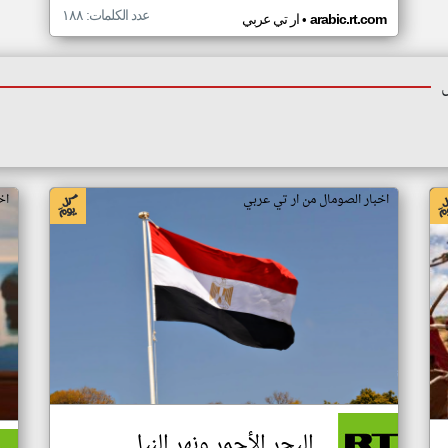
عدد الكلمات: ١٨٨
•
arabic.rt.com
ار تي عربي
اخبار الصومال من ار تي عربي
اخ
البحر الأحمر ونهر النيل..