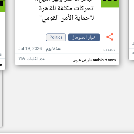
تحركات مكثفة للقاهرة
لـ"حماية الأمن القومي"
اخبار الصومال
Politics
Jul 19, 2026
منذ ١٨ يوم
EY14CV
B
عدد الكلمات: ٣٥٩
•
arabic.rt.com
ار تي عربي
om