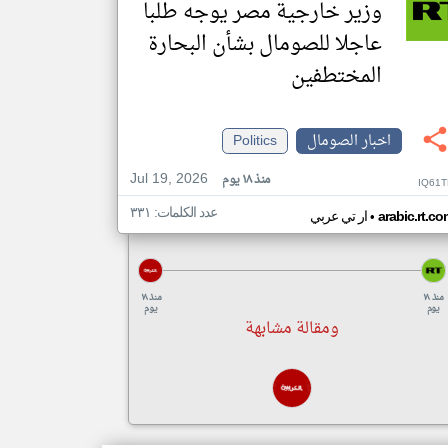
وزير خارجية مصر يوجه طلبا
عاجلا للصومال بشأن البحارة
المختطفين
اخبار الصومال
Politics
Jul 19, 2026
منذ ١٨ يوم
IQ61T
عدد الكلمات: ٣٣١
•
arabic.rt.c
ار تي عربي
منذ ١٨
منذ ١٨
يوم
يوم
ومقالة مشابهة