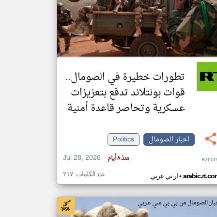
klyoum.com
تغيير الدولة
مصادر الأخبار من الصومال
اخبار الصومال على مدار الساعة
تطورات خطيرة في الصومال..
أهم اخبار الصومال العاجلة والمباشرة
قوات بونتلاند تدفع بتعزيزات
عسكرية وتحاصر قاعدة أمنية
اخبار الصومال
Politics
Jul 28, 2026
منذ ٨ أيام
RZ60P
عدد الكلمات: ٢١٧
•
arabic.rt.c
ار تي عربي
بار الصومال من بي بي سي عربي