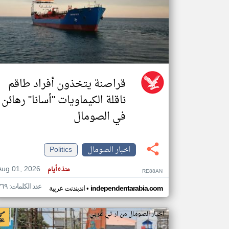
تعبر
المقالات
الموجوده
هنا عن
وجهة
نظر
قراصنة يتخذون أفراد طاقم
كاتبيها.
ناقلة الكيماويات "أسانا" رهائن
في الصومال
اخبار الصومال
Politics
Aug 01, 2026
منذ ٥ أيام
RE88AN
عدد الكلمات: ٣٦٩
•
independentarabia.com
اندبندنت عربية
اخبار الصومال من ار تي عربي