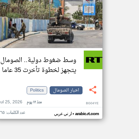
وسط ضغوط دولية.. الصومال
يتجهز لخطوة تأخرت 35 عاما
اخبار الصومال
Politics
Jul 25, 2026
منذ ١٢ يوم
BG04YE
عدد الكلمات: ٣٦٥
•
arabic.rt.com
ار تي عربي