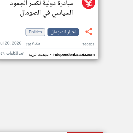
مبادرة دولية لكسر الجمود
السياسي في الصومال
اخبار الصومال
Politics
Jul 20, 2026
منذ ١٦ يوم
TG09DS
عدد الكلمات: ٩٤٩
•
independentarabia.com
اندبندنت عربية