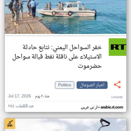
خفر السواحل اليمني: نتابع حادثة
الاستيلاء على ناقلة نفط قبالة سواحل
حضرموت
اخبار الصومال
Politics
Jul 17, 2026
منذ ٢٠ يوم
LP44HE
عدد الكلمات: ٢٤٤
•
arabic.rt.com
ار تي عربي