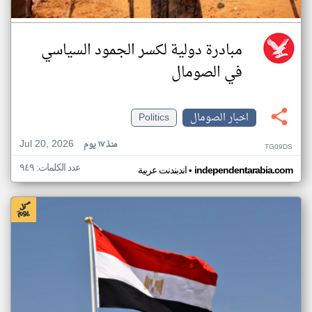
مبادرة دولية لكسر الجمود السياسي
في الصومال
اخبار الصومال
Politics
Jul 20, 2026
منذ ١٧ يوم
TG09DS
عدد الكلمات: ٩٤٩
•
independentarabia.com
اندبندنت عربية