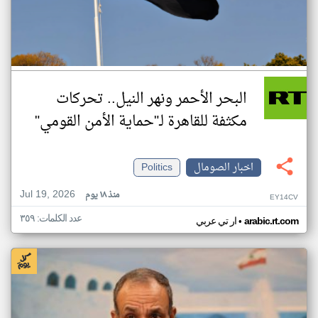
البحر الأحمر ونهر النيل.. تحركات
مكثفة للقاهرة لـ"حماية الأمن القومي"
اخبار الصومال
Politics
Jul 19, 2026
منذ ١٨ يوم
EY14CV
عدد الكلمات: ٣٥٩
•
arabic.rt.com
ار تي عربي