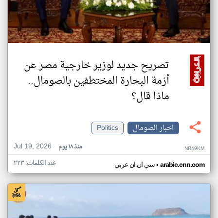
تصريح جديد لوزير خارجية مصر عن
أزمة البحارة المختطفين بالصومال..
ماذا قال؟
اخبار الصومال
Politics
Jul 19, 2026
منذ ١٨ يوم
NR49KM
عدد الكلمات: ٢٢٣
•
arabic.cnn.com
سي ان ان عربي