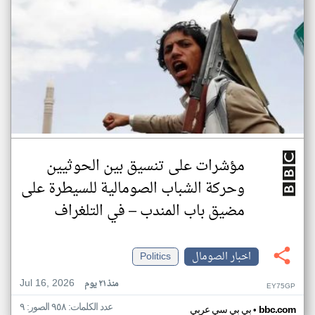
مؤشرات على تنسيق بين الحوثيين
وحركة الشباب الصومالية للسيطرة على
مضيق باب المندب – في التلغراف
اخبار الصومال
Politics
Jul 16, 2026
منذ ٢١ يوم
EY75GP
عدد الكلمات: ٩٥٨ الصور: ٩
•
bbc.com
بي بي سي عربي