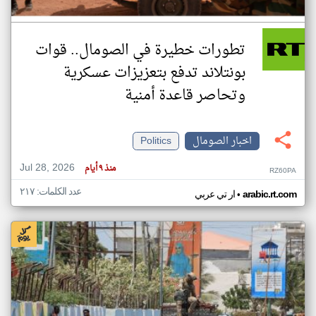
تطورات خطيرة في الصومال.. قوات
بونتلاند تدفع بتعزيزات عسكرية
وتحاصر قاعدة أمنية
اخبار الصومال
Politics
Jul 28, 2026
منذ ٩ أيام
RZ60PA
عدد الكلمات: ٢١٧
•
arabic.rt.com
ار تي عربي