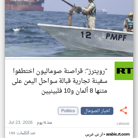
"رويترز": قراصنة صوماليون اختطفوا
سفينة تجارية قبالة سواحل اليمن على
متنها 8 ألمان و10 فلبينيين
اخبار الصومال
Politics
Jul 23, 2026
منذ ١٤ يوم
LM34UG
عدد الكلمات: ١٨٨
•
arabic.rt.com
ار تي عربي