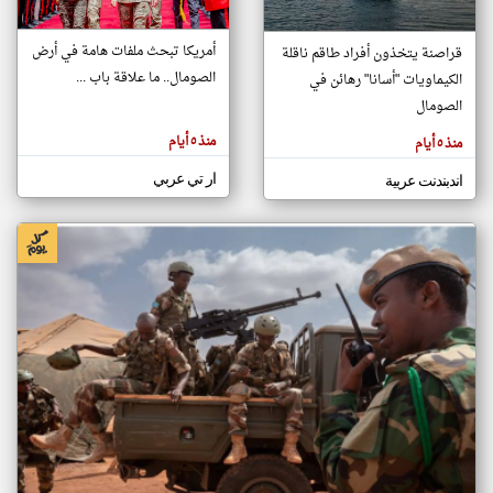
أمريكا تبحث ملفات هامة في أرض
قراصنة يتخذون أفراد طاقم ناقلة
klyoum.com
الصومال.. ما علاقة باب ...
الكيماويات "أسانا" رهائن في
تغيير الدولة
تعبر
الصومال
مصادر الأخبار من الصومال
المقالات
الموجوده
اخبار الصومال على مدار الساعة
هنا عن
منذ ٥ أيام
منذ ٥ أيام
وجهة
نظر
أهم اخبار الصومال العاجلة والمباشرة
كاتبيها.
ار تي عربي
اندبندنت عربية