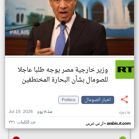
وزير خارجية مصر يوجه طلبا عاجلا
للصومال بشأن البحارة المختطفين
اخبار الصومال
Politics
Jul 19, 2026
منذ ١٨ يوم
IQ61TB
عدد الكلمات: ٣٣١
•
arabic.rt.com
ار تي عربي