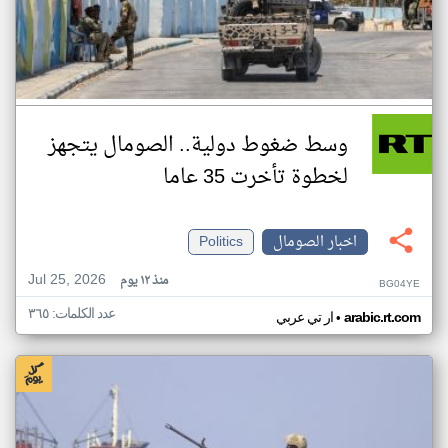
وسط ضغوط دولية.. الصومال يتجهز
لخطوة تأخرت 35 عاما
اخبار الصومال
Politics
Jul 25, 2026
منذ ١٢ يوم
BG04YE
عدد الكلمات: ٣٦٥
•
arabic.rt.com
ار تي عربي