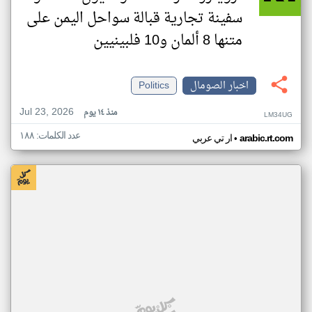
سفينة تجارية قبالة سواحل اليمن على
متنها 8 ألمان و10 فلبينيين
اخبار الصومال
Politics
Jul 23, 2026
منذ ١٤ يوم
LM34UG
عدد الكلمات: ١٨٨
•
arabic.rt.com
ار تي عربي