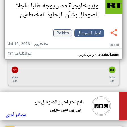
وزير خارجية مصر يوجه طلبا عاجلا
للصومال بشأن البحارة المختطفين
اخبار الصومال
Politics
Jul 19, 2026
منذ ١٨ يوم
IQ61TB
عدد الكلمات: ٣٣١
•
arabic.rt.com
ار تي عربي
منذ ١٨
منذ ١٨
يوم
يوم
تابع اخر اخبار الصومال من
بي بي سي عربي
مصادر أخرى