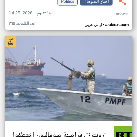
اخبار الصومال
Politics
Jul 25, 2026
منذ ١٢ يوم
BG04YE
عدد الكلمات: ٣٦٥
•
arabic.rt.com
ار تي عربي
"رويترز": قراصنة صوماليون اختطفوا