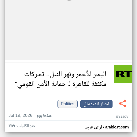
البحر الأحمر ونهر النيل.. تحركات
مكثفة للقاهرة لـ"حماية الأمن القومي"
اخبار الصومال
Politics
Jul 19, 2026
منذ ١٨ يوم
EY14CV
عدد الكلمات: ٣٥٩
•
arabic.rt.com
ار تي عربي