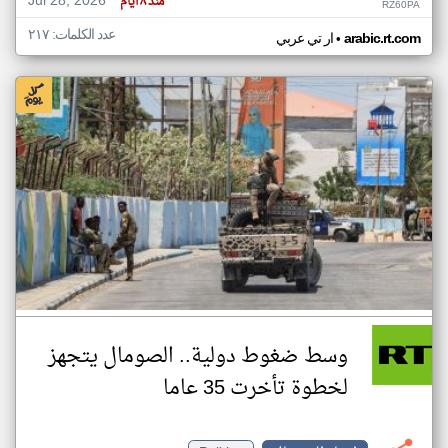
Jul 28, 2026
منذ ٨ أيام
RZ60PA
عدد الكلمات: ٢١٧
•
arabic.rt.com
ار تي عربي
وسط ضغوط دولية.. الصومال يتجهز
لخطوة تأخرت 35 عاما