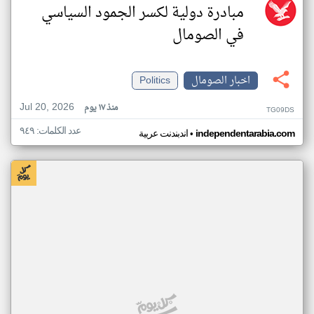
مبادرة دولية لكسر الجمود السياسي
في الصومال
اخبار الصومال
Politics
Jul 20, 2026
منذ ١٧ يوم
TG09DS
عدد الكلمات: ٩٤٩
•
independentarabia.com
اندبندنت عربية