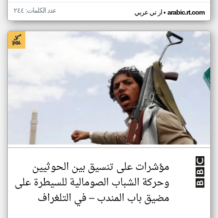
عدد الكلمات: ٢٤٤
•
arabic.rt.com
ار تي عربي
مؤشرات على تنسيق بين الحوثيين
وحركة الشباب الصومالية للسيطرة على
مضيق باب المندب – في التلغراف