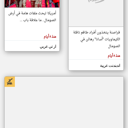
أمريكا تبحث ملفات هامة في أرض
klyoum.com
الصومال.. ما علاقة باب ...
تغيير الدولة
تعبر
مصادر الأخبار من الصومال
المقالات
قراصنة يتخذون أفراد طاقم ناقلة
الموجوده
اخبار الصومال على مدار الساعة
هنا عن
منذ ٥ أيام
الكيماويات "أسانا" رهائن في
وجهة
نظر
أهم اخبار الصومال العاجلة والمباشرة
الصومال
كاتبيها.
ار تي عربي
منذ ٥ أيام
اندبندنت عربية