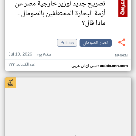
تصريح جديد لوزير خارجية مصر عن
أزمة البحارة المختطفين بالصومال..
ماذا قال؟
اخبار الصومال
Politics
Jul 19, 2026
منذ ١٨ يوم
NR49KM
عدد الكلمات: ٢٢٣
•
arabic.cnn.com
سي ان ان عربي