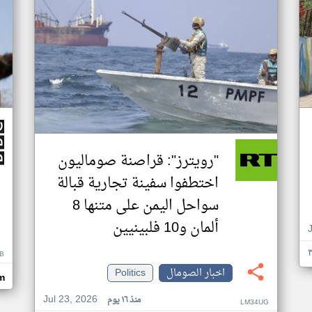
"رويترز": قراصنة صوماليون
اختطفوا سفينة تجارية قبالة
سواحل اليمن على متنها 8
ألمان و10 فلبينيين
B
اخبار الصومال
Politics
m
Jul 23, 2026
منذ ١٦ يوم
LM34UG