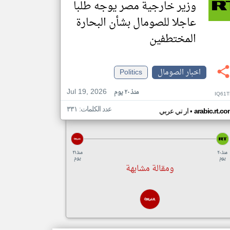
وزير خارجية مصر يوجه طلبا
عاجلا للصومال بشأن البحارة
المختطفين
اخبار الصومال
Politics
Jul 19, 2026
منذ ٢٠ يوم
IQ61T
عدد الكلمات: ٣٣١
•
arabic.rt.c
ار تي عربي
منذ ٢٠
منذ ٢١
يوم
يوم
ومقالة مشابهة