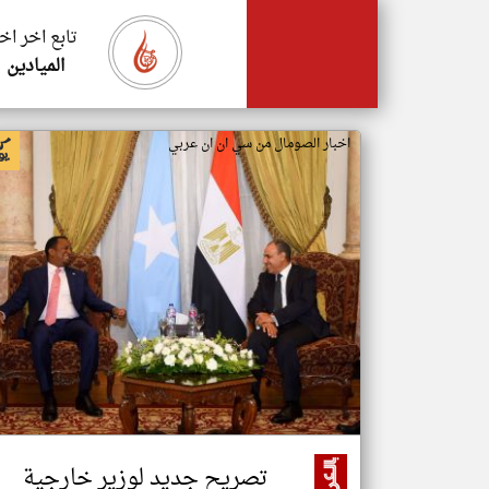
تابع اخر اخ
الميادين
اخبار الصومال من سي ان ان عربي
تصريح جديد لوزير خارجية