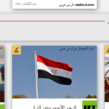
عدد الكلمات: ١٨٨
•
arabic.rt.com
ار تي عربي
اخبار الصومال من ار تي عربي
اخ
البحر الأحمر ونهر النيل..