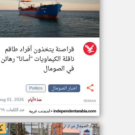
تعبر
المقالات
الموجوده
هنا عن
وجهة
نظر
قراصنة يتخذون أفراد طاقم
كاتبيها.
ناقلة الكيماويات "أسانا" رهائن
في الصومال
اخبار الصومال
Politics
Aug 01, 2026
منذ ٧ أيام
RE88AN
عدد الكلمات: ٣٦٩
•
independentarabia.com
اندبندنت عربية
اخبار الصومال من ار تي عربي