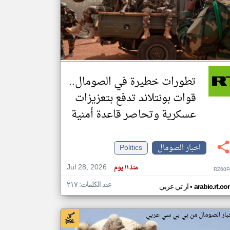
klyoum.com
تغيير الدولة
مصادر الأخبار من الصومال
اخبار الصومال على مدار الساعة
تطورات خطيرة في الصومال..
أهم اخبار الصومال العاجلة والمباشرة
قوات بونتلاند تدفع بتعزيزات
عسكرية وتحاصر قاعدة أمنية
اخبار الصومال
Politics
Jul 28, 2026
منذ ١١ يوم
RZ60P
عدد الكلمات: ٢١٧
•
arabic.rt.c
ار تي عربي
بار الصومال من بي بي سي عربي