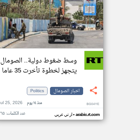
وسط ضغوط دولية.. الصومال
يتجهز لخطوة تأخرت 35 عاما
اخبار الصومال
Politics
Jul 25, 2026
منذ ١٤ يوم
BG04YE
عدد الكلمات: ٣٦٥
•
arabic.rt.com
ار تي عربي