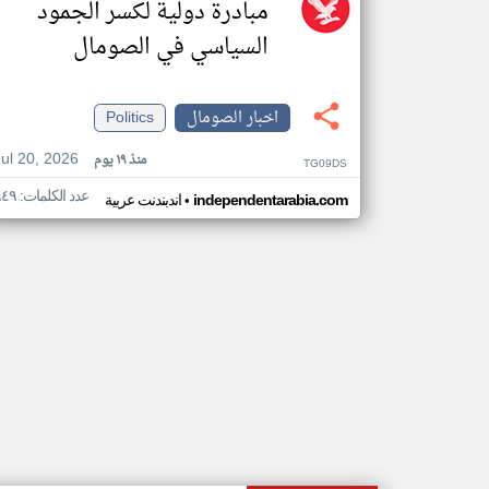
مبادرة دولية لكسر الجمود
السياسي في الصومال
اخبار الصومال
Politics
Jul 20, 2026
منذ ١٩ يوم
TG09DS
عدد الكلمات: ٩٤٩
•
independentarabia.com
اندبندنت عربية