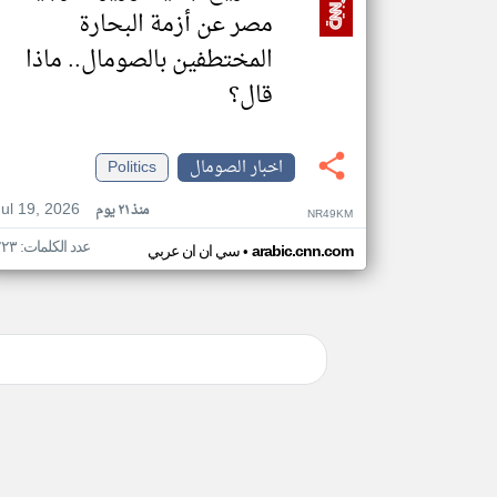
مصر عن أزمة البحارة
المختطفين بالصومال.. ماذا
قال؟
اخبار الصومال
Politics
Jul 19, 2026
منذ ٢١ يوم
NR49KM
عدد الكلمات: ٢٢٣
•
arabic.cnn.com
سي ان ان عربي