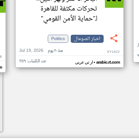
تحركات مكثفة للقاهرة
لـ"حماية الأمن القومي"
اخبار الصومال
Politics
Jul 19, 2026
منذ ٢٠ يوم
EY14CV
B
عدد الكلمات: ٣٥٩
•
arabic.rt.com
ار تي عربي
om