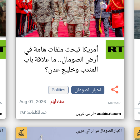
أمريكا تبحث ملفات هامة في
أرض الصومال.. ما علاقة باب
المندب وخليج عدن؟
اخبار الصومال
Politics
Aug 01, 2026
منذ ٧ أيام
A
MT85AP
عدد الكلمات: ٢٨٣
•
arabic.rt.com
ار تي عربي
om
اخبار الصومال من ار تي عربي
اخ