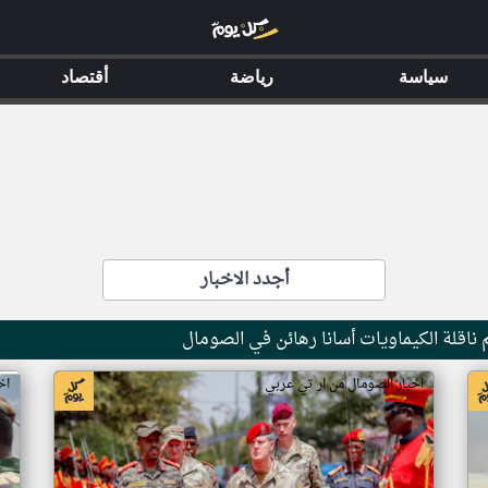
سياسة
رياضة
أقتصاد
أجدد الاخبار
ناقلة الكيماويات أسانا رهائن في الصومال
اخبار الصومال من ار تي عربي
اخ