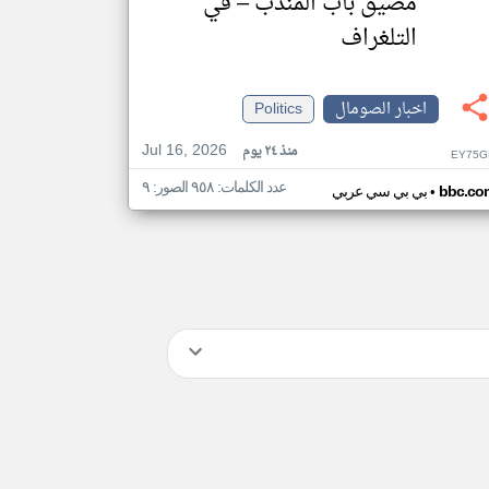
مضيق باب المندب – في
التلغراف
اخبار الصومال
Politics
Jul 16, 2026
منذ ٢٤ يوم
EY75G
عدد الكلمات: ٩٥٨ الصور: ٩
•
bbc.co
بي بي سي عربي