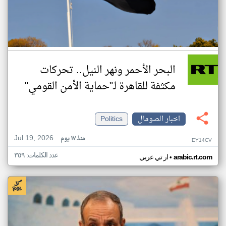
البحر الأحمر ونهر النيل.. تحركات
مكثفة للقاهرة لـ"حماية الأمن القومي"
اخبار الصومال
Politics
Jul 19, 2026
منذ ١٧ يوم
EY14CV
عدد الكلمات: ٣٥٩
•
arabic.rt.com
ار تي عربي