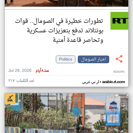
تطورات خطيرة في الصومال.. قوات
بونتلاند تدفع بتعزيزات عسكرية
وتحاصر قاعدة أمنية
اخبار الصومال
Politics
Jul 28, 2026
منذ ٨ أيام
RZ60PA
عدد الكلمات: ٢١٧
•
arabic.rt.com
ار تي عربي