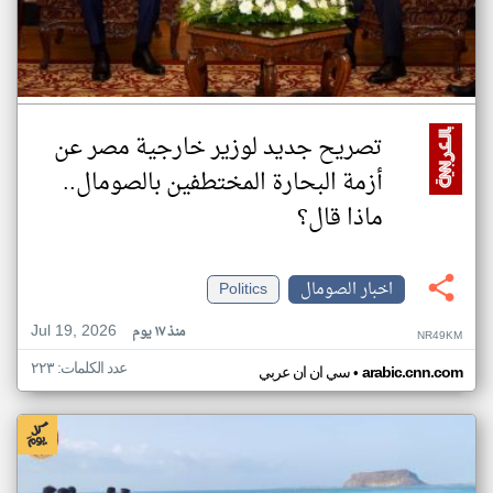
تصريح جديد لوزير خارجية مصر عن
أزمة البحارة المختطفين بالصومال..
ماذا قال؟
اخبار الصومال
Politics
Jul 19, 2026
منذ ١٧ يوم
NR49KM
عدد الكلمات: ٢٢٣
•
arabic.cnn.com
سي ان ان عربي