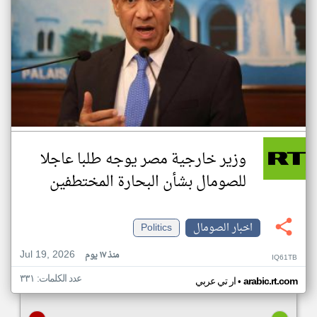
وزير خارجية مصر يوجه طلبا عاجلا
للصومال بشأن البحارة المختطفين
اخبار الصومال
Politics
Jul 19, 2026
منذ ١٧ يوم
IQ61TB
عدد الكلمات: ٣٣١
•
arabic.rt.com
ار تي عربي