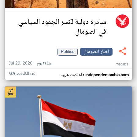
مبادرة دولية لكسر الجمود السياسي
في الصومال
اخبار الصومال
Politics
Jul 20, 2026
منذ ١٦ يوم
TG09DS
عدد الكلمات: ٩٤٩
•
independentarabia.com
اندبندنت عربية