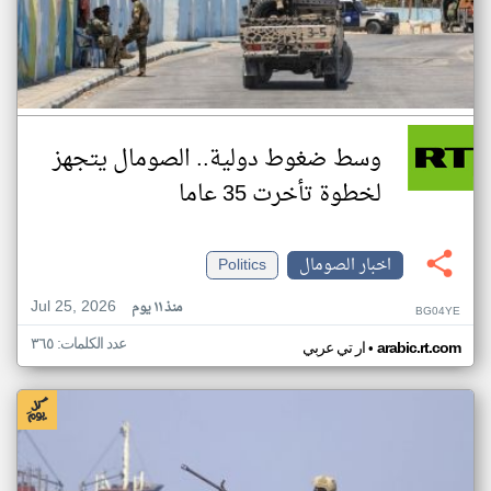
وسط ضغوط دولية.. الصومال يتجهز
لخطوة تأخرت 35 عاما
اخبار الصومال
Politics
Jul 25, 2026
منذ ١١ يوم
BG04YE
عدد الكلمات: ٣٦٥
•
arabic.rt.com
ار تي عربي