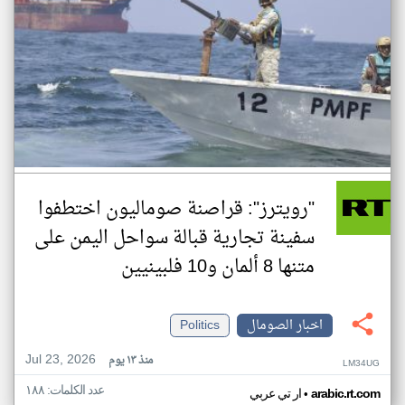
"رويترز": قراصنة صوماليون اختطفوا
سفينة تجارية قبالة سواحل اليمن على
متنها 8 ألمان و10 فلبينيين
اخبار الصومال
Politics
Jul 23, 2026
منذ ١٣ يوم
LM34UG
عدد الكلمات: ١٨٨
•
arabic.rt.com
ار تي عربي