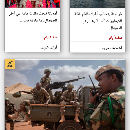
أمريكا تبحث ملفات هامة في أرض
قراصنة يتخذون أفراد طاقم ناقلة
klyoum.com
الصومال.. ما علاقة باب ...
الكيماويات "أسانا" رهائن في
تغيير الدولة
تعبر
الصومال
مصادر الأخبار من الصومال
المقالات
الموجوده
اخبار الصومال على مدار الساعة
هنا عن
منذ ٤ أيام
منذ ٤ أيام
وجهة
نظر
أهم اخبار الصومال العاجلة والمباشرة
كاتبيها.
ار تي عربي
اندبندنت عربية