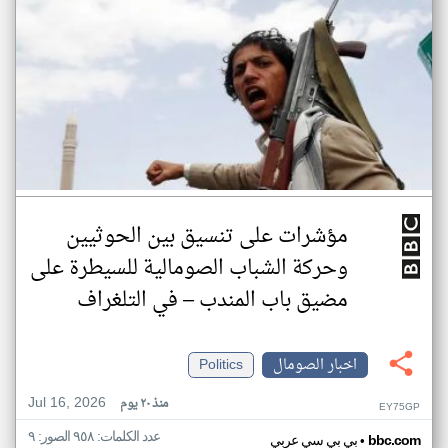
مؤشرات على تنسيق بين الحوثيين
وحركة الشباب الصومالية للسيطرة على
مضيق باب المندب – في التلغراف
اخبار الصومال
Politics
Jul 16, 2026
منذ ٢٠ يوم
EY75GP
عدد الكلمات: ٩٥٨ الصور: ٩
•
bbc.com
بي بي سي عربي