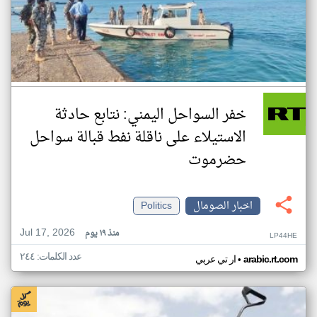
خفر السواحل اليمني: نتابع حادثة
الاستيلاء على ناقلة نفط قبالة سواحل
حضرموت
اخبار الصومال
Politics
Jul 17, 2026
منذ ١٩ يوم
LP44HE
عدد الكلمات: ٢٤٤
•
arabic.rt.com
ار تي عربي