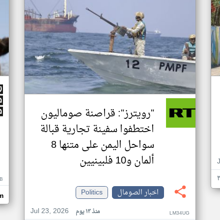
"رويترز": قراصنة صوماليون
اختطفوا سفينة تجارية قبالة
سواحل اليمن على متنها 8
ألمان و10 فلبينيين
B
اخبار الصومال
Politics
m
Jul 23, 2026
منذ ١٣ يوم
LM34UG