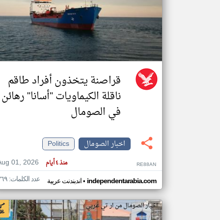
تعبر
المقالات
الموجوده
هنا عن
وجهة
نظر
قراصنة يتخذون أفراد طاقم
كاتبيها.
ناقلة الكيماويات "أسانا" رهائن
في الصومال
اخبار الصومال
Politics
Aug 01, 2026
منذ ٤ أيام
RE88AN
عدد الكلمات: ٣٦٩
•
independentarabia.com
اندبندنت عربية
اخبار الصومال من ار تي عربي