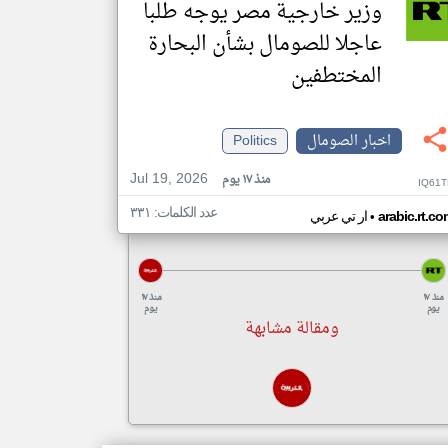
وزير خارجية مصر يوجه طلبا
عاجلا للصومال بشأن البحارة
المختطفين
اخبار الصومال
Politics
Jul 19, 2026
منذ ١٧ يوم
IQ61T
عدد الكلمات: ٣٣١
•
arabic.rt.c
ار تي عربي
منذ ١٧
منذ ١٧
يوم
يوم
ومقالة مشابهة