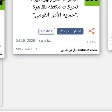
تحركات مكثفة للقاهرة
لـ"حماية الأمن القومي"
اخبار الصومال
Politics
Jul 19, 2026
منذ ١٧ يوم
EY14CV
B
عدد الكلمات: ٣٥٩
•
arabic.rt.com
ار تي عربي
om