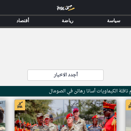
سياسة
رياضة
أقتصاد
أجدد الاخبار
ناقلة الكيماويات أسانا رهائن في الصومال
اخبار الصومال من ار تي عربي
اخ