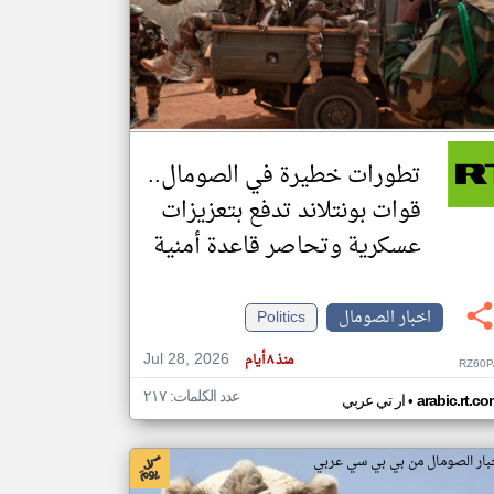
klyoum.com
تغيير الدولة
مصادر الأخبار من الصومال
اخبار الصومال على مدار الساعة
تطورات خطيرة في الصومال..
أهم اخبار الصومال العاجلة والمباشرة
قوات بونتلاند تدفع بتعزيزات
عسكرية وتحاصر قاعدة أمنية
اخبار الصومال
Politics
Jul 28, 2026
منذ ٨ أيام
RZ60P
عدد الكلمات: ٢١٧
•
arabic.rt.c
ار تي عربي
بار الصومال من بي بي سي عربي