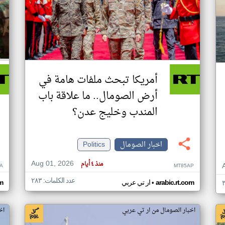
أمريكا تبحث ملفات هامة في
أرض الصومال.. ما علاقة باب
المندب وخليج عدن؟
اخبار الصومال
Politics
Aug 01, 2026
منذ ٤ أيام
A
MT85AP
عدد الكلمات: ٢٨٣
•
arabic.rt.com
ار تي عربي
om
اخبار الصومال من ار تي عربي
اخ