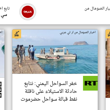
بار الصومال من
تابع ا
سي ا
اخبار الصومال من ار تي عربي
اخ
خفر السواحل اليمني: نتابع
حادثة الاستيلاء على ناقلة
نفط قبالة سواحل حضرموت