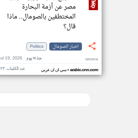
مصر عن أزمة البحارة
المختطفين بالصومال.. ماذا
قال؟
اخبار الصومال
Politics
Jul 19, 2026
منذ ١٧ يوم
NR49KM
عدد الكلمات: ٢٢٣
•
arabic.cnn.com
سي ان ان عربي