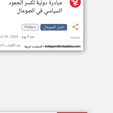
مبادرة دولية لكسر الجمود
السياسي في الصومال
اخبار الصومال
Politics
Jul 20, 2026
منذ ١٦ يوم
TG09DS
عدد الكلمات: ٩٤٩
•
independentarabia.com
اندبندنت عربية