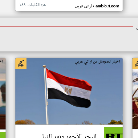
عدد الكلمات: ١٨٨
•
arabic.rt.com
ار تي عربي
اخبار الصومال من ار تي عربي
اخ
البحر الأحمر ونهر النيل..