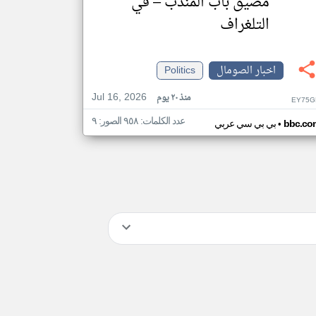
مضيق باب المندب – في
التلغراف
اخبار الصومال
Politics
Jul 16, 2026
منذ ٢٠ يوم
EY75G
عدد الكلمات: ٩٥٨ الصور: ٩
•
bbc.co
بي بي سي عربي