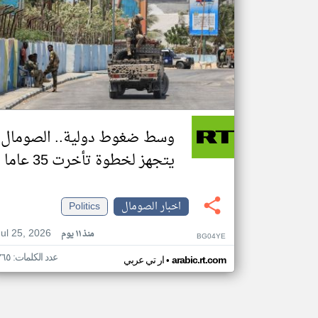
وسط ضغوط دولية.. الصومال
يتجهز لخطوة تأخرت 35 عاما
اخبار الصومال
Politics
Jul 25, 2026
منذ ١١ يوم
BG04YE
عدد الكلمات: ٣٦٥
•
arabic.rt.com
ار تي عربي