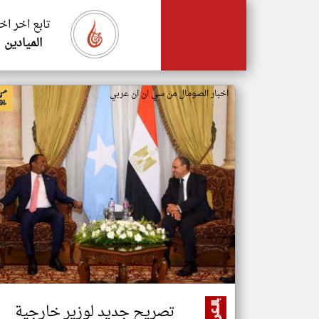
تابع اخر اخ
الميادين
اخبار الصومال من سي ان ان عربي
تصريح جديد لوزير خارجية