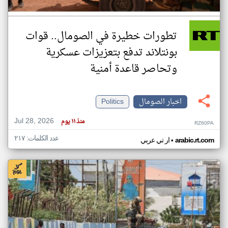
تطورات خطيرة في الصومال.. قوات
بونتلاند تدفع بتعزيزات عسكرية
وتحاصر قاعدة أمنية
اخبار الصومال
Politics
Jul 28, 2026
منذ ١١ يوم
RZ60PA
عدد الكلمات: ٢١٧
•
arabic.rt.com
ار تي عربي