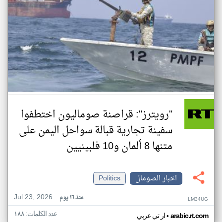
"رويترز": قراصنة صوماليون اختطفوا
سفينة تجارية قبالة سواحل اليمن على
متنها 8 ألمان و10 فلبينيين
اخبار الصومال
Politics
Jul 23, 2026
منذ ١٦ يوم
LM34UG
عدد الكلمات: ١٨٨
•
arabic.rt.com
ار تي عربي