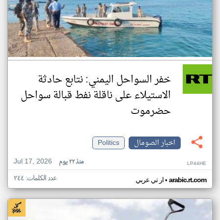
خفر السواحل اليمني: نتابع حادثة
الاستيلاء على ناقلة نفط قبالة سواحل
حضرموت
اخبار الصومال
Politics
Jul 17, 2026
منذ ٢٢ يوم
LP44HE
عدد الكلمات: ٢٤٤
•
arabic.rt.com
ار تي عربي