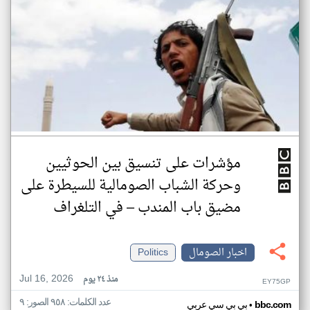
مؤشرات على تنسيق بين الحوثيين
وحركة الشباب الصومالية للسيطرة على
مضيق باب المندب – في التلغراف
اخبار الصومال
Politics
Jul 16, 2026
منذ ٢٤ يوم
EY75GP
عدد الكلمات: ٩٥٨ الصور: ٩
•
bbc.com
بي بي سي عربي