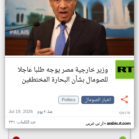
وزير خارجية مصر يوجه طلبا عاجلا
للصومال بشأن البحارة المختطفين
اخبار الصومال
Politics
Jul 19, 2026
منذ ٢٠ يوم
IQ61TB
عدد الكلمات: ٣٣١
•
arabic.rt.com
ار تي عربي