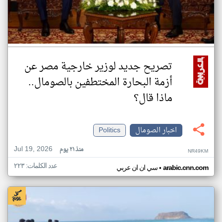
تصريح جديد لوزير خارجية مصر عن
أزمة البحارة المختطفين بالصومال..
ماذا قال؟
اخبار الصومال
Politics
Jul 19, 2026
منذ ٢١ يوم
NR49KM
عدد الكلمات: ٢٢٣
•
arabic.cnn.com
سي ان ان عربي