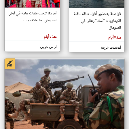
أمريكا تبحث ملفات هامة في أرض
قراصنة يتخذون أفراد طاقم ناقلة
klyoum.com
الصومال.. ما علاقة باب ...
الكيماويات "أسانا" رهائن في
تغيير الدولة
تعبر
الصومال
مصادر الأخبار من الصومال
المقالات
الموجوده
اخبار الصومال على مدار الساعة
هنا عن
منذ ٧ أيام
منذ ٧ أيام
وجهة
نظر
أهم اخبار الصومال العاجلة والمباشرة
كاتبيها.
ار تي عربي
اندبندنت عربية