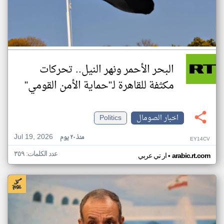
البحر الأحمر ونهر النيل.. تحركات
مكثفة للقاهرة لـ"حماية الأمن القومي"
اخبار الصومال
Politics
Jul 19, 2026
منذ ٢٠ يوم
EY14CV
عدد الكلمات: ٣٥٩
•
arabic.rt.com
ار تي عربي