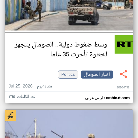
وسط ضغوط دولية.. الصومال يتجهز
لخطوة تأخرت 35 عاما
اخبار الصومال
Politics
Jul 25, 2026
منذ ١٤ يوم
BG04YE
عدد الكلمات: ٣٦٥
•
arabic.rt.com
ار تي عربي