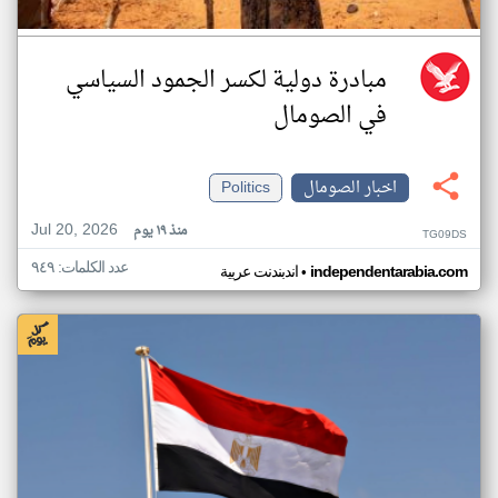
مبادرة دولية لكسر الجمود السياسي
في الصومال
اخبار الصومال
Politics
Jul 20, 2026
منذ ١٩ يوم
TG09DS
عدد الكلمات: ٩٤٩
•
independentarabia.com
اندبندنت عربية