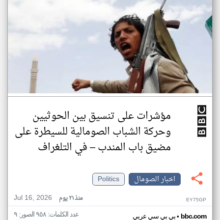
مؤشرات على تنسيق بين الحوثيين
وحركة الشباب الصومالية للسيطرة على
مضيق باب المندب – في التلغراف
اخبار الصومال
Politics
Jul 16, 2026
منذ ٢١ يوم
EY75GP
عدد الكلمات: ٩٥٨ الصور: ٩
•
bbc.com
بي بي سي عربي