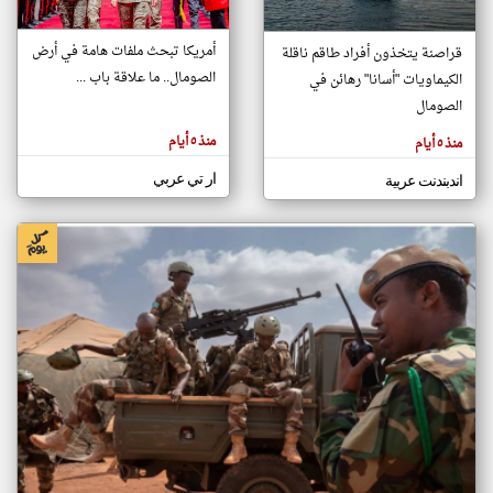
أمريكا تبحث ملفات هامة في أرض
قراصنة يتخذون أفراد طاقم ناقلة
klyoum.com
الصومال.. ما علاقة باب ...
الكيماويات "أسانا" رهائن في
تغيير الدولة
تعبر
الصومال
مصادر الأخبار من الصومال
المقالات
الموجوده
اخبار الصومال على مدار الساعة
هنا عن
منذ ٥ أيام
منذ ٥ أيام
وجهة
نظر
أهم اخبار الصومال العاجلة والمباشرة
كاتبيها.
ار تي عربي
اندبندنت عربية