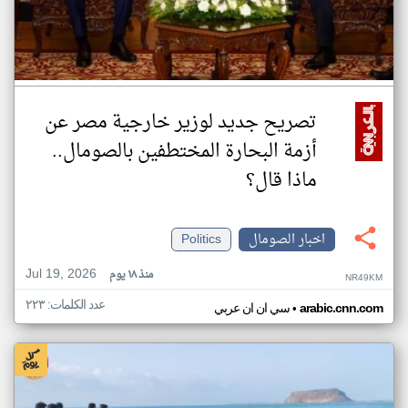
تصريح جديد لوزير خارجية مصر عن
أزمة البحارة المختطفين بالصومال..
ماذا قال؟
اخبار الصومال
Politics
Jul 19, 2026
منذ ١٨ يوم
NR49KM
عدد الكلمات: ٢٢٣
•
arabic.cnn.com
سي ان ان عربي