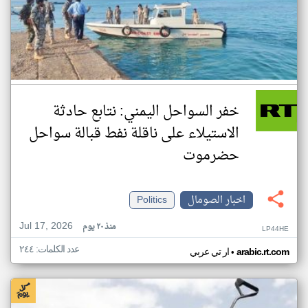
خفر السواحل اليمني: نتابع حادثة
الاستيلاء على ناقلة نفط قبالة سواحل
حضرموت
اخبار الصومال
Politics
Jul 17, 2026
منذ ٢٠ يوم
LP44HE
عدد الكلمات: ٢٤٤
•
arabic.rt.com
ار تي عربي