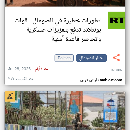
تطورات خطيرة في الصومال.. قوات
بونتلاند تدفع بتعزيزات عسكرية
وتحاصر قاعدة أمنية
اخبار الصومال
Politics
Jul 28, 2026
منذ ٩ أيام
RZ60PA
عدد الكلمات: ٢١٧
•
arabic.rt.com
ار تي عربي