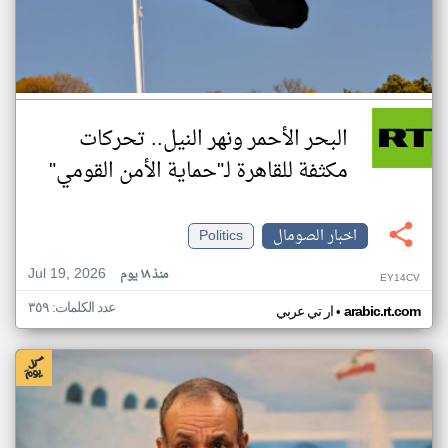
البحر الأحمر ونهر النيل.. تحركات
مكثفة للقاهرة لـ"حماية الأمن القومي"
اخبار الصومال
Politics
Jul 19, 2026
منذ ١٨ يوم
EY14CV
عدد الكلمات: ٣٥٩
•
arabic.rt.com
ار تي عربي