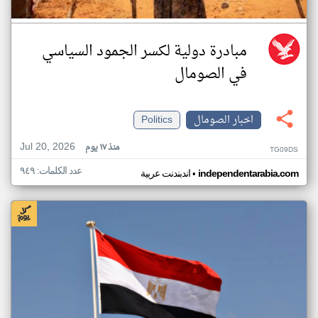
مبادرة دولية لكسر الجمود السياسي
في الصومال
اخبار الصومال
Politics
Jul 20, 2026
منذ ١٧ يوم
TG09DS
عدد الكلمات: ٩٤٩
•
independentarabia.com
اندبندنت عربية