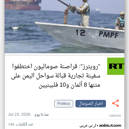
"رويترز": قراصنة صوماليون اختطفوا
سفينة تجارية قبالة سواحل اليمن على
متنها 8 ألمان و10 فلبينيين
اخبار الصومال
Politics
Jul 23, 2026
منذ ١٤ يوم
LM34UG
عدد الكلمات: ١٨٨
•
arabic.rt.com
ار تي عربي