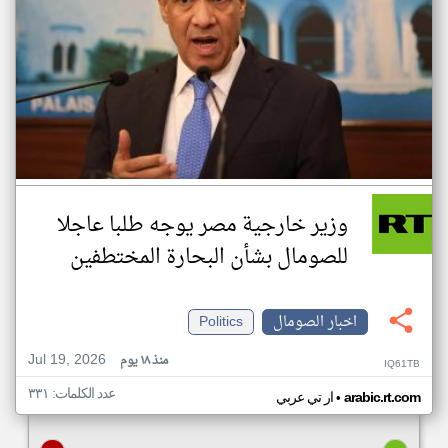
وزير خارجية مصر يوجه طلبا عاجلا
للصومال بشأن البحارة المختطفين
اخبار الصومال
Politics
Jul 19, 2026
منذ ١٨ يوم
IQ61TB
عدد الكلمات: ٣٣١
•
arabic.rt.com
ار تي عربي