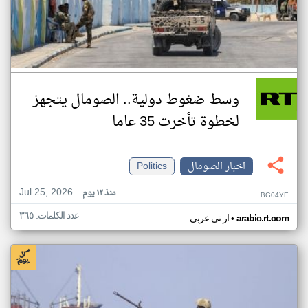
وسط ضغوط دولية.. الصومال يتجهز
لخطوة تأخرت 35 عاما
اخبار الصومال
Politics
Jul 25, 2026
منذ ١٢ يوم
BG04YE
عدد الكلمات: ٣٦٥
•
arabic.rt.com
ار تي عربي