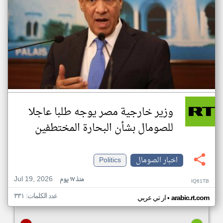
وزير خارجية مصر يوجه طلبا عاجلا
للصومال بشأن البحارة المختطفين
اخبار الصومال
Politics
Jul 19, 2026
منذ ١٧ يوم
IQ61TB
عدد الكلمات: ٣٣١
•
arabic.rt.com
ار تي عربي