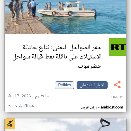
خفر السواحل اليمني: نتابع حادثة
الاستيلاء على ناقلة نفط قبالة سواحل
حضرموت
اخبار الصومال
Politics
Jul 17, 2026
منذ ١٩ يوم
LP44HE
عدد الكلمات: ٢٤٤
•
arabic.rt.com
ار تي عربي