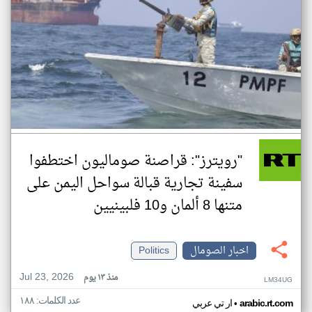
"رويترز": قراصنة صوماليون اختطفوا
سفينة تجارية قبالة سواحل اليمن على
متنها 8 ألمان و10 فلبينيين
اخبار الصومال
Politics
Jul 23, 2026
منذ ١٣ يوم
LM34UG
عدد الكلمات: ١٨٨
•
arabic.rt.com
ار تي عربي