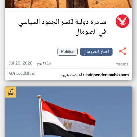
مبادرة دولية لكسر الجمود السياسي
في الصومال
اخبار الصومال
Politics
Jul 20, 2026
منذ ١٦ يوم
TG09DS
عدد الكلمات: ٩٤٩
•
independentarabia.com
اندبندنت عربية