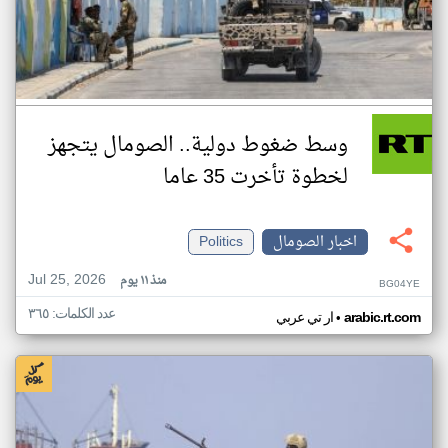
وسط ضغوط دولية.. الصومال يتجهز
لخطوة تأخرت 35 عاما
اخبار الصومال
Politics
Jul 25, 2026
منذ ١١ يوم
BG04YE
عدد الكلمات: ٣٦٥
•
arabic.rt.com
ار تي عربي