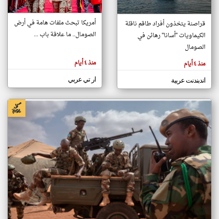
أمريكا تبحث ملفات هامة في أرض
قراصنة يتخذون أفراد طاقم ناقلة
klyoum.com
الصومال.. ما علاقة باب ...
الكيماويات "أسانا" رهائن في
تغيير الدولة
تعبر
الصومال
مصادر الأخبار من الصومال
المقالات
الموجوده
اخبار الصومال على مدار الساعة
هنا عن
منذ ٤ أيام
منذ ٤ أيام
وجهة
نظر
أهم اخبار الصومال العاجلة والمباشرة
كاتبيها.
ار تي عربي
اندبندنت عربية