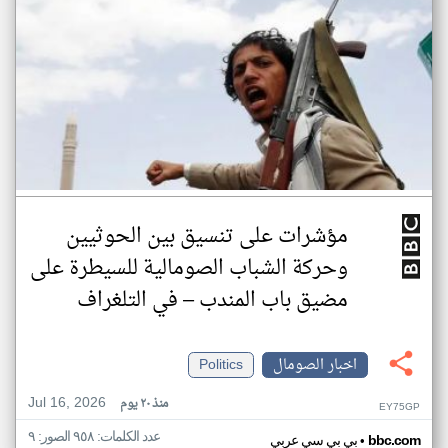
مؤشرات على تنسيق بين الحوثيين
وحركة الشباب الصومالية للسيطرة على
مضيق باب المندب – في التلغراف
اخبار الصومال
Politics
Jul 16, 2026
منذ ٢٠ يوم
EY75GP
عدد الكلمات: ٩٥٨ الصور: ٩
•
bbc.com
بي بي سي عربي