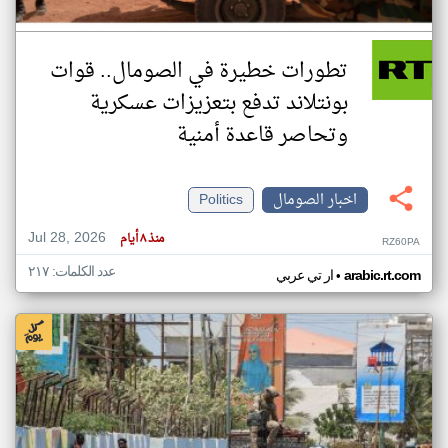
تطورات خطيرة في الصومال.. قوات
بونتلاند تدفع بتعزيزات عسكرية
وتحاصر قاعدة أمنية
اخبار الصومال
Politics
Jul 28, 2026
منذ ٨ أيام
RZ60PA
عدد الكلمات: ٢١٧
•
arabic.rt.com
ار تي عربي