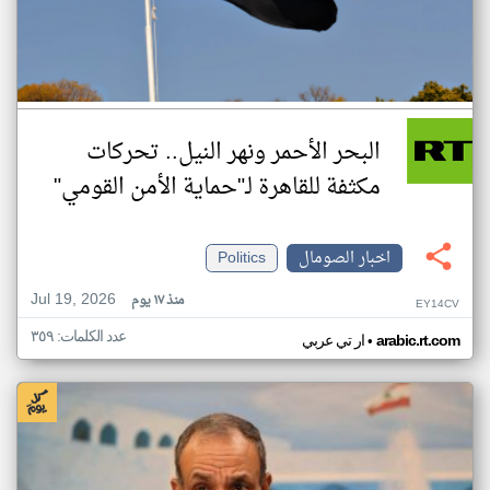
البحر الأحمر ونهر النيل.. تحركات
مكثفة للقاهرة لـ"حماية الأمن القومي"
اخبار الصومال
Politics
Jul 19, 2026
منذ ١٧ يوم
EY14CV
عدد الكلمات: ٣٥٩
•
arabic.rt.com
ار تي عربي