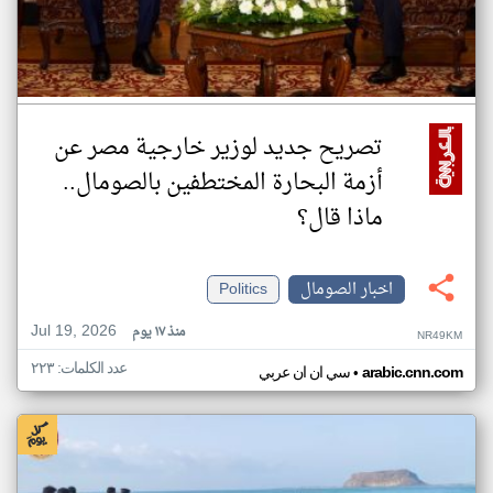
تصريح جديد لوزير خارجية مصر عن
أزمة البحارة المختطفين بالصومال..
ماذا قال؟
اخبار الصومال
Politics
Jul 19, 2026
منذ ١٧ يوم
NR49KM
عدد الكلمات: ٢٢٣
•
arabic.cnn.com
سي ان ان عربي