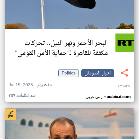
البحر الأحمر ونهر النيل.. تحركات
مكثفة للقاهرة لـ"حماية الأمن القومي"
اخبار الصومال
Politics
Jul 19, 2026
منذ ١٨ يوم
EY14CV
عدد الكلمات: ٣٥٩
•
arabic.rt.com
ار تي عربي