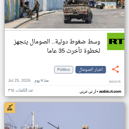
وسط ضغوط دولية.. الصومال يتجهز
لخطوة تأخرت 35 عاما
اخبار الصومال
Politics
Jul 25, 2026
منذ ١٢ يوم
BG04YE
عدد الكلمات: ٣٦٥
•
arabic.rt.com
ار تي عربي