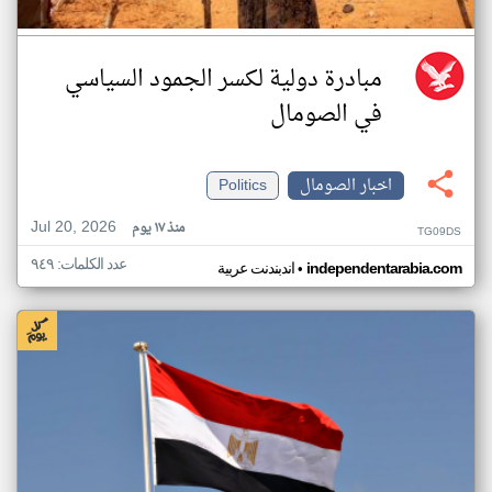
مبادرة دولية لكسر الجمود السياسي
في الصومال
اخبار الصومال
Politics
Jul 20, 2026
منذ ١٧ يوم
TG09DS
عدد الكلمات: ٩٤٩
•
independentarabia.com
اندبندنت عربية