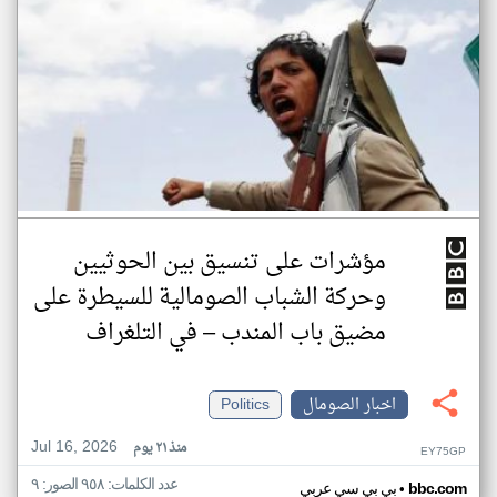
مؤشرات على تنسيق بين الحوثيين
وحركة الشباب الصومالية للسيطرة على
مضيق باب المندب – في التلغراف
اخبار الصومال
Politics
Jul 16, 2026
منذ ٢١ يوم
EY75GP
عدد الكلمات: ٩٥٨ الصور: ٩
•
bbc.com
بي بي سي عربي