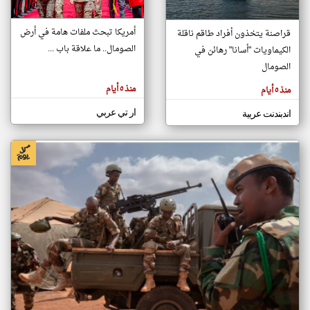
أمريكا تبحث ملفات هامة في أرض
قراصنة يتخذون أفراد طاقم ناقلة
klyoum.com
الصومال.. ما علاقة باب ...
الكيماويات "أسانا" رهائن في
تغيير الدولة
تعبر
الصومال
مصادر الأخبار من الصومال
المقالات
الموجوده
اخبار الصومال على مدار الساعة
هنا عن
منذ ٥ أيام
منذ ٥ أيام
وجهة
نظر
أهم اخبار الصومال العاجلة والمباشرة
كاتبيها.
ار تي عربي
اندبندنت عربية