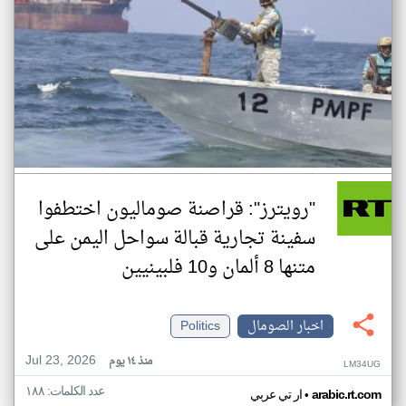
"رويترز": قراصنة صوماليون اختطفوا
سفينة تجارية قبالة سواحل اليمن على
متنها 8 ألمان و10 فلبينيين
اخبار الصومال
Politics
Jul 23, 2026
منذ ١٤ يوم
LM34UG
عدد الكلمات: ١٨٨
•
arabic.rt.com
ار تي عربي