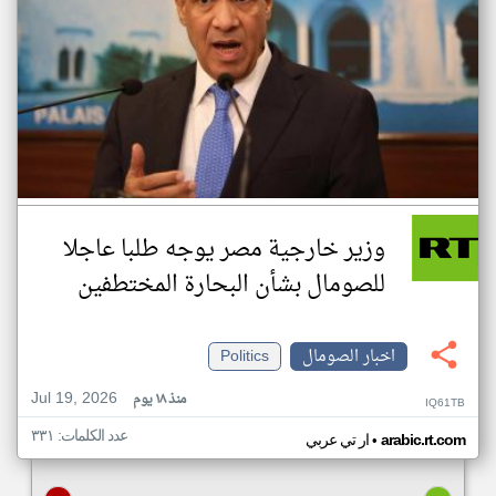
وزير خارجية مصر يوجه طلبا عاجلا
للصومال بشأن البحارة المختطفين
اخبار الصومال
Politics
Jul 19, 2026
منذ ١٨ يوم
IQ61TB
عدد الكلمات: ٣٣١
•
arabic.rt.com
ار تي عربي