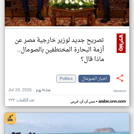
تصريح جديد لوزير خارجية مصر عن
أزمة البحارة المختطفين بالصومال..
ماذا قال؟
اخبار الصومال
Politics
Jul 19, 2026
منذ ١٨ يوم
NR49KM
عدد الكلمات: ٢٢٣
•
arabic.cnn.com
سي ان ان عربي