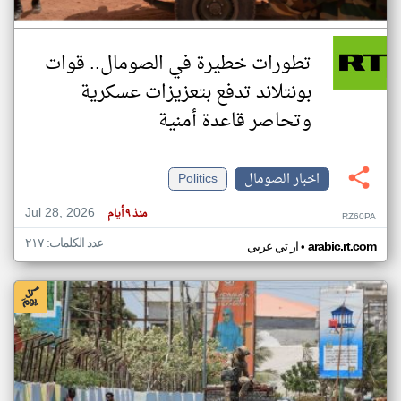
تطورات خطيرة في الصومال.. قوات
بونتلاند تدفع بتعزيزات عسكرية
وتحاصر قاعدة أمنية
اخبار الصومال
Politics
Jul 28, 2026
منذ ٩ أيام
RZ60PA
عدد الكلمات: ٢١٧
•
arabic.rt.com
ار تي عربي