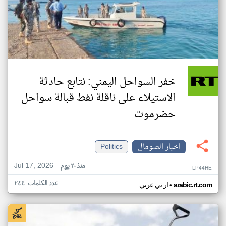
خفر السواحل اليمني: نتابع حادثة
الاستيلاء على ناقلة نفط قبالة سواحل
حضرموت
اخبار الصومال
Politics
Jul 17, 2026
منذ ٢٠ يوم
LP44HE
عدد الكلمات: ٢٤٤
•
arabic.rt.com
ار تي عربي