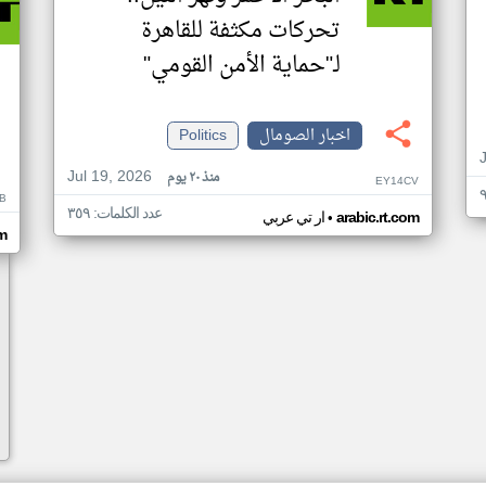
تحركات مكثفة للقاهرة
لـ"حماية الأمن القومي"
اخبار الصومال
Politics
Jul 19, 2026
منذ ٢٠ يوم
EY14CV
B
عدد الكلمات: ٣٥٩
•
arabic.rt.com
ار تي عربي
om