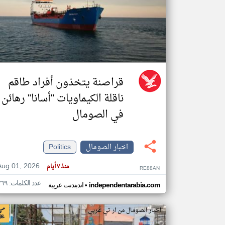
تعبر
المقالات
الموجوده
هنا عن
وجهة
نظر
قراصنة يتخذون أفراد طاقم
كاتبيها.
ناقلة الكيماويات "أسانا" رهائن
في الصومال
اخبار الصومال
Politics
Aug 01, 2026
منذ ٧ أيام
RE88AN
عدد الكلمات: ٣٦٩
•
independentarabia.com
اندبندنت عربية
اخبار الصومال من ار تي عربي