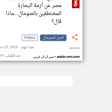
مصر عن أزمة البحارة
المختطفين بالصومال.. ماذا
قال؟
اخبار الصومال
Politics
Jul 19, 2026
منذ ٢٠ يوم
NR49KM
عدد الكلمات: ٢٢٣
•
arabic.cnn.com
سي ان ان عربي