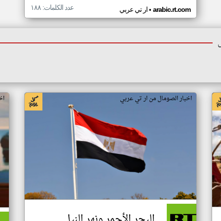
عدد الكلمات: ١٨٨
•
arabic.rt.com
ار تي عربي
اخبار الصومال من ار تي عربي
اخ
البحر الأحمر ونهر النيل..