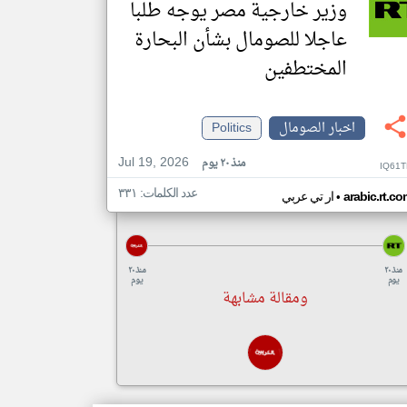
وزير خارجية مصر يوجه طلبا
عاجلا للصومال بشأن البحارة
المختطفين
اخبار الصومال
Politics
Jul 19, 2026
منذ ٢٠ يوم
IQ61T
عدد الكلمات: ٣٣١
•
arabic.rt.c
ار تي عربي
منذ ٢٠
منذ ٢٠
يوم
يوم
ومقالة مشابهة