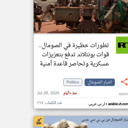
klyoum.com
تغيير الدولة
مصادر الأخبار من الصومال
اخبار الصومال على مدار الساعة
تطورات خطيرة في الصومال..
أهم اخبار الصومال العاجلة والمباشرة
قوات بونتلاند تدفع بتعزيزات
عسكرية وتحاصر قاعدة أمنية
اخبار الصومال
Politics
Jul 28, 2026
منذ ١٠ أيام
RZ60P
عدد الكلمات: ٢١٧
•
arabic.rt.c
ار تي عربي
بار الصومال من بي بي سي عربي