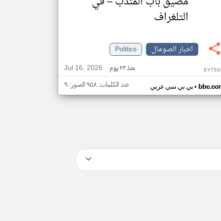
مضيق باب المندب – في
التلغراف
اخبار الصومال
Politics
Jul 16, 2026
منذ ٢٣ يوم
EY75G
عدد الكلمات: ٩٥٨ الصور: ٩
•
bbc.co
بي بي سي عربي