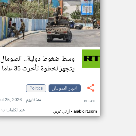
وسط ضغوط دولية.. الصومال
يتجهز لخطوة تأخرت 35 عاما
اخبار الصومال
Politics
Jul 25, 2026
منذ ١٤ يوم
BG04YE
عدد الكلمات: ٣٦٥
•
arabic.rt.com
ار تي عربي