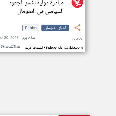
مبادرة دولية لكسر الجمود
السياسي في الصومال
اخبار الصومال
Politics
Jul 20, 2026
منذ ١٨ يوم
TG09DS
عدد الكلمات: ٩٤٩
•
independentarabia.com
اندبندنت عربية