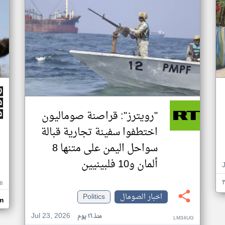
"رويترز": قراصنة صوماليون
اختطفوا سفينة تجارية قبالة
سواحل اليمن على متنها 8
ألمان و10 فلبينيين
B
اخبار الصومال
Politics
m
Jul 23, 2026
منذ ١٦ يوم
LM34UG