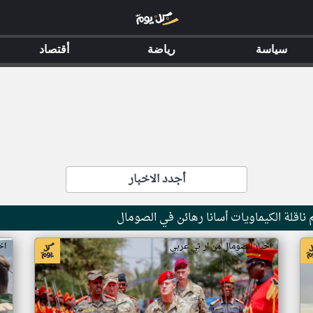
سياسة
رياضة
أقتصاد
أجدد الاخبار
ناقلة الكيماويات أسانا رهائن في الصومال
اخبار الصومال من ار تي عربي
اخ