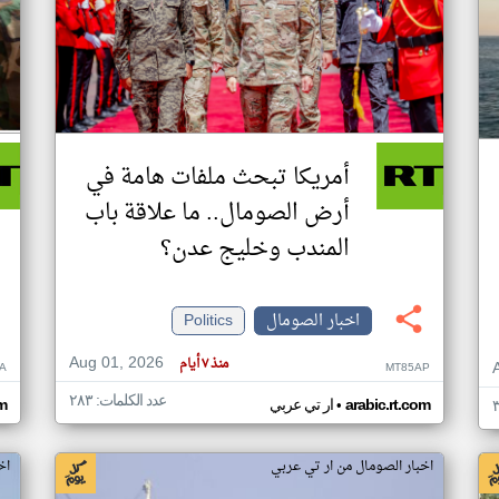
أمريكا تبحث ملفات هامة في
أرض الصومال.. ما علاقة باب
المندب وخليج عدن؟
اخبار الصومال
Politics
Aug 01, 2026
منذ ٧ أيام
A
MT85AP
عدد الكلمات: ٢٨٣
•
arabic.rt.com
ار تي عربي
om
اخبار الصومال من ار تي عربي
اخ