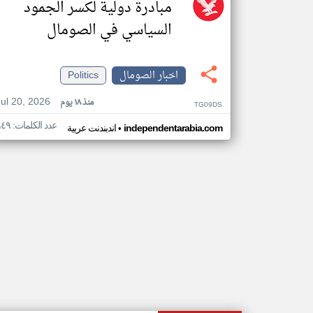
مبادرة دولية لكسر الجمود
السياسي في الصومال
اخبار الصومال
Politics
Jul 20, 2026
منذ ١٨ يوم
TG09DS
عدد الكلمات: ٩٤٩
•
independentarabia.com
اندبندنت عربية