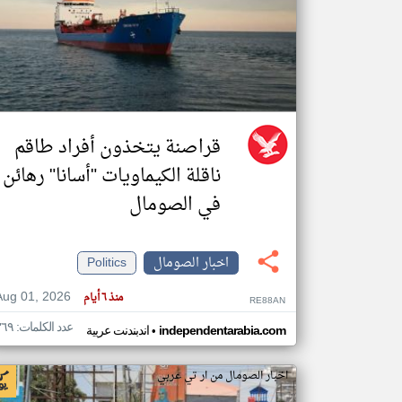
تعبر
المقالات
الموجوده
هنا عن
وجهة
نظر
قراصنة يتخذون أفراد طاقم
كاتبيها.
ناقلة الكيماويات "أسانا" رهائن
في الصومال
اخبار الصومال
Politics
Aug 01, 2026
منذ ٦ أيام
RE88AN
عدد الكلمات: ٣٦٩
•
independentarabia.com
اندبندنت عربية
اخبار الصومال من ار تي عربي