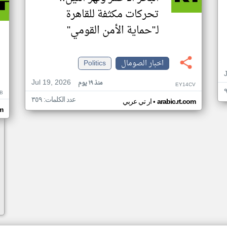
تحركات مكثفة للقاهرة
لـ"حماية الأمن القومي"
اخبار الصومال
Politics
Jul 19, 2026
منذ ١٩ يوم
EY14CV
B
عدد الكلمات: ٣٥٩
•
arabic.rt.com
ار تي عربي
om