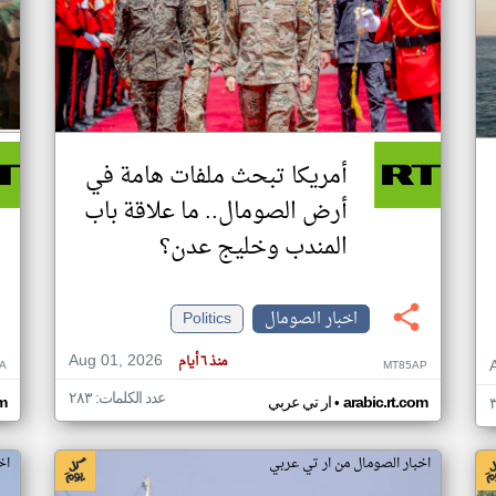
أمريكا تبحث ملفات هامة في
أرض الصومال.. ما علاقة باب
المندب وخليج عدن؟
اخبار الصومال
Politics
Aug 01, 2026
منذ ٦ أيام
A
MT85AP
عدد الكلمات: ٢٨٣
•
arabic.rt.com
ار تي عربي
om
اخبار الصومال من ار تي عربي
اخ