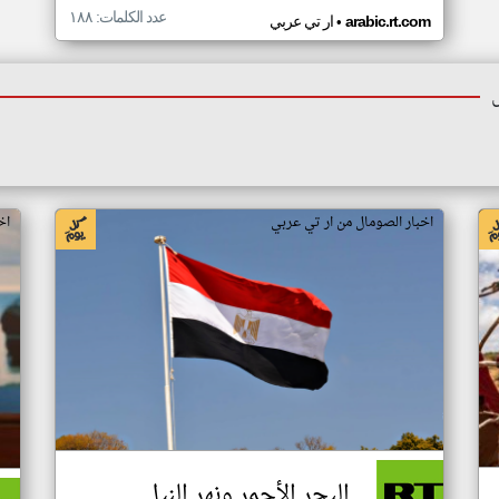
عدد الكلمات: ١٨٨
•
arabic.rt.com
ار تي عربي
اخبار الصومال من ار تي عربي
اخ
البحر الأحمر ونهر النيل..