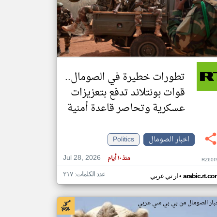
klyoum.com
تغيير الدولة
مصادر الأخبار من الصومال
اخبار الصومال على مدار الساعة
تطورات خطيرة في الصومال..
أهم اخبار الصومال العاجلة والمباشرة
قوات بونتلاند تدفع بتعزيزات
عسكرية وتحاصر قاعدة أمنية
اخبار الصومال
Politics
Jul 28, 2026
منذ ١٠ أيام
RZ60P
عدد الكلمات: ٢١٧
•
arabic.rt.c
ار تي عربي
بار الصومال من بي بي سي عربي