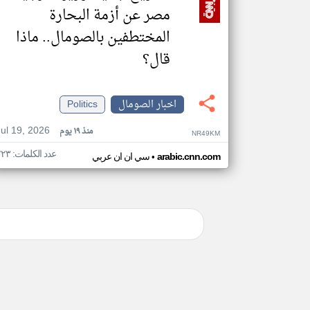
مصر عن أزمة البحارة
المختطفين بالصومال.. ماذا
قال؟
اخبار الصومال
Politics
Jul 19, 2026
منذ ١٩ يوم
NR49KM
عدد الكلمات: ٢٢٣
•
arabic.cnn.com
سي ان ان عربي