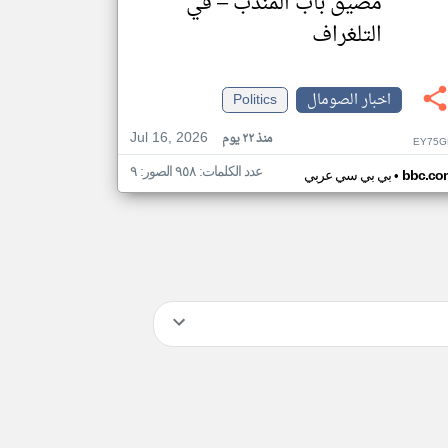
مضيق باب المندب – في
التلغراف
اخبار الصومال
Politics
Jul 16, 2026
منذ ٢٢ يوم
EY75G
عدد الكلمات: ٩٥٨ الصور: ٩
•
bbc.co
بي بي سي عربي