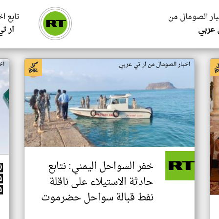
بار الصومال من
تابع ا
 عربي
ار ت
اخبار الصومال من ار تي عربي
اخ
خفر السواحل اليمني: نتابع
حادثة الاستيلاء على ناقلة
نفط قبالة سواحل حضرموت