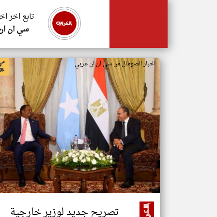
تابع اخر اخ
سي ان ان
اخبار الصومال من سي ان ان عربي
تصريح جديد لوزير خارجية