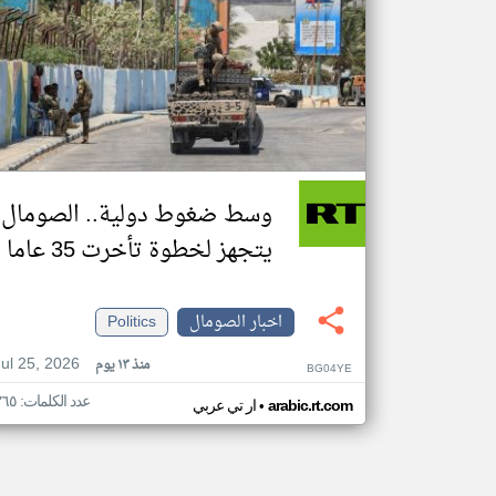
وسط ضغوط دولية.. الصومال
يتجهز لخطوة تأخرت 35 عاما
اخبار الصومال
Politics
Jul 25, 2026
منذ ١٣ يوم
BG04YE
عدد الكلمات: ٣٦٥
•
arabic.rt.com
ار تي عربي