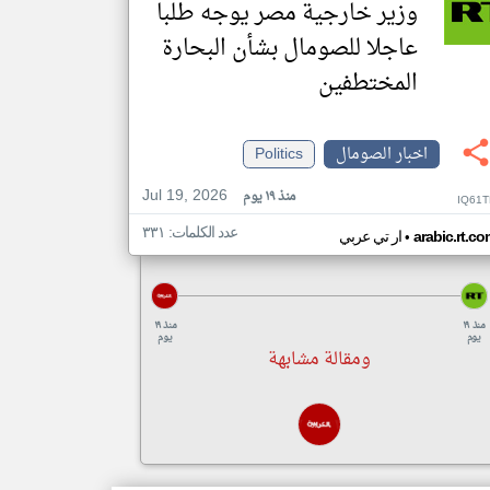
وزير خارجية مصر يوجه طلبا
عاجلا للصومال بشأن البحارة
المختطفين
اخبار الصومال
Politics
Jul 19, 2026
منذ ١٩ يوم
IQ61T
عدد الكلمات: ٣٣١
•
arabic.rt.c
ار تي عربي
منذ ١٩
منذ ١٩
يوم
يوم
ومقالة مشابهة