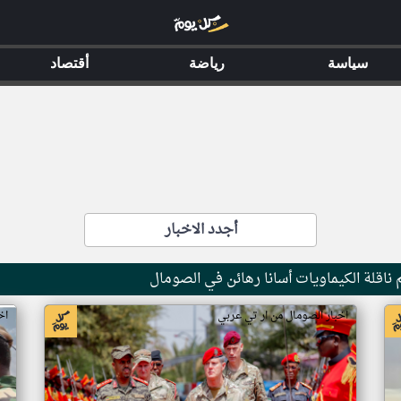
سياسة
رياضة
أقتصاد
أجدد الاخبار
ناقلة الكيماويات أسانا رهائن في الصومال
اخبار الصومال من ار تي عربي
اخ