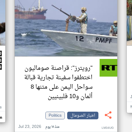
"رويترز": قراصنة صوماليون
اختطفوا سفينة تجارية قبالة
سواحل اليمن على متنها 8
ألمان و10 فلبينيين
B
اخبار الصومال
Politics
m
Jul 23, 2026
منذ ١٥ يوم
LM34UG