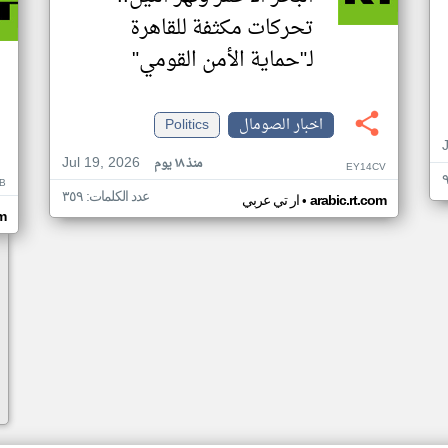
تحركات مكثفة للقاهرة
لـ"حماية الأمن القومي"
اخبار الصومال
Politics
Jul 19, 2026
منذ ١٨ يوم
EY14CV
B
عدد الكلمات: ٣٥٩
•
arabic.rt.com
ار تي عربي
om