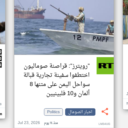
"رويترز": قراصنة صوماليون
اختطفوا سفينة تجارية قبالة
سواحل اليمن على متنها 8
ألمان و10 فلبينيين
B
اخبار الصومال
Politics
m
Jul 23, 2026
منذ ١٤ يوم
LM34UG