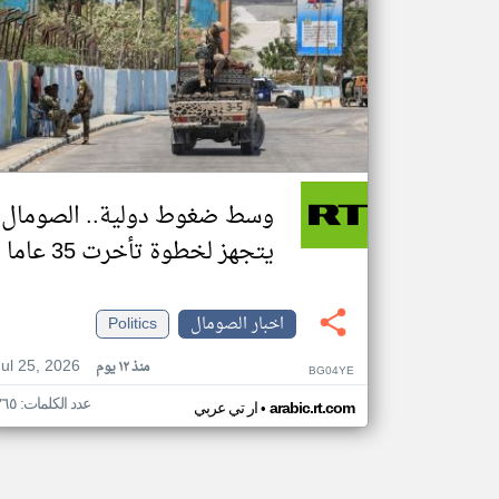
وسط ضغوط دولية.. الصومال
يتجهز لخطوة تأخرت 35 عاما
اخبار الصومال
Politics
Jul 25, 2026
منذ ١٢ يوم
BG04YE
عدد الكلمات: ٣٦٥
•
arabic.rt.com
ار تي عربي