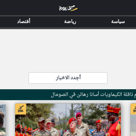
سياسة
رياضة
أقتصاد
أجدد الاخبار
ناقلة الكيماويات أسانا رهائن في الصومال
اخبار الصومال من ار تي عربي
اخ