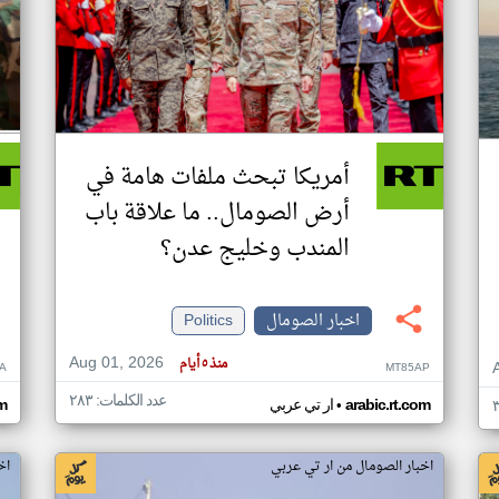
أمريكا تبحث ملفات هامة في
أرض الصومال.. ما علاقة باب
المندب وخليج عدن؟
اخبار الصومال
Politics
Aug 01, 2026
منذ ٥ أيام
A
MT85AP
عدد الكلمات: ٢٨٣
•
arabic.rt.com
ار تي عربي
om
اخبار الصومال من ار تي عربي
اخ