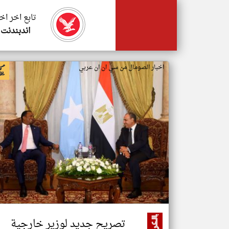
تابع اخر اخ
اندبندنت 
اخبار الصومال من سي ان ان عربي
تصريح جديد لوزير خارجية