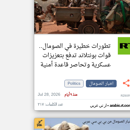
klyoum.com
تغيير الدولة
مصادر الأخبار من الصومال
اخبار الصومال على مدار الساعة
تطورات خطيرة في الصومال..
أهم اخبار الصومال العاجلة والمباشرة
قوات بونتلاند تدفع بتعزيزات
عسكرية وتحاصر قاعدة أمنية
اخبار الصومال
Politics
Jul 28, 2026
منذ ٩ أيام
RZ60P
عدد الكلمات: ٢١٧
•
arabic.rt.c
ار تي عربي
بار الصومال من بي بي سي عربي