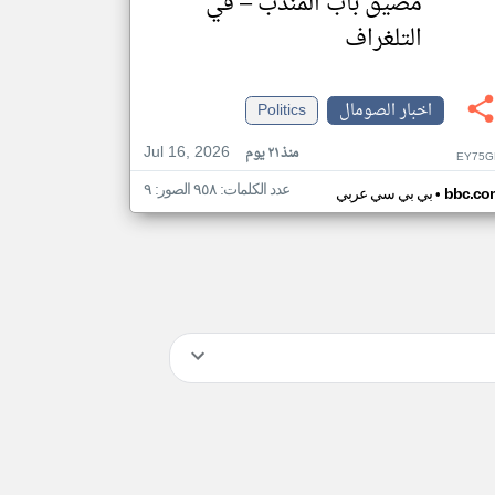
مضيق باب المندب – في
التلغراف
اخبار الصومال
Politics
Jul 16, 2026
منذ ٢١ يوم
EY75G
عدد الكلمات: ٩٥٨ الصور: ٩
•
bbc.co
بي بي سي عربي