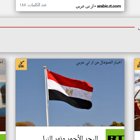
عدد الكلمات: ١٨٨
•
arabic.rt.com
ار تي عربي
اخبار الصومال من ار تي عربي
اخ
البحر الأحمر ونهر النيل..