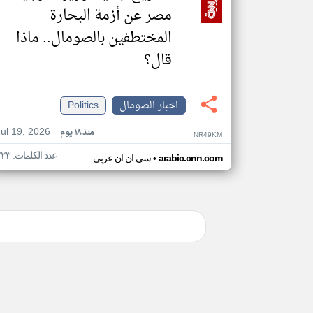
مصر عن أزمة البحارة
المختطفين بالصومال.. ماذا
قال؟
اخبار الصومال
Politics
Jul 19, 2026
منذ ١٨ يوم
NR49KM
عدد الكلمات: ٢٢٣
•
arabic.cnn.com
سي ان ان عربي