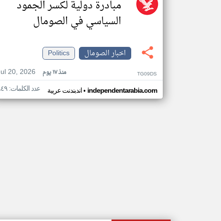
مبادرة دولية لكسر الجمود
السياسي في الصومال
اخبار الصومال
Politics
Jul 20, 2026
منذ ١٧ يوم
TG09DS
عدد الكلمات: ٩٤٩
•
independentarabia.com
اندبندنت عربية