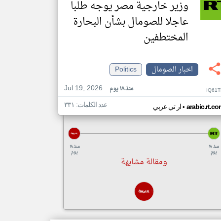
وزير خارجية مصر يوجه طلبا
عاجلا للصومال بشأن البحارة
المختطفين
اخبار الصومال
Politics
Jul 19, 2026
منذ ١٨ يوم
IQ61T
عدد الكلمات: ٣٣١
•
arabic.rt.c
ار تي عربي
منذ ١٨
منذ ١٨
يوم
يوم
ومقالة مشابهة