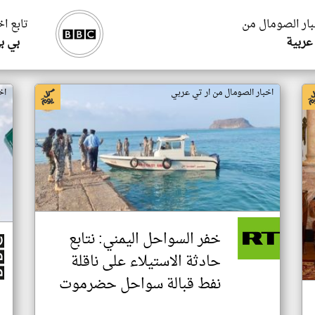
بار الصومال من
تابع ا
عربية
بي ب
اخبار الصومال من ار تي عربي
اخ
خفر السواحل اليمني: نتابع
حادثة الاستيلاء على ناقلة
نفط قبالة سواحل حضرموت