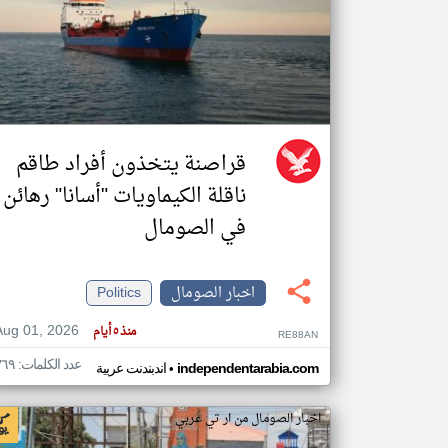
تعبر
المقالات
الموجوده
هنا عن
وجهة
نظر
قراصنة يتخذون أفراد طاقم
كاتبيها.
ناقلة الكيماويات "أسانا" رهائن
في الصومال
اخبار الصومال
Politics
Aug 01, 2026
منذ ٥ أيام
RE88AN
عدد الكلمات: ٣٦٩
•
independentarabia.com
اندبندنت عربية
اخبار الصومال من ار تي عربي