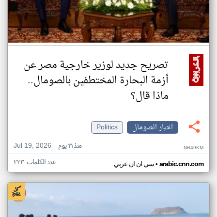
تصريح جديد لوزير خارجية مصر عن
أزمة البحارة المختطفين بالصومال..
ماذا قال؟
اخبار الصومال
Politics
Jul 19, 2026
منذ ٢١ يوم
NR49KM
عدد الكلمات: ٢٢٣
•
arabic.cnn.com
سي ان ان عربي