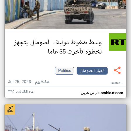
وسط ضغوط دولية.. الصومال يتجهز
لخطوة تأخرت 35 عاما
اخبار الصومال
Politics
Jul 25, 2026
منذ ١٤ يوم
BG04YE
عدد الكلمات: ٣٦٥
•
arabic.rt.com
ار تي عربي