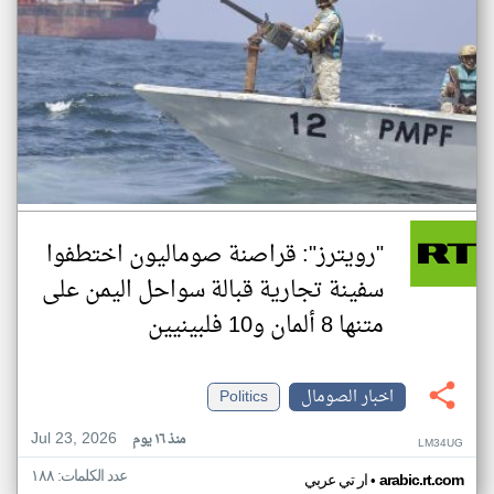
"رويترز": قراصنة صوماليون اختطفوا
سفينة تجارية قبالة سواحل اليمن على
متنها 8 ألمان و10 فلبينيين
اخبار الصومال
Politics
Jul 23, 2026
منذ ١٦ يوم
LM34UG
عدد الكلمات: ١٨٨
•
arabic.rt.com
ار تي عربي