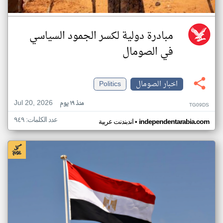
مبادرة دولية لكسر الجمود السياسي
في الصومال
اخبار الصومال
Politics
Jul 20, 2026
منذ ١٩ يوم
TG09DS
عدد الكلمات: ٩٤٩
•
independentarabia.com
اندبندنت عربية