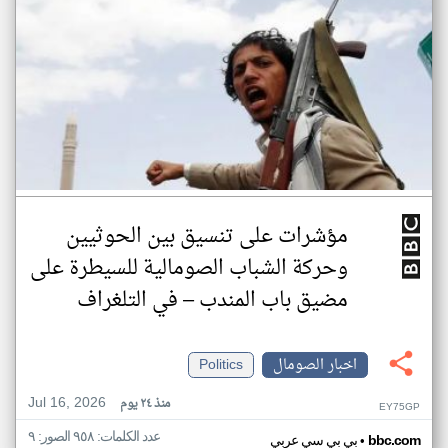
مؤشرات على تنسيق بين الحوثيين
وحركة الشباب الصومالية للسيطرة على
مضيق باب المندب – في التلغراف
اخبار الصومال
Politics
Jul 16, 2026
منذ ٢٤ يوم
EY75GP
عدد الكلمات: ٩٥٨ الصور: ٩
•
bbc.com
بي بي سي عربي