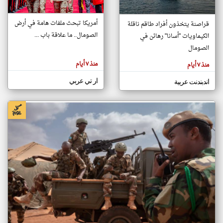
أمريكا تبحث ملفات هامة في أرض
قراصنة يتخذون أفراد طاقم ناقلة
klyoum.com
الصومال.. ما علاقة باب ...
الكيماويات "أسانا" رهائن في
تغيير الدولة
تعبر
الصومال
مصادر الأخبار من الصومال
المقالات
الموجوده
اخبار الصومال على مدار الساعة
هنا عن
منذ ٧ أيام
منذ ٧ أيام
وجهة
نظر
أهم اخبار الصومال العاجلة والمباشرة
كاتبيها.
ار تي عربي
اندبندنت عربية