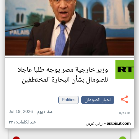
وزير خارجية مصر يوجه طلبا عاجلا
للصومال بشأن البحارة المختطفين
اخبار الصومال
Politics
Jul 19, 2026
منذ ٢٠ يوم
IQ61TB
عدد الكلمات: ٣٣١
•
arabic.rt.com
ار تي عربي