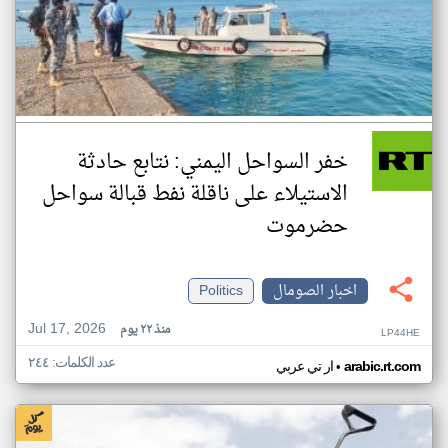
خفر السواحل اليمني: نتابع حادثة
الاستيلاء على ناقلة نفط قبالة سواحل
حضرموت
اخبار الصومال
Politics
Jul 17, 2026
منذ ٢٢ يوم
LP44HE
عدد الكلمات: ٢٤٤
•
arabic.rt.com
ار تي عربي