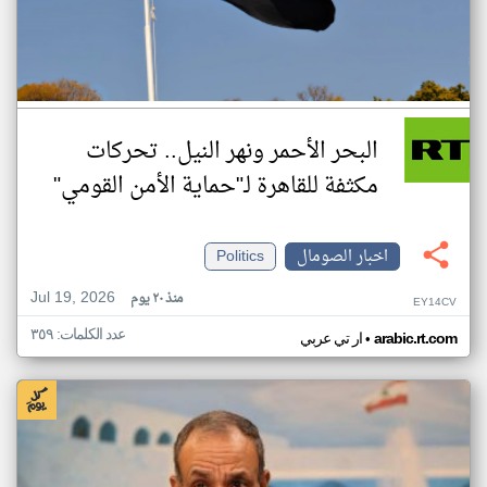
البحر الأحمر ونهر النيل.. تحركات
مكثفة للقاهرة لـ"حماية الأمن القومي"
اخبار الصومال
Politics
Jul 19, 2026
منذ ٢٠ يوم
EY14CV
عدد الكلمات: ٣٥٩
•
arabic.rt.com
ار تي عربي