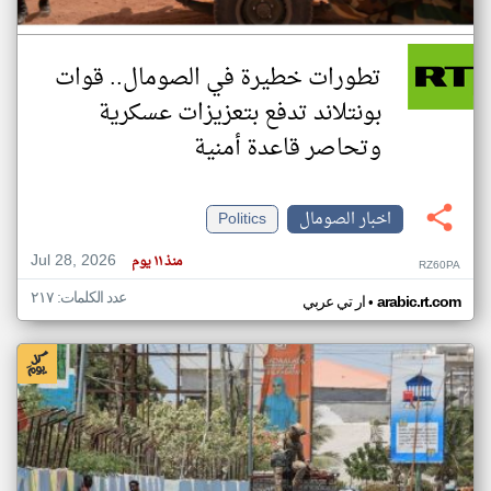
تطورات خطيرة في الصومال.. قوات
بونتلاند تدفع بتعزيزات عسكرية
وتحاصر قاعدة أمنية
اخبار الصومال
Politics
Jul 28, 2026
منذ ١١ يوم
RZ60PA
عدد الكلمات: ٢١٧
•
arabic.rt.com
ار تي عربي