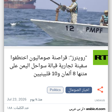
"رويترز": قراصنة صوماليون اختطفوا
سفينة تجارية قبالة سواحل اليمن على
متنها 8 ألمان و10 فلبينيين
اخبار الصومال
Politics
Jul 23, 2026
منذ ١٤ يوم
LM34UG
عدد الكلمات: ١٨٨
•
arabic.rt.com
ار تي عربي