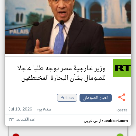
وزير خارجية مصر يوجه طلبا عاجلا
للصومال بشأن البحارة المختطفين
اخبار الصومال
Politics
Jul 19, 2026
منذ ١٨ يوم
IQ61TB
عدد الكلمات: ٣٣١
•
arabic.rt.com
ار تي عربي