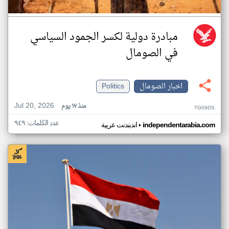
مبادرة دولية لكسر الجمود السياسي
في الصومال
اخبار الصومال
Politics
Jul 20, 2026
منذ ١٧ يوم
TG09DS
عدد الكلمات: ٩٤٩
•
independentarabia.com
اندبندنت عربية