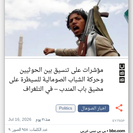
مؤشرات على تنسيق بين الحوثيين
وحركة الشباب الصومالية للسيطرة على
مضيق باب المندب – في التلغراف
اخبار الصومال
Politics
Jul 16, 2026
منذ ٢١ يوم
EY75GP
عدد الكلمات: ٩٥٨ الصور: ٩
•
bbc.com
بي بي سي عربي