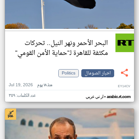
البحر الأحمر ونهر النيل.. تحركات
مكثفة للقاهرة لـ"حماية الأمن القومي"
اخبار الصومال
Politics
Jul 19, 2026
منذ ١٨ يوم
EY14CV
عدد الكلمات: ٣٥٩
•
arabic.rt.com
ار تي عربي