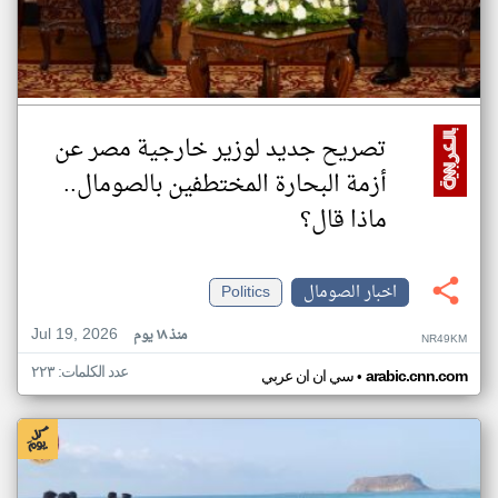
تصريح جديد لوزير خارجية مصر عن
أزمة البحارة المختطفين بالصومال..
ماذا قال؟
اخبار الصومال
Politics
Jul 19, 2026
منذ ١٨ يوم
NR49KM
عدد الكلمات: ٢٢٣
•
arabic.cnn.com
سي ان ان عربي