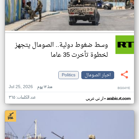
وسط ضغوط دولية.. الصومال يتجهز
لخطوة تأخرت 35 عاما
اخبار الصومال
Politics
Jul 25, 2026
منذ ١٢ يوم
BG04YE
عدد الكلمات: ٣٦٥
•
arabic.rt.com
ار تي عربي