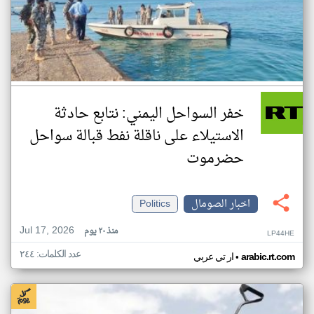
خفر السواحل اليمني: نتابع حادثة
الاستيلاء على ناقلة نفط قبالة سواحل
حضرموت
اخبار الصومال
Politics
Jul 17, 2026
منذ ٢٠ يوم
LP44HE
عدد الكلمات: ٢٤٤
•
arabic.rt.com
ار تي عربي