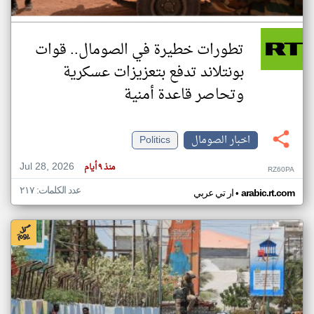
تطورات خطيرة في الصومال.. قوات
بونتلاند تدفع بتعزيزات عسكرية
وتحاصر قاعدة أمنية
اخبار الصومال
Politics
Jul 28, 2026
منذ ٩ أيام
RZ60PA
عدد الكلمات: ٢١٧
•
arabic.rt.com
ار تي عربي