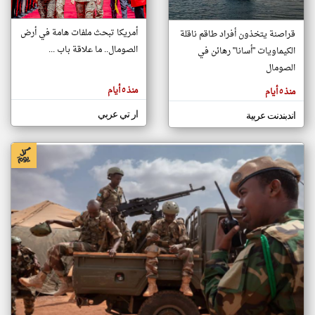
أمريكا تبحث ملفات هامة في أرض
قراصنة يتخذون أفراد طاقم ناقلة
klyoum.com
الصومال.. ما علاقة باب ...
الكيماويات "أسانا" رهائن في
تغيير الدولة
تعبر
الصومال
مصادر الأخبار من الصومال
المقالات
الموجوده
اخبار الصومال على مدار الساعة
هنا عن
منذ ٥ أيام
منذ ٥ أيام
وجهة
نظر
أهم اخبار الصومال العاجلة والمباشرة
كاتبيها.
ار تي عربي
اندبندنت عربية