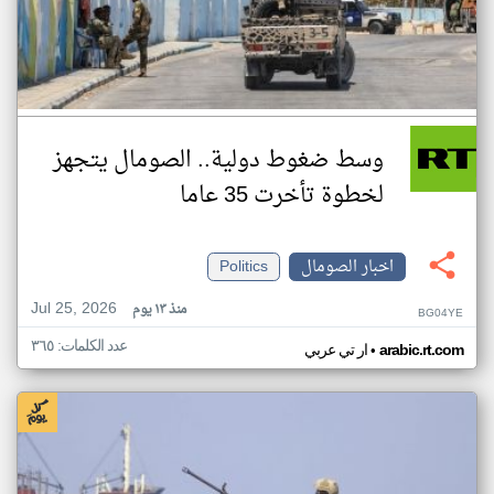
وسط ضغوط دولية.. الصومال يتجهز
لخطوة تأخرت 35 عاما
اخبار الصومال
Politics
Jul 25, 2026
منذ ١٣ يوم
BG04YE
عدد الكلمات: ٣٦٥
•
arabic.rt.com
ار تي عربي