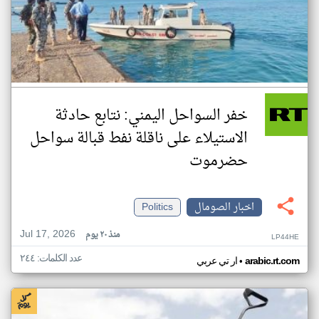
خفر السواحل اليمني: نتابع حادثة
الاستيلاء على ناقلة نفط قبالة سواحل
حضرموت
اخبار الصومال
Politics
Jul 17, 2026
منذ ٢٠ يوم
LP44HE
عدد الكلمات: ٢٤٤
•
arabic.rt.com
ار تي عربي