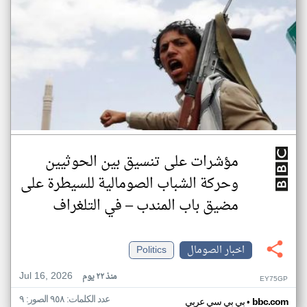
مؤشرات على تنسيق بين الحوثيين
وحركة الشباب الصومالية للسيطرة على
مضيق باب المندب – في التلغراف
اخبار الصومال
Politics
Jul 16, 2026
منذ ٢٢ يوم
EY75GP
عدد الكلمات: ٩٥٨ الصور: ٩
•
bbc.com
بي بي سي عربي