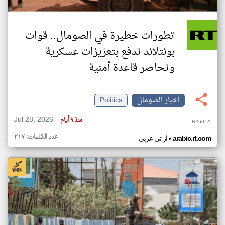
تطورات خطيرة في الصومال.. قوات
بونتلاند تدفع بتعزيزات عسكرية
وتحاصر قاعدة أمنية
اخبار الصومال
Politics
Jul 28, 2026
منذ ٩ أيام
RZ60PA
عدد الكلمات: ٢١٧
•
arabic.rt.com
ار تي عربي