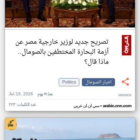
تصريح جديد لوزير خارجية مصر عن
أزمة البحارة المختطفين بالصومال..
ماذا قال؟
اخبار الصومال
Politics
Jul 19, 2026
منذ ١٩ يوم
NR49KM
عدد الكلمات: ٢٢٣
•
arabic.cnn.com
سي ان ان عربي