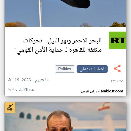
البحر الأحمر ونهر النيل.. تحركات
مكثفة للقاهرة لـ"حماية الأمن القومي"
اخبار الصومال
Politics
Jul 19, 2026
منذ ١٩ يوم
EY14CV
عدد الكلمات: ٣٥٩
•
arabic.rt.com
ار تي عربي