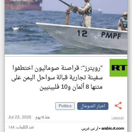
"رويترز": قراصنة صوماليون اختطفوا
سفينة تجارية قبالة سواحل اليمن على
متنها 8 ألمان و10 فلبينيين
اخبار الصومال
Politics
Jul 23, 2026
منذ ١٤ يوم
LM34UG
عدد الكلمات: ١٨٨
•
arabic.rt.com
ار تي عربي