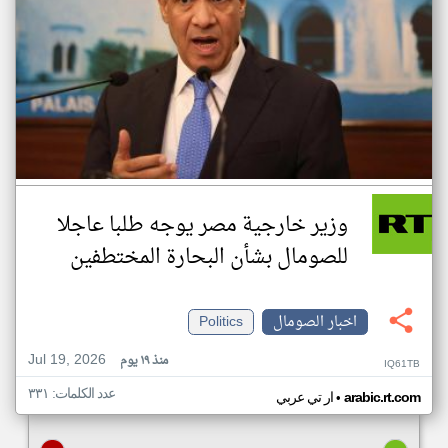
وزير خارجية مصر يوجه طلبا عاجلا
للصومال بشأن البحارة المختطفين
اخبار الصومال
Politics
Jul 19, 2026
منذ ١٩ يوم
IQ61TB
عدد الكلمات: ٣٣١
•
arabic.rt.com
ار تي عربي