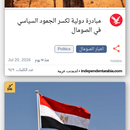
مبادرة دولية لكسر الجمود السياسي
في الصومال
اخبار الصومال
Politics
Jul 20, 2026
منذ ١٧ يوم
TG09DS
عدد الكلمات: ٩٤٩
•
independentarabia.com
اندبندنت عربية