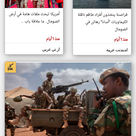
أمريكا تبحث ملفات هامة في أرض
قراصنة يتخذون أفراد طاقم ناقلة
klyoum.com
الصومال.. ما علاقة باب ...
الكيماويات "أسانا" رهائن في
تغيير الدولة
تعبر
الصومال
مصادر الأخبار من الصومال
المقالات
الموجوده
اخبار الصومال على مدار الساعة
هنا عن
منذ ٦ أيام
منذ ٦ أيام
وجهة
نظر
أهم اخبار الصومال العاجلة والمباشرة
كاتبيها.
ار تي عربي
اندبندنت عربية