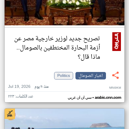
تصريح جديد لوزير خارجية مصر عن
أزمة البحارة المختطفين بالصومال..
ماذا قال؟
اخبار الصومال
Politics
Jul 19, 2026
منذ ٢٠ يوم
NR49KM
عدد الكلمات: ٢٢٣
•
arabic.cnn.com
سي ان ان عربي