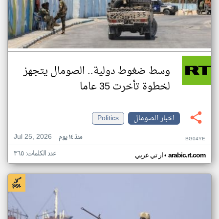
وسط ضغوط دولية.. الصومال يتجهز
لخطوة تأخرت 35 عاما
اخبار الصومال
Politics
Jul 25, 2026
منذ ١٤ يوم
BG04YE
عدد الكلمات: ٣٦٥
•
arabic.rt.com
ار تي عربي