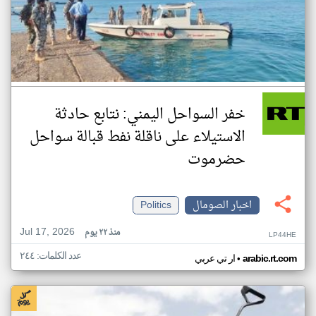
خفر السواحل اليمني: نتابع حادثة
الاستيلاء على ناقلة نفط قبالة سواحل
حضرموت
اخبار الصومال
Politics
Jul 17, 2026
منذ ٢٢ يوم
LP44HE
عدد الكلمات: ٢٤٤
•
arabic.rt.com
ار تي عربي