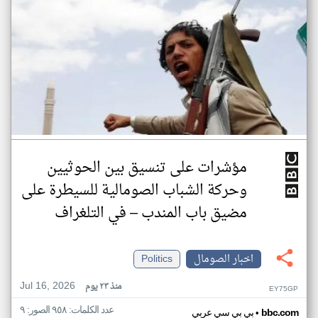
مؤشرات على تنسيق بين الحوثيين
وحركة الشباب الصومالية للسيطرة على
مضيق باب المندب – في التلغراف
اخبار الصومال
Politics
Jul 16, 2026
منذ ٢٣ يوم
EY75GP
عدد الكلمات: ٩٥٨ الصور: ٩
•
bbc.com
بي بي سي عربي