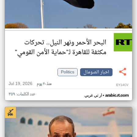
البحر الأحمر ونهر النيل.. تحركات
مكثفة للقاهرة لـ"حماية الأمن القومي"
اخبار الصومال
Politics
Jul 19, 2026
منذ ٢٠ يوم
EY14CV
عدد الكلمات: ٣٥٩
•
arabic.rt.com
ار تي عربي