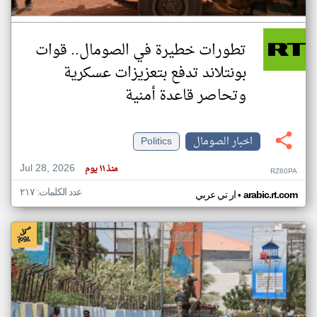
تطورات خطيرة في الصومال.. قوات
بونتلاند تدفع بتعزيزات عسكرية
وتحاصر قاعدة أمنية
اخبار الصومال
Politics
Jul 28, 2026
منذ ١١ يوم
RZ60PA
عدد الكلمات: ٢١٧
•
arabic.rt.com
ار تي عربي