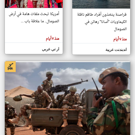
أمريكا تبحث ملفات هامة في أرض
قراصنة يتخذون أفراد طاقم ناقلة
klyoum.com
الصومال.. ما علاقة باب ...
الكيماويات "أسانا" رهائن في
تغيير الدولة
تعبر
الصومال
مصادر الأخبار من الصومال
المقالات
الموجوده
اخبار الصومال على مدار الساعة
هنا عن
منذ ٧ أيام
منذ ٧ أيام
وجهة
نظر
أهم اخبار الصومال العاجلة والمباشرة
كاتبيها.
ار تي عربي
اندبندنت عربية