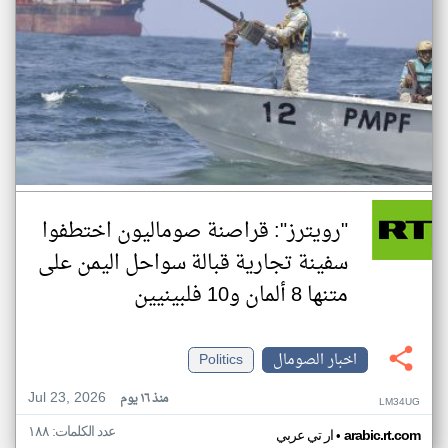
"رويترز": قراصنة صوماليون اختطفوا
سفينة تجارية قبالة سواحل اليمن على
متنها 8 ألمان و10 فلبينيين
اخبار الصومال
Politics
Jul 23, 2026
منذ ١٦ يوم
LM34UG
عدد الكلمات: ١٨٨
•
arabic.rt.com
ار تي عربي