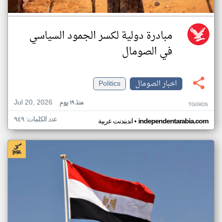
مبادرة دولية لكسر الجمود السياسي
في الصومال
اخبار الصومال
Politics
Jul 20, 2026
منذ ١٩ يوم
TG09DS
عدد الكلمات: ٩٤٩
•
independentarabia.com
اندبندنت عربية